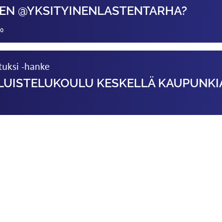
EN @YKSITYINEN­LASTENTARHA?
20
tuksi -hanke
 LUISTELUKOULU KESKELLÄ KAUPUNKI