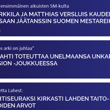
e ensimmäinen aikuisten SM-kulta
RKKILA JA MATTHIAS VERSLUIS KAUDE
SAAN JÄÄTANSSIN SUOMEN MESTAREI
5
s arki on juhlaa"
LAHTI TOTEUTTAA UNELMAANSA UNKA
SION -JOUKKUEESSA
etta Lahest:
TISEURAKSI KIRKASTI LAHDEN TAITO­
OIDEN ARVOT