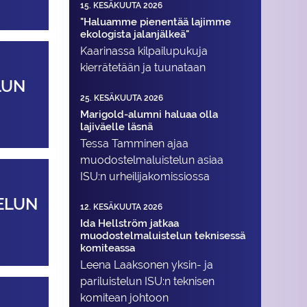
15. KESÄKUUTA 2026
"Haluamme pienentää lajimme
ekologista jalanjälkeä"
Kaarinassa kilpailupukuja
kierrätetään ja tuunataan
LUN
25. KESÄKUUTA 2026
Marigold-alumni haluaa olla
lajiväelle läsnä
Tessa Tamminen ajaa
muodostelma­luistelun asiaa
ISU:n urheilija­komissiossa
ELUN
12. KESÄKUUTA 2026
Ida Hellström jatkaa
muodostelmaluistelun teknisessä
komiteassa
Leena Laaksonen yksin- ja
pariluistelun ISU:n teknisen
komitean johtoon