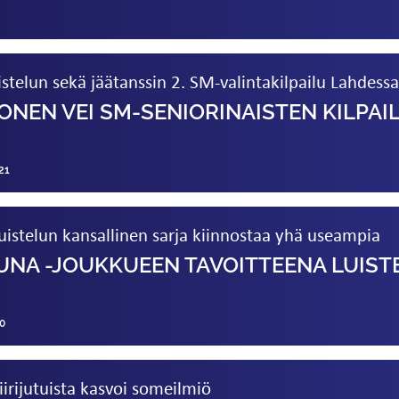
uistelun sekä jäätanssin 2. SM-valintakilpailu Lahdessa
ONEN VEI SM-SENIORINAISTEN KILPAI
21
istelun kansallinen sarja kiinnostaa yhä useampia
UNA ­-JOUKKUEEN TAVOITTEENA LUIST
0
irijutuista kasvoi someilmiö