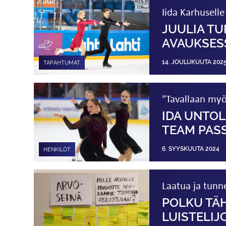
Iida Karhusell
JUULIA TU
AVAUKSES
14. JOULUKUUTA 202
TAPAHTUMAT
"Tavallaan myö
IDA UNTO
TEAM PAS
6. SYYSKUUTA 2024
HENKILÖT
Laatua ja tunn
POLKU TÄH
LUISTELIJ