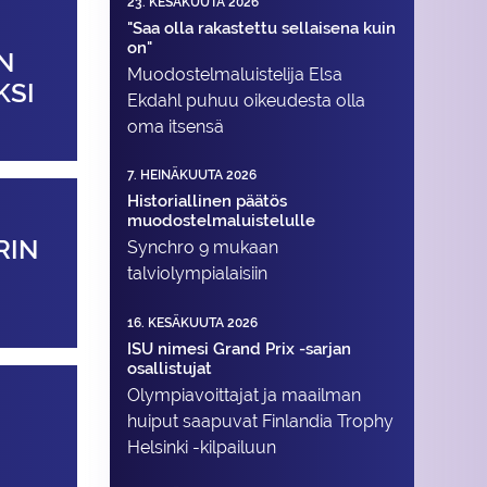
23. KESÄKUUTA 2026
"Saa olla rakastettu sellaisena kuin
on"
N
Muodostelma­luistelija Elsa
KSI
Ekdahl puhuu oikeudesta olla
oma itsensä
7. HEINÄKUUTA 2026
Historiallinen päätös
muodostelmaluistelulle
RIN
Synchro 9 mukaan
talviolympialaisiin
16. KESÄKUUTA 2026
ISU nimesi Grand Prix -sarjan
osallistujat
Olympiavoittajat ja maailman
huiput saapuvat Finlandia Trophy
Helsinki -kilpailuun