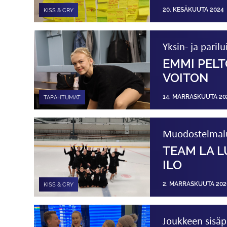
20. KESÄKUUTA 2024
KISS & CRY
Yksin- ja paril
EMMI PELT
VOITON
14. MARRASKUUTA 20
TAPAHTUMAT
Muodostelma­lu
TEAM LA L
ILO
2. MARRASKUUTA 202
KISS & CRY
Joukkeen sisäpi