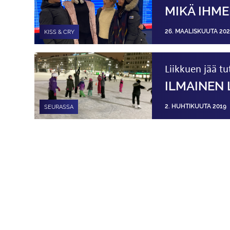
MIKÄ IHME
26. MAALISKUUTA 20
KISS & CRY
Liikkuen jää tu
ILMAINEN
2. HUHTIKUUTA 2019
SEURASSA