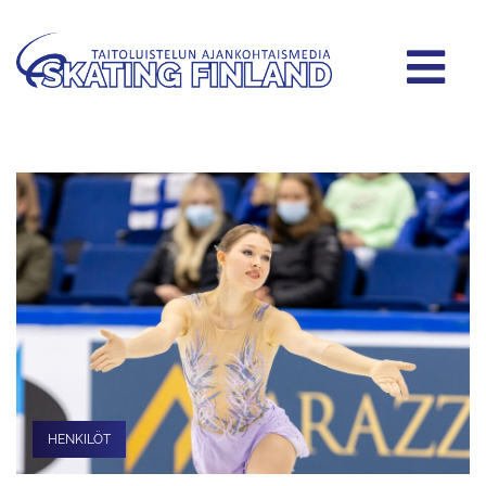
HENKILÖT