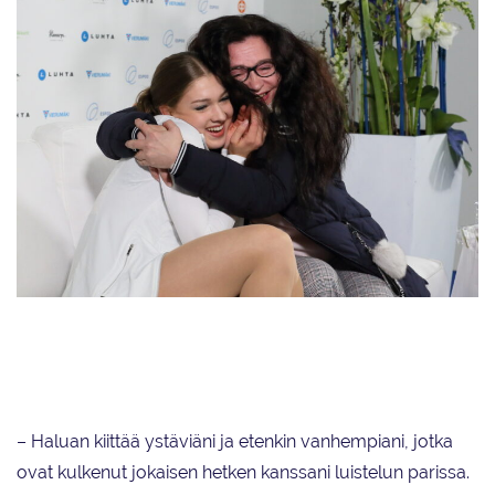
Jenni Saarinen iloitsee hyvin menneestä suorituksesta valmentajansa
Minna Järvisen kanssa Finlandia Trophy Espoossa vuonna 2019, jolloin hän
sijoittui kilpailussa neljänneksi.
– Haluan kiittää ystäviäni ja etenkin vanhempiani, jotka
ovat kulkenut jokaisen hetken kanssani luistelun parissa.