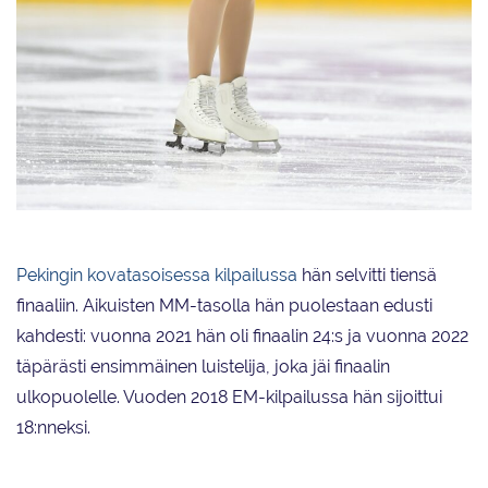
Grand Prix Espoo -kilpailu jäi näin ollen Jenni Saarisen 18 vuotta kestäneen
taitoluistelu-uran viimeiseksi.
Pekingin kovatasoisessa kilpailussa
hän selvitti tiensä
finaaliin. Aikuisten MM-tasolla hän puolestaan edusti
kahdesti: vuonna 2021 hän oli finaalin 24:s ja vuonna 2022
täpärästi ensimmäinen luistelija, joka jäi finaalin
ulkopuolelle. Vuoden 2018 EM-kilpailussa hän sijoittui
18:nneksi.