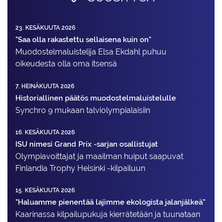
23. KESÄKUUTA 2026
"Saa olla rakastettu sellaisena kuin on"
Muodostelma­luistelija Elsa Ekdahl puhuu
oikeudesta olla oma itsensä
7. HEINÄKUUTA 2026
Historiallinen päätös muodostelmaluistelulle
Synchro 9 mukaan talviolympialaisiin
16. KESÄKUUTA 2026
ISU nimesi Grand Prix -sarjan osallistujat
Olympiavoittajat ja maailman huiput saapuvat
Finlandia Trophy Helsinki -kilpailuun
15. KESÄKUUTA 2026
"Haluamme pienentää lajimme ekologista jalanjälkeä"
Kaarinassa kilpailupukuja kierrätetään ja tuunataan