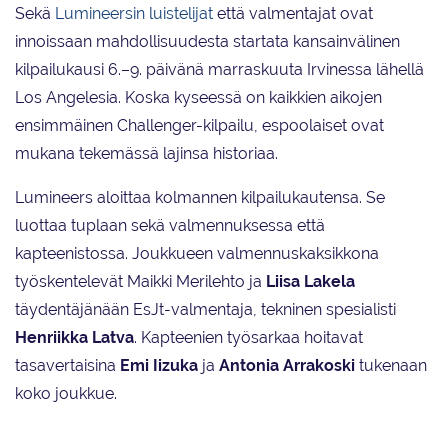
Sekä
Lumineersin luistelijat
että valmentajat ovat
innoissaan mahdollisuudesta startata kansainvälinen
kilpailukausi 6.–9. päivänä marraskuuta Irvinessa lähellä
Los Angelesia. Koska kyseessä on kaikkien aikojen
ensimmäinen Challenger-kilpailu, espoolaiset ovat
mukana tekemässä lajinsa historiaa.
Lumineers aloittaa kolmannen kilpailukautensa. Se
luottaa tuplaan sekä valmennuksessa että
kapteenistossa. Joukkueen valmennuskaksikkona
työskentelevät Maikki Merilehto ja
Liisa Lakela
täydentäjänään EsJt-valmentaja, tekninen spesialisti
Henriikka Latva
. Kapteenien työsarkaa hoitavat
tasavertaisina
Emi Iizuka
ja
Antonia Arrakoski
tukenaan
koko joukkue.