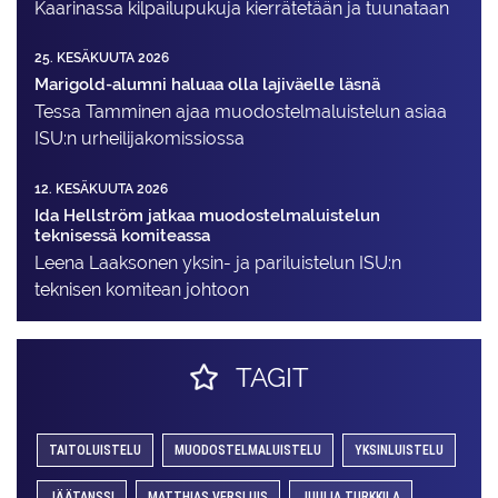
Kaarinassa kilpailupukuja kierrätetään ja tuunataan
25. KESÄKUUTA 2026
Marigold-alumni haluaa olla lajiväelle läsnä
Tessa Tamminen ajaa muodostelma­luistelun asiaa
ISU:n urheilija­komissiossa
12. KESÄKUUTA 2026
Ida Hellström jatkaa muodostelmaluistelun
teknisessä komiteassa
Leena Laaksonen yksin- ja pariluistelun ISU:n
teknisen komitean johtoon
TAGIT
TAITOLUISTELU
MUODOSTELMALUISTELU
YKSINLUISTELU
JÄÄTANSSI
MATTHIAS VERSLUIS
JUULIA TURKKILA