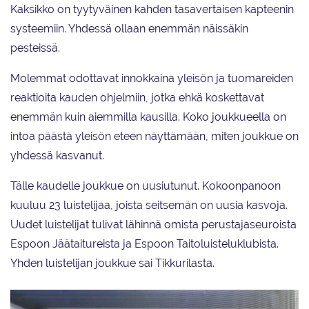
Kaksikko on tyytyväinen kahden tasavertaisen kapteenin
systeemiin. Yhdessä ollaan enemmän näissäkin
pesteissä.
Molemmat odottavat innokkaina yleisön ja tuomareiden
reaktioita kauden ohjelmiin, jotka ehkä koskettavat
enemmän kuin aiemmilla kausilla. Koko joukkueella on
intoa päästä yleisön eteen näyttämään, miten joukkue on
yhdessä kasvanut.
Tälle kaudelle joukkue on uusiutunut. Kokoonpanoon
kuuluu 23 luistelijaa, joista seitsemän on uusia kasvoja.
Uudet luistelijat tulivat lähinnä omista perustajaseuroista
Espoon Jäätaitureista ja Espoon Taitoluisteluklubista.
Yhden luistelijan joukkue sai Tikkurilasta.