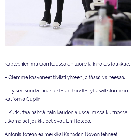
Lumineers-valmentajat Liisa Lakela (oik.) ja Maikki Merilehto ovat
tyytyväisiä Taitoluisteluliiton uusiin eettisiin sääntöihin.
Kapteenien mukaan koossa on tuore ja innokas joukkue.
– Olemme kasvaneet tiiviisti yhteen jo tässä vaiheessa.
Erityisen suurta innostusta on herättänyt osallistuminen
Kalifornia Cupiin.
– Kutkuttaa nähdä näin kauden alussa, missä kunnossa
ulkomaiset joukkueet ovat, Emi toteaa.
Antonia toteaa esimerkiksi Kanadan Novan tehneet