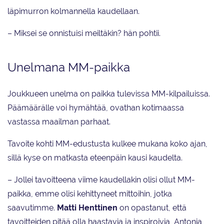
läpimurron kolmannella kaudellaan.
– Miksei se onnistuisi meiltäkin? hän pohtii.
Unelmana MM-paikka
Joukkueen unelma on paikka tulevissa MM-kilpailuissa.
Päämäärälle voi hymähtää, ovathan kotimaassa
vastassa maailman parhaat.
Tavoite kohti MM-edustusta kulkee mukana koko ajan,
sillä kyse on matkasta eteenpäin kausi kaudelta.
– Jollei tavoitteena viime kaudellakin olisi ollut MM-
paikka, emme olisi kehittyneet mittoihin, jotka
saavutimme.
Matti Henttinen
on opastanut, että
tavoitteiden pitää olla haastavia ja inspiroivia, Antonia