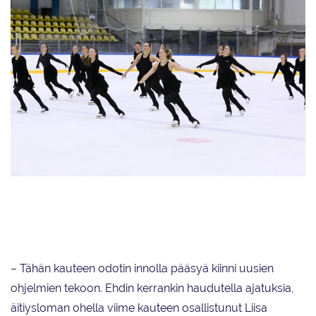
Lumineers vie lyhytohjelmassaan Myrskyluodon maisemiin. Vapaaohjelma
tuo jäälle some-maailman, jonka tuomiseen jäälle ovat joukkueen
luistelijat osallistuneet vahvasti.
– Tähän kauteen odotin innolla pääsyä kiinni uusien
ohjelmien tekoon. Ehdin kerrankin haudutella ajatuksia,
äitiysloman ohella viime kauteen osallistunut Liisa