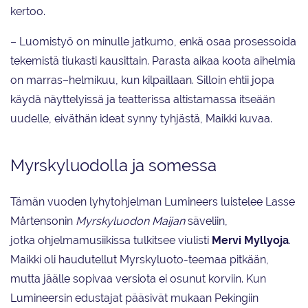
kertoo.
– Luomistyö on minulle jatkumo, enkä osaa prosessoida
tekemistä tiukasti kausittain. Parasta aikaa koota aihelmia
on marras–helmikuu, kun kilpaillaan. Silloin ehtii jopa
käydä näyttelyissä ja teatterissa altistamassa itseään
uudelle, eiväthän ideat synny tyhjästä, Maikki kuvaa.
Myrskyluodolla ja somessa
Tämän vuoden lyhytohjelman Lumineers luistelee Lasse
Mårtensonin
Myrskyluodon Maijan
säveliin,
jotka ohjelmamusiikissa tulkitsee viulisti
Mervi Myllyoja
.
Maikki oli haudutellut Myrskyluoto-teemaa pitkään,
mutta jäälle sopivaa versiota ei osunut korviin. Kun
Lumineersin edustajat pääsivät mukaan Pekingiin