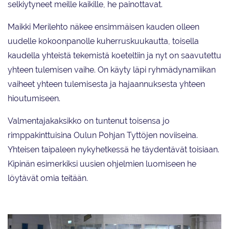
selkiytyneet meille kaikille, he painottavat.
Maikki Merilehto näkee ensimmäisen kauden olleen
uudelle kokoonpanolle kuherruskuukautta, toisella
kaudella yhteistä tekemistä koeteltiin ja nyt on saavutettu
yhteen tulemisen vaihe. On käyty läpi ryhmädynamiikan
vaiheet yhteen tulemisesta ja hajaannuksesta yhteen
hioutumiseen.
Valmentajakaksikko on tuntenut toisensa jo
rimppakinttuisina Oulun Pohjan Tyttöjen noviiseina.
Yhteisen taipaleen nykyhetkessä he täydentävät toisiaan.
Kipinän esimerkiksi uusien ohjelmien luomiseen he
löytävät omia teitään.