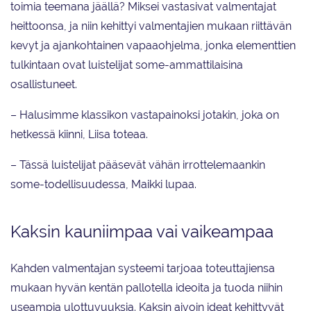
toimia teemana jäällä? Miksei vastasivat valmentajat
heittoonsa, ja niin kehittyi valmentajien mukaan riittävän
kevyt ja ajankohtainen vapaaohjelma, jonka elementtien
tulkintaan ovat luistelijat some-ammattilaisina
osallistuneet.
– Halusimme klassikon vastapainoksi jotakin, joka on
hetkessä kiinni, Liisa toteaa.
– Tässä luistelijat pääsevät vähän irrottelemaankin
some-todellisuudessa, Maikki lupaa.
Kaksin kauniimpaa vai vaikeampaa
Kahden valmentajan systeemi tarjoaa toteuttajiensa
mukaan hyvän kentän pallotella ideoita ja tuoda niihin
useampia ulottuvuuksia. Kaksin aivoin ideat kehittyvät