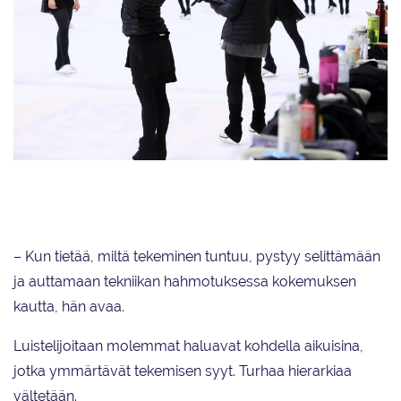
Kalifornian lisäksi Lumineers osallistuu Challenger-sarjan kilpailuista Leon
Lurje Trophyyn Göteborgissa.
– Kun tietää, miltä tekeminen tuntuu, pystyy selittämään
ja auttamaan tekniikan hahmotuksessa kokemuksen
kautta, hän avaa.
Luistelijoitaan molemmat haluavat kohdella aikuisina,
jotka ymmärtävät tekemisen syyt. Turhaa hierarkiaa
vältetään.