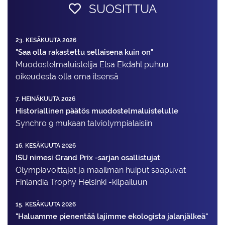
SUOSITTUA
23. KESÄKUUTA 2026
"Saa olla rakastettu sellaisena kuin on"
Muodostelma­luistelija Elsa Ekdahl puhuu
oikeudesta olla oma itsensä
7. HEINÄKUUTA 2026
Historiallinen päätös muodostelmaluistelulle
Synchro 9 mukaan talviolympialaisiin
16. KESÄKUUTA 2026
ISU nimesi Grand Prix -sarjan osallistujat
Olympiavoittajat ja maailman huiput saapuvat
Finlandia Trophy Helsinki -kilpailuun
15. KESÄKUUTA 2026
"Haluamme pienentää lajimme ekologista jalanjälkeä"