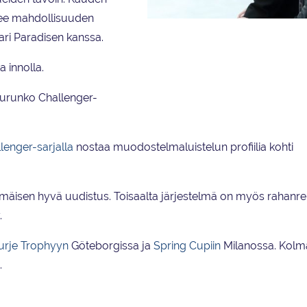
nee mahdollisuuden
Päävalmentaja Mirjami Penttinen on mall
ri Paradisen kanssa.
HSK:n muodostelmaluisteluun yritysten ta
– Järjestelmä toimii hyvin, kun roolitus on
 innolla.
Koen, että tällä tavalla saan riittävän ha
työlleni.
ilurunko Challenger-
lenger-sarjalla
nostaa muodostelmaluistelun profiilia kohti
mmäisen hyvä uudistus. Toisaalta järjestelmä on myös rahanre
.
urje Trophyyn
Göteborgissa ja
Spring Cupiin
Milanossa. Kolm
.