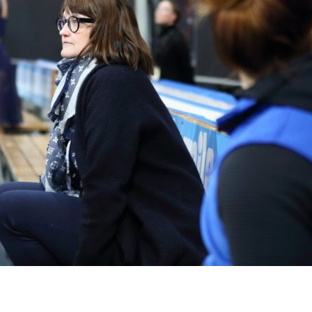
, mikä pudotti Team Uniquen tänä vuonna maajoukkuelistalta. – Eteenpäin menn