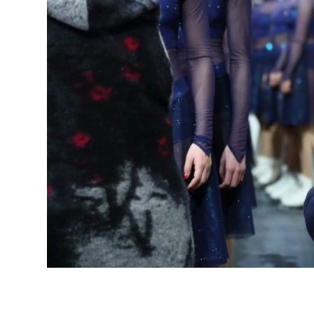
Taitoluisteluliitto on palannut kahden maajoukkueen järjestelmään
tapauksessa, Mirjami Penttinen painottaa.