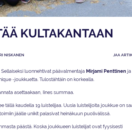
TÄÄ KULTAKANTAAN
RI NISKANEN
JAA ARTI
. Sellaiseksi luonnehtivat päävalmentaja
Mirjami Penttinen
ja
que -joukkuetta. Tulostähtäin on korkealla.
kannata asettaakaan, Iines summaa.
tällä kaudella 19 luistelijaa. Uusia luistelijoita joukkue on sa
toimiin jäälle unikit palasivat heinäkuun puolivälissä.
mmasta päästä. Koska joukkueen luistelijat ovat fyysisesti