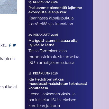
15. KESÄKUUTA 2026
"Haluamme pienentää lajimme
ekologista jalanjälkeä"
Kaarinassa kilpailupukuja
kierrätetään ja tuunataan
25. KESÄKUUTA 2026
Marigold-alumni haluaa olla
lajiväelle läsnä
KKELI
Tessa Tamminen ajaa
muodostelma­luistelun asiaa
 kapteeni
ISU:n urheilija­komissiossa
12. KESÄKUUTA 2026
Ida Hellström jatkaa
muodostelmaluistelun teknisessä
anut kaksi
komiteassa
Leena Laaksonen yksin- ja
pariluistelun ISU:n teknisen
komitean johtoon