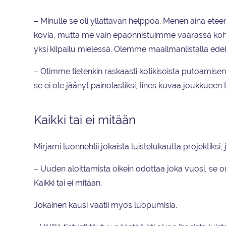
– Minulle se oli yllättävän helppoa. Menen aina ete
kovia, mutta me vain epäonnistuimme väärässä kohtaa. 
yksi kilpailu mielessä. Olemme maailmanlistalla edel
– Otimme tietenkin raskaasti kotikisoista putoamisen, 
se ei ole jäänyt painolastiksi, Iines kuvaa joukkueen 
Kaikki tai ei mitään
Mirjami luonnehtii jokaista luistelukautta projektiks
– Uuden aloittamista oikein odottaa joka vuosi, se o
Kaikki tai ei mitään.
Jokainen kausi vaatii myös luopumisia.