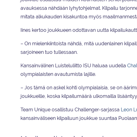
avauksessa nähdään lyhytohjelmat. Kilpailu tarjon
mitata alkukauden kisakuntoa myös maailmanmesta
Iines kertoo joukkueen odottavan uutta kilpailukautta
– On mielenkiintoista nähdä, mitä uudenlainen kilpa
sarjoineen tuo tullessaan.
Kansainvälinen Luisteluliitto ISU haluaa uudella
Chal
olympialaisten avautumista lajille.
– Jos tämä on askel kohti olympialaisia, se on ääri
joukkueille, koska kilpailumäärä ulkomailla lisääntyy
Team Unique osallistuu Challenger-sarjassa
Leon L
kansainväliseen kilpailuun joukkue suuntaa Puolaan