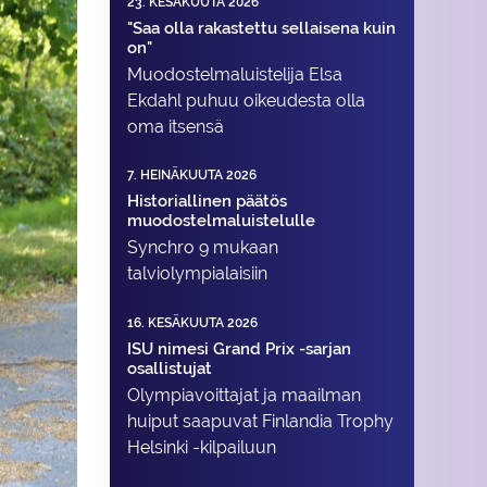
23. KESÄKUUTA 2026
"Saa olla rakastettu sellaisena kuin
on"
Muodostelma­luistelija Elsa
Ekdahl puhuu oikeudesta olla
oma itsensä
7. HEINÄKUUTA 2026
Historiallinen päätös
muodostelmaluistelulle
Synchro 9 mukaan
talviolympialaisiin
16. KESÄKUUTA 2026
ISU nimesi Grand Prix -sarjan
osallistujat
Olympiavoittajat ja maailman
huiput saapuvat Finlandia Trophy
Helsinki -kilpailuun