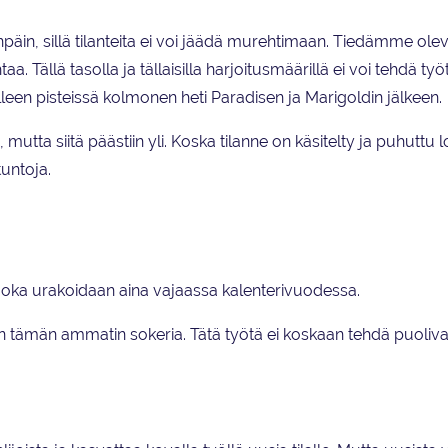
enpäin, sillä tilanteita ei voi jäädä murehtimaan. Tiedämme o
Tällä tasolla ja tällaisilla harjoitusmäärillä ei voi tehdä työ
leen pisteissä kolmonen heti Paradisen ja Marigoldin jälkeen.
mutta siitä päästiin yli. Koska tilanne on käsitelty ja puhuttu
tuntoja.
i, joka urakoidaan aina vajaassa kalenterivuodessa.
n tämän ammatin sokeria. Tätä työtä ei koskaan tehdä puolival