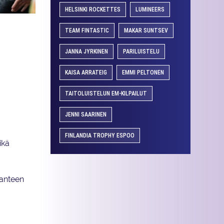
HELSINKI ROCKETTES
LUMINEERS
intanut
poja toimia.
TEAM FINTASTIC
MAKAR SUNTSEV
 selkeä.
JANNA JYRKINEN
PARILUISTELU
asteen
KAISA ARRATEIG
EMMI PELTONEN
TAITOLUISTELUN EM-KILPAILUT
JENNI SAARINEN
FINLANDIA TROPHY ESPOO
ikä
anteen