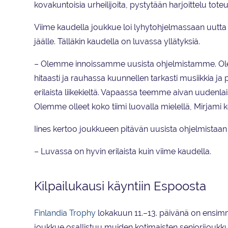
kovakuntoisia urheilijoita, pystytään harjoittelu tote
Viime kaudella joukkue loi lyhytohjelmassaan uutta
jäälle. Tälläkin kaudella on luvassa yllätyksiä.
– Olemme innoissamme uusista ohjelmistamme. Ole
hitaasti ja rauhassa kuunnellen tarkasti musiikkia ja
erilaista liikekieltä. Vapaassa teemme aivan uudenl
Olemme olleet koko tiimi luovalla mielellä, Mirjami 
Iines kertoo joukkueen pitävän uusista ohjelmistaan 
– Luvassa on hyvin erilaista kuin viime kaudella.
Kilpailukausi käyntiin Espoosta
Finlandia Trophy
lokakuun 11.–13. päivänä on ensimm
joukkue osallistuu muiden kotimaisten seniorijoukk