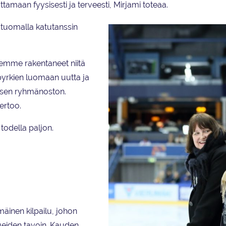
uttamaan fyysisesti ja terveesti, Mirjami toteaa.
 tuomalla katutanssin
mme rakentaneet niitä
 pyrkien luomaan uutta ja
aisen ryhmänoston.
kertoo.
todella paljon.
äinen kilpailu, johon
ueiden tavoin. Kauden