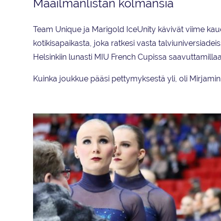
Maailmanlistan kolmansia
Team Unique ja Marigold IceUnity kävivät viime kau
kotikisapaikasta, joka ratkesi vasta talviuniversiadeis
Helsinkiin lunasti MIU French Cupissa saavuttamillaan
Kuinka joukkue pääsi pettymyksestä yli, oli Mirjamin 