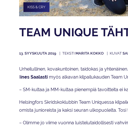
KISS & CRY
TEAM UNIQUE TÄH
13. SYYSKUUTA 2019
MARITA KOKKO
SA
Urheilullinen, kovakuntoinen, taidokas ja yhtenäinen
I
ines Saalasti
myös alkavan kilpailukauden Team Uni
– SM-kultaa ja MM-kultaa pienempiä tavoitteita ei 
Helsingfors Skridskoklubbin Team Uniquessa kilpailee 
omista junioreista ja kaksi seuran ulkopuolelta. Tosi 
– Olimme jo viime vuonna luistelutaidollisesti vahvi