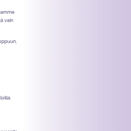
levamme
tä vain
 loppuun,
oilla.