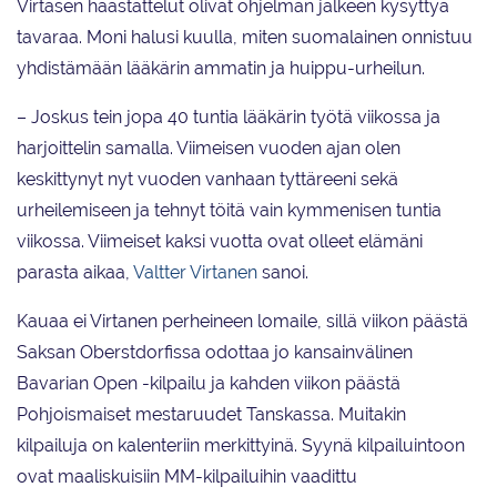
Virtasen haastattelut olivat ohjelman jälkeen kysyttyä
tavaraa. Moni halusi kuulla, miten suomalainen onnistuu
yhdistämään lääkärin ammatin ja huippu-urheilun.
– Joskus tein jopa 40 tuntia lääkärin työtä viikossa ja
harjoittelin samalla. Viimeisen vuoden ajan olen
keskittynyt nyt vuoden vanhaan tyttäreeni sekä
urheilemiseen ja tehnyt töitä vain kymmenisen tuntia
viikossa. Viimeiset kaksi vuotta ovat olleet elämäni
parasta aikaa,
Valtter Virtanen
sanoi.
Kauaa ei Virtanen perheineen lomaile, sillä viikon päästä
Saksan Oberstdorfissa odottaa jo kansainvälinen
Bavarian Open -kilpailu ja kahden viikon päästä
Pohjoismaiset mestaruudet Tanskassa. Muitakin
kilpailuja on kalenteriin merkittyinä. Syynä kilpailuintoon
ovat maaliskuisiin MM-kilpailuihin vaadittu