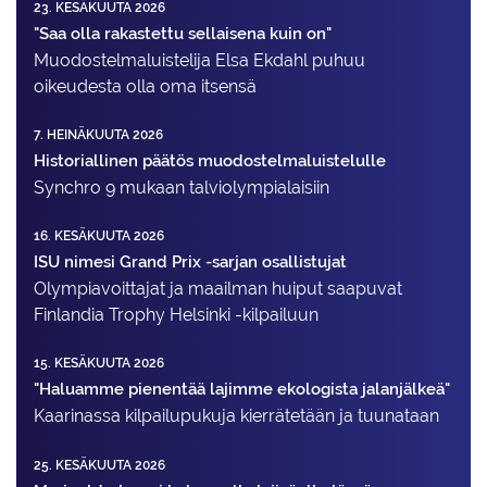
23. KESÄKUUTA 2026
"Saa olla rakastettu sellaisena kuin on"
Muodostelma­luistelija Elsa Ekdahl puhuu
oikeudesta olla oma itsensä
7. HEINÄKUUTA 2026
Historiallinen päätös muodostelmaluistelulle
Synchro 9 mukaan talviolympialaisiin
16. KESÄKUUTA 2026
ISU nimesi Grand Prix -sarjan osallistujat
Olympiavoittajat ja maailman huiput saapuvat
Finlandia Trophy Helsinki -kilpailuun
15. KESÄKUUTA 2026
"Haluamme pienentää lajimme ekologista jalanjälkeä"
Kaarinassa kilpailupukuja kierrätetään ja tuunataan
25. KESÄKUUTA 2026