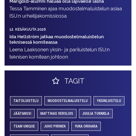
Marigold-alumni haluaa olla lajiväelle läsnä
Tessa Tamminen ajaa muodostelma­luistelun asiaa
ISU:n urheilija­komissiossa
12. KESÄKUUTA 2026
Ida Hellström jatkaa muodostelmaluistelun
teknisessä komiteassa
Leena Laaksonen yksin- ja pariluistelun ISU:n
teknisen komitean johtoon
TAGIT
TAITOLUISTELU
MUODOSTELMALUISTELU
YKSINLUISTELU
JÄÄTANSSI
MATTHIAS VERSLUIS
JUULIA TURKKILA
TEAM UNIQUE
JUHO PIRINEN
YUKA ORIHARA