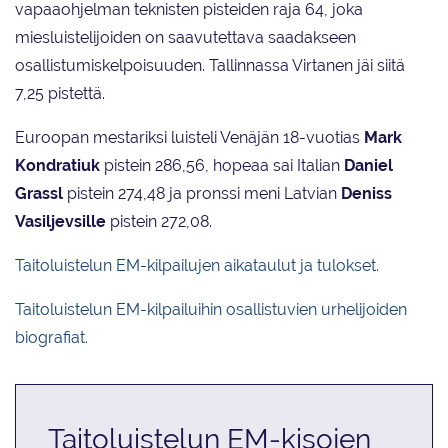
vapaaohjelman teknisten pisteiden raja 64, joka
miesluistelijoiden on saavutettava saadakseen
osallistumiskelpoisuuden. Tallinnassa Virtanen jäi siitä
7,25 pistettä.
Euroopan mestariksi luisteli Venäjän 18-vuotias
Mark
Kondratiuk
pistein 286,56, hopeaa sai Italian
Daniel
Grassl
pistein 274,48 ja pronssi meni Latvian
Deniss
Vasiljevsille
pistein 272,08.
Taitoluistelun EM-kilpailujen aikataulut ja tulokset.
Taitoluistelun EM-kilpailuihin osallistuvien urhelijoiden
biografiat.
Taitoluistelun EM-kisojen