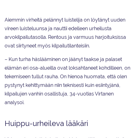
Aiemmin virheitä pelännyt luistelija on löytänyt uuden
vireen luisteluunsa ja nauttii edelleen urheilusta
arvokilpailutasolla. Rentous ja varmuus harjoituksissa
ovat siirtyneet myös kilpailutilanteisiin.
– Kun turha häslääminen on jäänyt taakse ja palaset
elämän eri osa-alueilla ovat loksahtaneet kohdilleen, on
tekemiseen tullut rauha. On hienoa huomata, että olen
pystynyt kehittymään niin teknisesti kuin esiintyjänä,
kilpailujen vanhin osallistuja, 34-vuotias Virtanen
analysoi.
Huippu-urheileva lääkäri