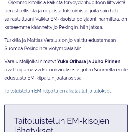
– Olemme kiitollisia kaikista terveydenhuoltoon liittyvistä
perusteellisista ja nopeista tukitoimista, joita sain heti
sairastuttuani. Vaikka EM-kisoista poisjäänti harmittaa, on
katseemme käännetty jo Pekingiin, hän jatkaa.
Turkkila ja Mattias Versluis on jo valittu edustamaan
Suomea Pekingin talviolympialaisiin.
Varaluistelijoiksi nimetyt
Yuka Orihara
ja
Juho Pirinen
ovat toipumassa koronaviruksesta, joten Suomella ei ole
edustusta EM-kilpailun jäätanssissa.
Taitoluistelun EM-kilpailujen aikataulut ja tulokset.
Taitoluistelun EM-kisojen
lähetykset