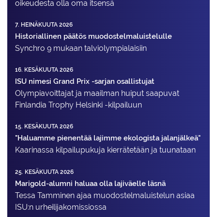
oikeudesta olla oma itsensä
7. HEINÄKUUTA 2026
Historiallinen päätös muodostelmaluistelulle
Synchro 9 mukaan talviolympialaisiin
16. KESÄKUUTA 2026
ISU nimesi Grand Prix -sarjan osallistujat
Olympiavoittajat ja maailman huiput saapuvat
Finlandia Trophy Helsinki -kilpailuun
15. KESÄKUUTA 2026
"Haluamme pienentää lajimme ekologista jalanjälkeä"
Kaarinassa kilpailupukuja kierrätetään ja tuunataan
25. KESÄKUUTA 2026
Marigold-alumni haluaa olla lajiväelle läsnä
Tessa Tamminen ajaa muodostelma­luistelun asiaa
ISU:n urheilija­komissiossa