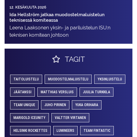
12. KESÄKUUTA 2026
Ida Hellström jatkaa muodostelmaluistelun
teknisessä komiteassa
Leena Laaksonen yksin- ja pariluistelun ISU:n
teknisen komitean johtoon
TAGIT
TAITOLUISTELU
MUODOSTELMALUISTELU
YKSINLUISTELU
JÄÄTANSSI
MATTHIAS VERSLUIS
JUULIA TURKKILA
TEAM UNIQUE
JUHO PIRINEN
YUKA ORIHARA
MARIGOLD ICEUNITY
VALTTER VIRTANEN
HELSINKI ROCKETTES
LUMINEERS
TEAM FINTASTIC