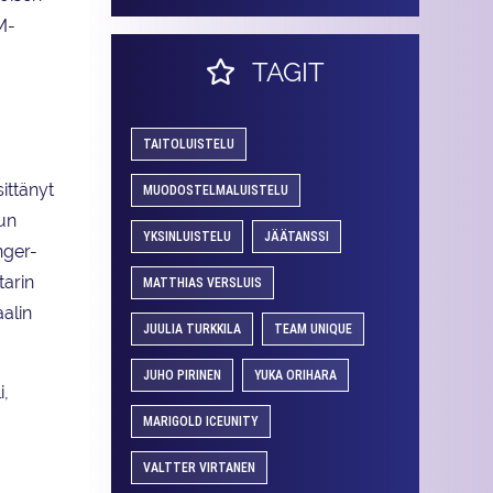
M-
TAGIT
TAITOLUISTELU
ittänyt
MUODOSTELMALUISTELU
un
YKSINLUISTELU
JÄÄTANSSI
nger-
tarin
MATTHIAS VERSLUIS
alin
JUULIA TURKKILA
TEAM UNIQUE
JUHO PIRINEN
YUKA ORIHARA
i,
MARIGOLD ICEUNITY
VALTTER VIRTANEN