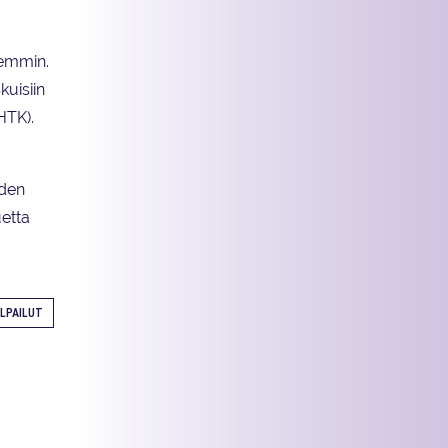
iemmin.
uisiin
HTK).
uden
etta
LPAILUT