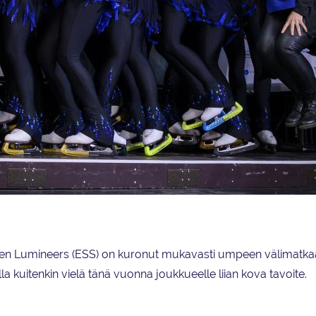
 lunasti voitollaan paikan MM-kilpailuihin.
nen
Lumineers (ESS) on kuronut mukavasti umpeen välimatka
kuitenkin vielä tänä vuonna joukkueelle liian kova tavoite.