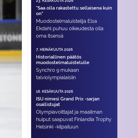
23. KESÄKUUTA 2026
"Saa olla rakastettu sellaisena kuin
on"
Muodostelma­luistelija Elsa
Ekdahl puhuu oikeudesta olla
oma itsensä
7. HEINÄKUUTA 2026
Historiallinen päätös
muodostelmaluistelulle
Synchro 9 mukaan
talviolympialaisiin
16. KESÄKUUTA 2026
ISU nimesi Grand Prix -sarjan
osallistujat
Olympiavoittajat ja maailman
huiput saapuvat Finlandia Trophy
Helsinki -kilpailuun