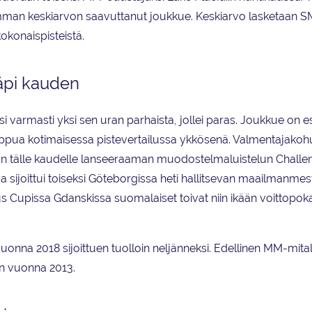
eimman keskiarvon saavuttanut joukkue. Keskiarvo lasketaan S
kokonaispisteistä.
äpi kauden
i varmasti yksi sen uran parhaista, jollei paras. Joukkue on es
oppua kotimaisessa pistevertailussa ykkösenä. Valmentajakoh
 ISU:n tälle kaudelle lanseeraaman muodostelmaluistelun Challe
ja sijoittui toiseksi Göteborgissa heti hallitsevan maailmanmes
us Cupissa Gdanskissa suomalaiset toivat niin ikään voittopoka
nna 2018 sijoittuen tuolloin neljänneksi. Edellinen MM-mital
aan vuonna 2013.