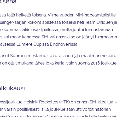
oisena
ussa tällä hetkellä toisena. Viime vuoden MM-hopeamitalistille
hallenger-sarjan kokonaispisteissä toiseksi heti Team Uniquen j
ille kummassakin osakilpailussa, mutta joutui tunnustamaan
s kotimaan kahdessa SM-valinnassa se on jäänyt himmeämm
invälisessä Lumière Cupissa Eindhovenissa.
anut Suomen mestaruuksia urallaan 15 ja maailmanmestaruuks
e on ollut mukana lähes joka kerta: vain vuonna 2016 joukkue 
alkukausi
ssijoukkue Helsinki
Rockettes (HTK) on ennen SM-kilpailua 
varsin positiivisesti, sillä joukkue saavutti voitot historian
nia Cupissa sekä French Cupissa, jossa tuloslistalla taakse jä