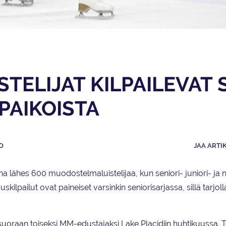
TELIJAT KILPAILEVAT 
PAIKOISTA
O
JAA ARTI
lähes 600 muodostelmaluistelijaa, kun seniori- juniori- ja no
lpailut ovat paineiset varsinkin seniorisarjassa, sillä tarjoll
oraan toiseksi MM-edustajaksi Lake Placidiin huhtikuussa. T