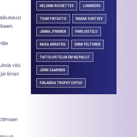
HELSINKI ROCKETTES
LUMINEERS
 alkukausi
TEAM FINTASTIC
MAKAR SUNTSEV
älkeen.
JANNA JYRKINEN
PARILUISTELU
ille
KAISA ARRATEIG
EMMI PELTONEN
TAITOLUISTELUN EM-KILPAILUT
ia viisi.
JENNI SAARINEN
jäi ilman
FINLANDIA TROPHY ESPOO
kotimaan
i muun