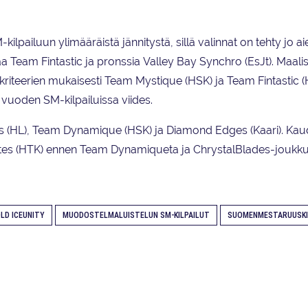
kilpailuun ylimääräistä jännitystä, sillä valinnat on tehty jo a
eam Fintastic ja pronssia Valley Bay Synchro (EsJt). Maalisk
ton kriteerien mukaisesti Team Mystique (HSK) ja Team Fintastic (
vuoden SM-kilpailuissa viides.
ts (HL), Team
Dynamique (HSK) ja Diamond Edges (Kaari). Ka
nettes (HTK) ennen Team Dynamiqueta ja ChrystalBlades-joukku
LD ICEUNITY
MUODOSTELMALUISTELUN SM-KILPAILUT
SUOMENMESTARUUSKI