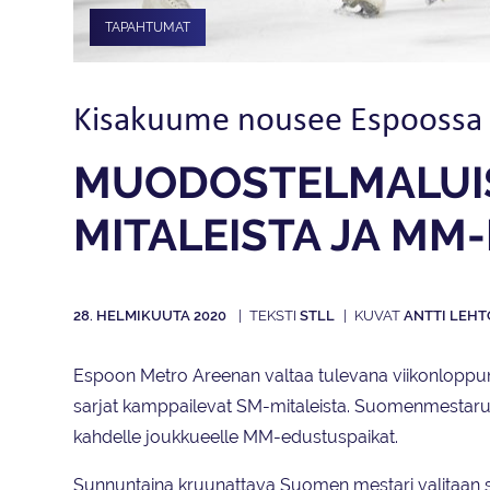
TAPAHTUMAT
Kisakuume nousee Espoossa
MUODOSTELMA­LUIS
MITALEISTA JA MM-
28. HELMIKUUTA 2020
STLL
ANTTI LEHT
Espoon Metro Areenan valtaa tulevana viikonloppuna 
sarjat kamppailevat SM-mitaleista. Suomenmestaruuski
kahdelle joukkueelle MM-edustuspaikat.
Sunnuntaina kruunattava Suomen mestari valitaan su