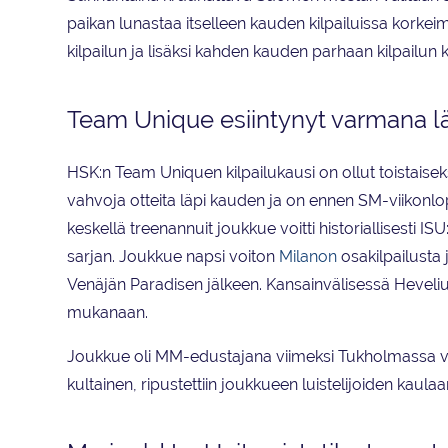
paikan lunastaa itselleen kauden kilpailuissa kork
kilpailun ja lisäksi kahden kauden parhaan kilpailun 
Team Unique esiintynyt varmana l
HSK:n Team Uniquen kilpailukausi on ollut toistaiseks
vahvoja otteita läpi kauden ja on ennen SM-viikonl
keskellä treenannuit joukkue voitti historiallisesti
sarjan. Joukkue napsi voiton
Milanon
osakilpailusta 
Venäjän Paradisen
jälkeen. Kansainvälisessä Heveli
mukanaan.
Joukkue oli MM-edustajana viimeksi Tukholmassa vuo
kultainen, ripustettiin joukkueen luistelijoiden kaul