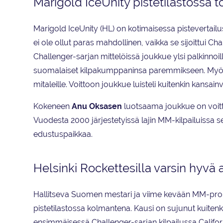
Marigold IceUnity pistetilastossa t
Marigold
IceUnity (HL) on kotimaisessa pistevertail
ei ole ollut paras mahdollinen, vaikka se sijoittui C
Challenger-sarjan mittelöissä joukkue ylsi palkinno
suomalaiset kilpakumppaninsa paremmikseen. Myö
mitaleille. Voittoon joukkue luisteli kuitenkin kansa
Kokeneen
Anu Oksasen
luotsaama joukkue on voitt
Vuodesta 2000 järjestetyissä lajin MM-kilpailuissa s
edustuspaikkaa.
Helsinki Rockettesilla varsin hyvä 
Hallitseva Suomen mestari ja viime kevään MM-pron
pistetilastossa kolmantena. Kausi on sujunut kuitenkin 
ensimmäisessä Challenger-sarjan kilpailussa Califor