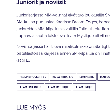
Juniorit ja noviisit
Juniorisarjassa MM-valinnat eivät tuo joukkueille SM-
SM-kultaa puolustaa Kaarinan Dream Edges, hopeaa T
junioreiden MM-kilpailuihin valittiin Taitoluistelulii
Lupaavaa kautta luisteleva Team Mystique oli viime 
Noviisisarjassa hallitseva mitalikolmikko on Starligh
pistetilastoissa kärjessä ennen SM-kilpailua on Fi
(TapTL).
HELSINKIROCKETTES
KAISA ARRATEIG
LUMINEERS
MARIGO
TEAM FINTASTIC
TEAM MYSTIQUE
TEAM UNIQUE
LUE MYÖS