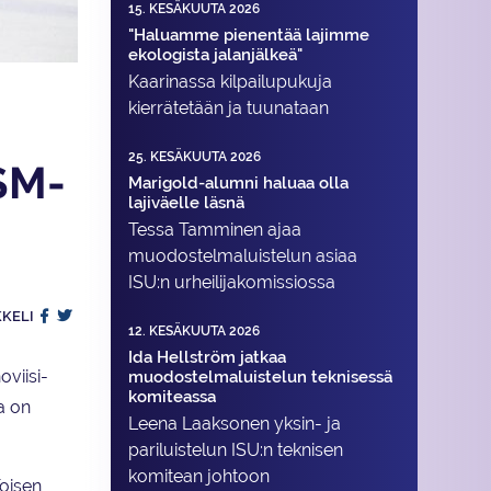
15. KESÄKUUTA 2026
"Haluamme pienentää lajimme
ekologista jalanjälkeä"
Kaarinassa kilpailupukuja
kierrätetään ja tuunataan
25. KESÄKUUTA 2026
SM-
Marigold-alumni haluaa olla
lajiväelle läsnä
Tessa Tamminen ajaa
muodostelma­luistelun asiaa
ISU:n urheilija­komissiossa
KKELI
12. KESÄKUUTA 2026
Ida Hellström jatkaa
viisi-
muodostelmaluistelun teknisessä
komiteassa
a on
Leena Laaksonen yksin- ja
pariluistelun ISU:n teknisen
komitean johtoon
oisen