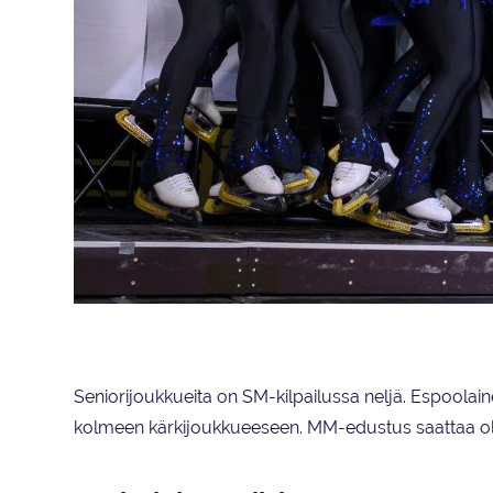
Helsinki Rockettes juhli viime keväänä Suomen mestaruutta Turussa ja
Seniorijoukkueita on SM-kilpailussa neljä. Espoolai
kolmeen kärkijoukkueeseen. MM-edustus saattaa olla 