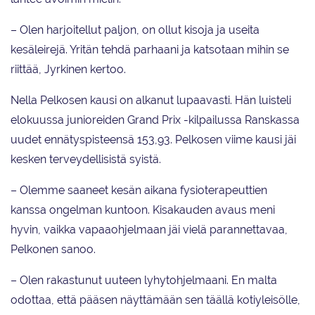
– Olen harjoitellut paljon, on ollut kisoja ja useita
kesäleirejä. Yritän tehdä parhaani ja katsotaan mihin se
riittää, Jyrkinen kertoo.
Nella Pelkosen kausi on alkanut lupaavasti. Hän luisteli
elokuussa junioreiden Grand Prix -kilpailussa Ranskassa
uudet ennätyspisteensä 153,93. Pelkosen viime kausi jäi
kesken terveydellisistä syistä.
– Olemme saaneet kesän aikana fysioterapeuttien
kanssa ongelman kuntoon. Kisakauden avaus meni
hyvin, vaikka vapaaohjelmaan jäi vielä parannettavaa,
Pelkonen sanoo.
– Olen rakastunut uuteen lyhytohjelmaani. En malta
odottaa, että pääsen näyttämään sen täällä kotiyleisölle,