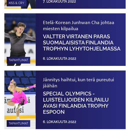
7. LOKAKUUTA 2022
KISS & CRY
Etelä-Korean Junhwan Cha johtaa
miesten kilpailua
VALTTER VIRTANEN PARAS
SUOMALAISISTA FINLANDIA
TROPHYN LYHYT­OHJELMASSA
6. LOKAKUUTA 2022
TAPAHTUMAT
Jännitys haihtui, kun terä pureutui
jäähän
SPECIAL OLYMPICS -
LUISTELIJOIDEN KILPAILU
AVASI FINLANDIA TROPHY
ESPOON
6. LOKAKUUTA 2022
TAPAHTUMAT