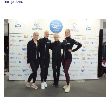
hän jatkaa.
Nella Pelkonen (vas.), Linnea Ceder, Janna Jyrkinen ja Oona Ounasvuori
aloittavat kilpailunsa lauantaina.