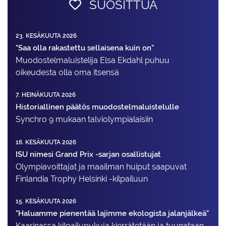
SUOSITTUA
23. KESÄKUUTA 2026
"Saa olla rakastettu sellaisena kuin on"
Muodostelma­luistelija Elsa Ekdahl puhuu
oikeudesta olla oma itsensä
7. HEINÄKUUTA 2026
Historiallinen päätös muodostelmaluistelulle
Synchro 9 mukaan talviolympialaisiin
16. KESÄKUUTA 2026
ISU nimesi Grand Prix -sarjan osallistujat
Olympiavoittajat ja maailman huiput saapuvat
Finlandia Trophy Helsinki -kilpailuun
15. KESÄKUUTA 2026
"Haluamme pienentää lajimme ekologista jalanjälkeä"
Kaarinassa kilpailupukuja kierrätetään ja tuunataan