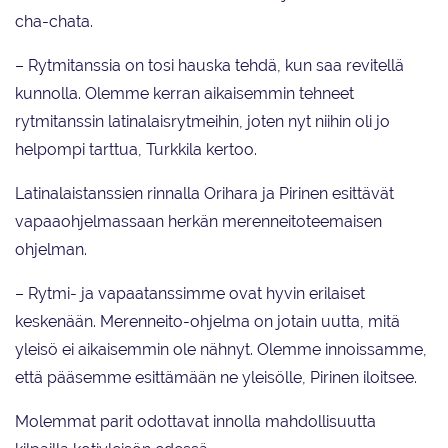
cha-chata.
– Rytmitanssia on tosi hauska tehdä, kun saa revitellä
kunnolla. Olemme kerran aikaisemmin tehneet
rytmitanssin latinalaisrytmeihin, joten nyt niihin oli jo
helpompi tarttua, Turkkila kertoo.
Latinalaistanssien rinnalla Orihara ja Pirinen esittävät
vapaaohjelmassaan herkän merenneitoteemaisen
ohjelman.
– Rytmi- ja vapaatanssimme ovat hyvin erilaiset
keskenään. Merenneito-ohjelma on jotain uutta, mitä
yleisö ei aikaisemmin ole nähnyt. Olemme innoissamme,
että pääsemme esittämään ne yleisölle, Pirinen iloitsee.
Molemmat parit odottavat innolla mahdollisuutta