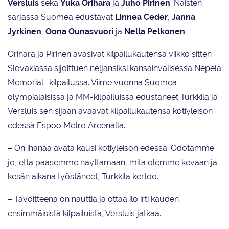
Versluis
sekä
Yuka Orihara
ja
Juho Pirinen
. Naisten
sarjassa Suomea edustavat
Linnea Ceder
,
Janna
Jyrkinen
,
Oona Ounasvuori
ja
Nella Pelkonen
.
Orihara ja Pirinen avasivat kilpailukautensa viikko sitten
Slovakiassa sijoittuen neljänsiksi kansainvälisessä Nepela
Memorial -kilpailussa. Viime vuonna Suomea
olympialaisissa ja MM-kilpailuissa edustaneet Turkkila ja
Versluis sen sijaan avaavat kilpailukautensa kotiyleisön
edessä Espoo Metro Areenalla.
– ­On ihanaa avata kausi kotiyleisön edessä. Odotamme
jo, että pääsemme näyttämään, mitä olemme kevään ja
kesän aikana työstäneet, Turkkila kertoo.
– Tavoitteena on nauttia ja ottaa ilo irti kauden
ensimmäisistä kilpailuista, Versluis jatkaa.