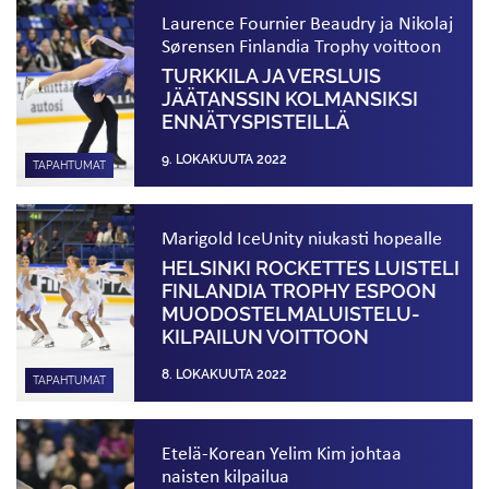
Laurence Fournier Beaudry ja Nikolaj
Sørensen Finlandia Trophy voittoon
TURKKILA JA VERSLUIS
JÄÄTANSSIN KOLMANSIKSI
ENNÄTYS­PISTEILLÄ
9. LOKAKUUTA 2022
TAPAHTUMAT
Marigold IceUnity niukasti hopealle
HELSINKI ROCKETTES LUISTELI
FINLANDIA TROPHY ESPOON
MUODOSTELMA­­LUISTELU­­
KILPAILUN VOITTOON
8. LOKAKUUTA 2022
TAPAHTUMAT
Etelä-Korean Yelim Kim johtaa
naisten kilpailua