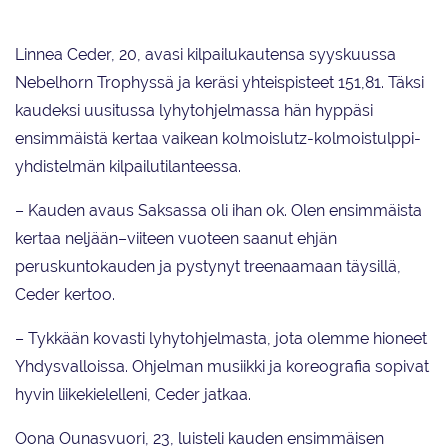
Linnea Ceder, 20, avasi kilpailukautensa syyskuussa
Nebelhorn Trophyssä ja keräsi yhteispisteet 151,81. Täksi
kaudeksi uusitussa lyhytohjelmassa hän hyppäsi
ensimmäistä kertaa vaikean kolmoislutz-kolmoistulppi-
yhdistelmän kilpailutilanteessa.
– Kauden avaus Saksassa oli ihan ok. Olen ensimmäista
kertaa neljään–viiteen vuoteen saanut ehjän
peruskuntokauden ja pystynyt treenaamaan täysillä,
Ceder kertoo.
– Tykkään kovasti lyhytohjelmasta, jota olemme hioneet
Yhdysvalloissa. Ohjelman musiikki ja koreografia sopivat
hyvin liikekielelleni, Ceder jatkaa.
Oona Ounasvuori, 23, luisteli kauden ensimmäisen