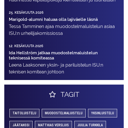
25. KESÄKUUTA 2026
Marigold-alumni haluaa olla lajiväelle läsnä
Tessa Tamminen ajaa muodostelma­luistelun asiaa
ISU:n urheilija­komissiossa
12. KESÄKUUTA 2026
Ida Hellström jatkaa muodostelmaluistelun
teknisessä komiteassa
Leena Laaksonen yksin- ja pariluistelun ISU:n
teknisen komitean johtoon
TAGIT
TAITOLUISTELU
MUODOSTELMALUISTELU
YKSINLUISTELU
JÄÄTANSSI
MATTHIAS VERSLUIS
JUULIA TURKKILA