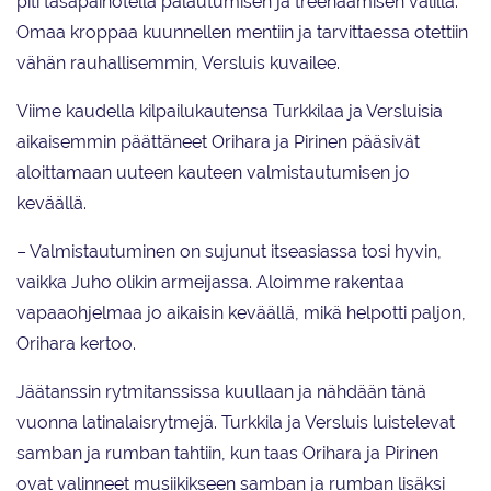
piti tasapainotella palautumisen ja treenaamisen välillä.
Omaa kroppaa kuunnellen mentiin ja tarvittaessa otettiin
vähän rauhallisemmin, Versluis kuvailee.
Viime kaudella kilpailukautensa Turkkilaa ja Versluisia
aikaisemmin päättäneet Orihara ja Pirinen pääsivät
aloittamaan uuteen kauteen valmistautumisen jo
keväällä.
– Valmistautuminen on sujunut itseasiassa tosi hyvin,
vaikka Juho olikin armeijassa. Aloimme rakentaa
vapaaohjelmaa jo aikaisin keväällä, mikä helpotti paljon,
Orihara kertoo.
Jäätanssin rytmitanssissa kuullaan ja nähdään tänä
vuonna latinalaisrytmejä. Turkkila ja Versluis luistelevat
samban ja rumban tahtiin, kun taas Orihara ja Pirinen
ovat valinneet musiikikseen samban ja rumban lisäksi