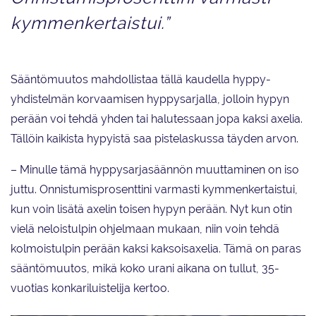
kymmenkertaistui.”
Sääntömuutos mahdollistaa tällä kaudella hyppy-
yhdistelmän korvaamisen hyppysarjalla, jolloin hypyn
perään voi tehdä yhden tai halutessaan jopa kaksi axelia.
Tällöin kaikista hypyistä saa pistelaskussa täyden arvon.
– Minulle tämä hyppysarjasäännön muuttaminen on iso
juttu. Onnistumisprosenttini varmasti kymmenkertaistui,
kun voin lisätä axelin toisen hypyn perään. Nyt kun otin
vielä neloistulpin ohjelmaan mukaan, niin voin tehdä
kolmoistulpin perään kaksi kaksoisaxelia. Tämä on paras
sääntömuutos, mikä koko urani aikana on tullut, 35-
vuotias konkariluistelija kertoo.