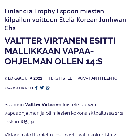
Finlandia Trophy Espoon miesten
kilpailun voittoon Etelä-Korean Junhwan
Cha
VALTTER VIRTANEN ESITTI
MALLIKKAAN VAPAA­
OHJELMAN OLLEN 14:S
7. LOKAKUUTA 2022
STLL
ANTTI LEHTO
JAA ARTIKKELI
Suomen
Valtter Virtanen
luisteli sujuvan
vapaaohjelman ja oli miesten kokonaiskilpailussa 14:s
pistein 185,19.
Virtanen aloitti ohjelmansa näyttävällä kolmoislutz-