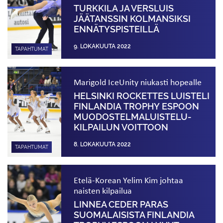
TURKKILA JA VERSLUIS
JÄÄTANSSIN KOLMANSIKSI
ENNÄTYS­PISTEILLÄ
9. LOKAKUUTA 2022
TAPAHTUMAT
Marigold IceUnity niukasti hopealle
HELSINKI ROCKETTES LUISTELI
FINLANDIA TROPHY ESPOON
MUODOSTELMA­­LUISTELU­­
KILPAILUN VOITTOON
8. LOKAKUUTA 2022
TAPAHTUMAT
Etelä-Korean Yelim Kim johtaa
naisten kilpailua
LINNEA CEDER PARAS
SUOMALAISISTA FINLANDIA