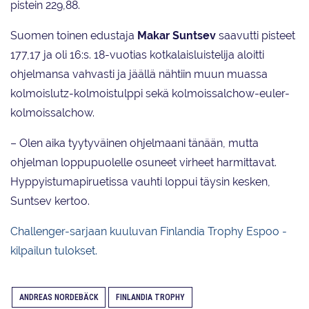
pistein 229,88.
Suomen toinen edustaja
Makar Suntsev
saavutti pisteet
177,17 ja oli 16:s. 18-vuotias kotkalaisluistelija aloitti
ohjelmansa vahvasti ja jäällä nähtiin muun muassa
kolmoislutz-kolmoistulppi sekä kolmoissalchow-euler-
kolmoissalchow.
– Olen aika tyytyväinen ohjelmaani tänään, mutta
ohjelman loppupuolelle osuneet virheet harmittavat.
Hyppyistumapiruetissa vauhti loppui täysin kesken,
Suntsev kertoo.
Challenger-sarjaan kuuluvan Finlandia Trophy Espoo -
kilpailun tulokset.
ANDREAS NORDEBÄCK
FINLANDIA TROPHY