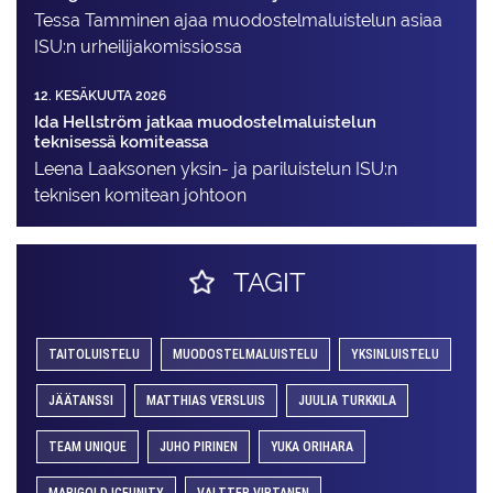
Tessa Tamminen ajaa muodostelma­luistelun asiaa
ISU:n urheilija­komissiossa
12. KESÄKUUTA 2026
Ida Hellström jatkaa muodostelmaluistelun
teknisessä komiteassa
Leena Laaksonen yksin- ja pariluistelun ISU:n
teknisen komitean johtoon
TAGIT
TAITOLUISTELU
MUODOSTELMALUISTELU
YKSINLUISTELU
JÄÄTANSSI
MATTHIAS VERSLUIS
JUULIA TURKKILA
TEAM UNIQUE
JUHO PIRINEN
YUKA ORIHARA
MARIGOLD ICEUNITY
VALTTER VIRTANEN