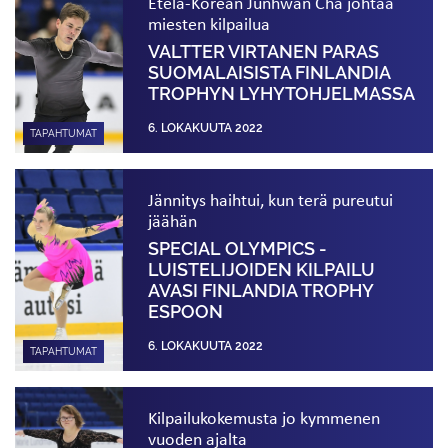
Etelä-Korean Junhwan Cha johtaa
miesten kilpailua
VALTTER VIRTANEN PARAS
SUOMALAISISTA FINLANDIA
TROPHYN LYHYT­OHJELMASSA
6. LOKAKUUTA 2022
TAPAHTUMAT
Jännitys haihtui, kun terä pureutui
jäähän
SPECIAL OLYMPICS -
LUISTELIJOIDEN KILPAILU
AVASI FINLANDIA TROPHY
ESPOON
6. LOKAKUUTA 2022
TAPAHTUMAT
Kilpailukokemusta jo kymmenen
vuoden ajalta