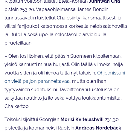
Kilpailun voittoon luisteli Etelä-Korean
Junhwan Cha
pistein 253,20. Vapaaohjelmansa James Bondin
tunnussäveliin luistellut Cha esiintyi karismaattisesti ja
villitsi fanijoukot katsomossa korkealla neloissalchowilla
ja -tulpilla sekä upeilla nelostasolle arvioiduilla
pirueteillaan.
– Olen tosi iloinen, että pääsin Suomeen kilpailemaan,
yleisö kannusti minua hurjasti. Olin täällä viimeksi neljä
vuotta sitten ja oli hienoa tulla nyt takaisin.
Ohjelmissani
on vielä paljon parannettavaa
, mutta olen ihan
tyytyväinen suorituksiini. Tavoitteenani luistelussa on
säilyttää nautinto ja ilo sekä välttyä loukkaantumisilta,
Cha kertoo.
Toiseksi sijoittui Georgian
Morisi Kvitelashvili
231,30
pisteellä ja kolmanneksi Ruotsin
Andreas Nordebäck