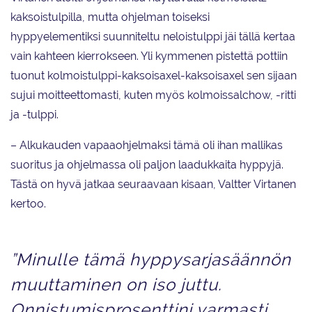
kaksoistulpilla, mutta ohjelman toiseksi
hyppyelementiksi suunniteltu neloistulppi jäi tällä kertaa
vain kahteen kierrokseen. Yli kymmenen pistettä pottiin
tuonut kolmoistulppi-kaksoisaxel-kaksoisaxel sen sijaan
sujui moitteettomasti, kuten myös kolmoissalchow, -ritti
ja -tulppi.
– Alkukauden vapaaohjelmaksi tämä oli ihan mallikas
suoritus ja ohjelmassa oli paljon laadukkaita hyppyjä.
Tästä on hyvä jatkaa seuraavaan kisaan, Valtter Virtanen
kertoo.
”Minulle tämä hyppysarjasäännön
muuttaminen on iso juttu.
Onnistumisprosenttini varmasti