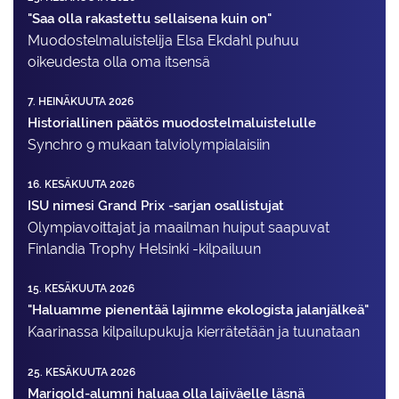
"Saa olla rakastettu sellaisena kuin on"
Muodostelma­luistelija Elsa Ekdahl puhuu
oikeudesta olla oma itsensä
7. HEINÄKUUTA 2026
Historiallinen päätös muodostelmaluistelulle
Synchro 9 mukaan talviolympialaisiin
16. KESÄKUUTA 2026
ISU nimesi Grand Prix -sarjan osallistujat
Olympiavoittajat ja maailman huiput saapuvat
Finlandia Trophy Helsinki -kilpailuun
15. KESÄKUUTA 2026
"Haluamme pienentää lajimme ekologista jalanjälkeä"
Kaarinassa kilpailupukuja kierrätetään ja tuunataan
25. KESÄKUUTA 2026
Marigold-alumni haluaa olla lajiväelle läsnä