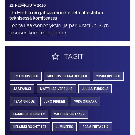
12. KESÄKUUTA 2026
Ida Hellström jatkaa muodostelmaluistelun
teknisessä komiteassa
Leena Laaksonen yksin- ja pariluistelun ISU:n
teknisen komitean johtoon
TAGIT
TAITOLUISTELU
MUODOSTELMALUISTELU
YKSINLUISTELU
JÄÄTANSSI
MATTHIAS VERSLUIS
JUULIA TURKKILA
TEAM UNIQUE
JUHO PIRINEN
YUKA ORIHARA
MARIGOLD ICEUNITY
VALTTER VIRTANEN
HELSINKI ROCKETTES
LUMINEERS
TEAM FINTASTIC