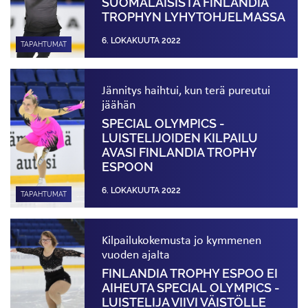
SUOMALAISISTA FINLANDIA
TROPHYN LYHYT­OHJELMASSA
6. LOKAKUUTA 2022
TAPAHTUMAT
Jännitys haihtui, kun terä pureutui
jäähän
SPECIAL OLYMPICS -
LUISTELIJOIDEN KILPAILU
AVASI FINLANDIA TROPHY
ESPOON
6. LOKAKUUTA 2022
TAPAHTUMAT
Kilpailukokemusta jo kymmenen
vuoden ajalta
FINLANDIA TROPHY ESPOO EI
AIHEUTA SPECIAL OLYMPICS -
LUISTELIJA VIIVI VÄISTÖLLE