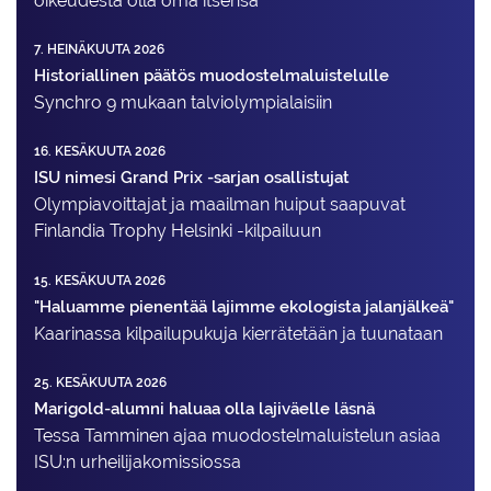
oikeudesta olla oma itsensä
7. HEINÄKUUTA 2026
Historiallinen päätös muodostelmaluistelulle
Synchro 9 mukaan talviolympialaisiin
16. KESÄKUUTA 2026
ISU nimesi Grand Prix -sarjan osallistujat
Olympiavoittajat ja maailman huiput saapuvat
Finlandia Trophy Helsinki -kilpailuun
15. KESÄKUUTA 2026
"Haluamme pienentää lajimme ekologista jalanjälkeä"
Kaarinassa kilpailupukuja kierrätetään ja tuunataan
25. KESÄKUUTA 2026
Marigold-alumni haluaa olla lajiväelle läsnä
Tessa Tamminen ajaa muodostelma­luistelun asiaa
ISU:n urheilija­komissiossa