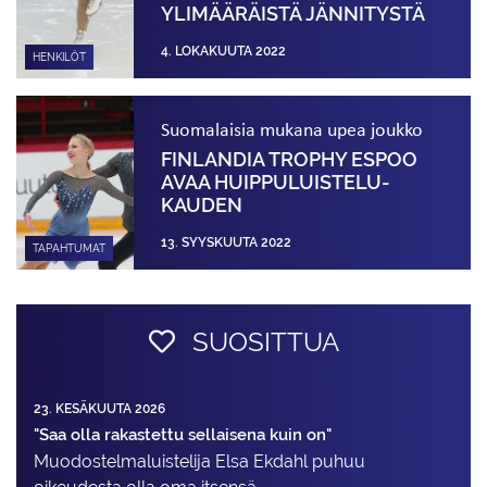
YLIMÄÄRÄISTÄ JÄNNITYSTÄ
4. LOKAKUUTA 2022
HENKILÖT
Suomalaisia mukana upea joukko
FINLANDIA TROPHY ESPOO
AVAA HUIPPU­LUISTELU­
KAUDEN
13. SYYSKUUTA 2022
TAPAHTUMAT
SUOSITTUA
23. KESÄKUUTA 2026
"Saa olla rakastettu sellaisena kuin on"
Muodostelma­luistelija Elsa Ekdahl puhuu