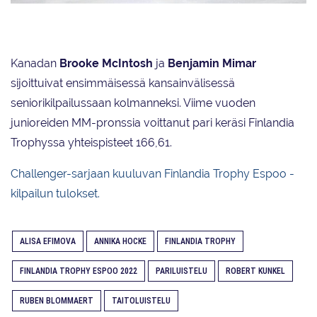
Alisa Efimova ja Ruben Blommaert
Kanadan
Brooke McIntosh
ja
Benjamin Mimar
sijoittuivat ensimmäisessä kansainvälisessä
seniorikilpailussaan kolmanneksi. Viime vuoden
junioreiden MM-pronssia voittanut pari keräsi Finlandia
Trophyssa yhteispisteet 166,61.
Challenger-sarjaan kuuluvan Finlandia Trophy Espoo -
kilpailun tulokset.
ALISA EFIMOVA
ANNIKA HOCKE
FINLANDIA TROPHY
FINLANDIA TROPHY ESPOO 2022
PARILUISTELU
ROBERT KUNKEL
RUBEN BLOMMAERT
TAITOLUISTELU