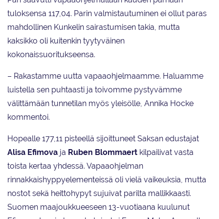
tuloksensa 117,04. Parin valmistautuminen ei ollut paras
mahdollinen Kunkelin sairastumisen takia, mutta
kaksikko oli kuitenkin tyytyväinen
kokonaissuoritukseensa.
– Rakastamme uutta vapaaohjelmaamme. Haluamme
luistella sen puhtaasti ja toivomme pystyvämme
välittämään tunnetilan myös yleisölle, Annika Hocke
kommentoi.
Hopealle 177,11 pisteellä sijoittuneet Saksan edustajat
Alisa Efimova
ja
Ruben Blommaert
kilpailivat vasta
toista kertaa yhdessä. Vapaaohjelman
rinnakkaishyppyelementeissä oli vielä vaikeuksia, mutta
nostot sekä heittohypyt sujuivat parilta mallikkaasti.
Suomen maajoukkueeseen 13-vuotiaana kuulunut