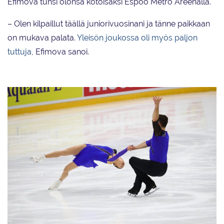
Efimova tunsi olonsa kotoisaksi Espoo Metro Areenalla.
– Olen kilpaillut täällä juniorivuosinani ja tänne paikkaan
on mukava palata.
Yleisön joukossa oli myös paljon
tuttuja
, Efimova sanoi.