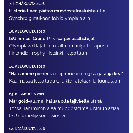
7. HEINÄKUUTA 2026
Historiallinen päätös muodostelmaluistelulle
Synchro 9 mukaan talviolympialaisiin
16. KESÄKUUTA 2026
ISU nimesi Grand Prix -sarjan osallistujat
Olympiavoittajat ja maailman huiput saapuvat
Finlandia Trophy Helsinki -kilpailuun
15. KESÄKUUTA 2026
"Haluamme pienentää lajimme ekologista jalanjälkeä"
Kaarinassa kilpailupukuja kierrätetään ja tuunataan
25. KESÄKUUTA 2026
Marigold-alumni haluaa olla lajiväelle läsnä
Tessa Tamminen ajaa muodostelma­luistelun asiaa
ISU:n urheilija­komissiossa
12. KESÄKUUTA 2026