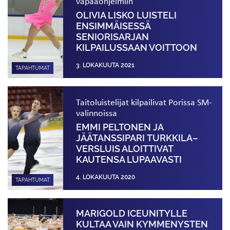
vapaaohjelmiin
OLIVIA LISKO LUISTELI
ENSIMMÄISESSÄ
SENIORISARJAN
KILPAILUSSAAN VOITTOON
3. LOKAKUUTA 2021
TAPAHTUMAT
Taitoluistelijat kilpailivat Porissa SM-
valinnoissa
EMMI PELTONEN JA
JÄÄTANSSIPARI TURKKILA–
VERSLUIS ALOITTIVAT
KAUTENSA LUPAAVASTI
4. LOKAKUUTA 2020
TAPAHTUMAT
MARIGOLD ICEUNITYLLE
KULTAA VAIN KYMMENYSTEN