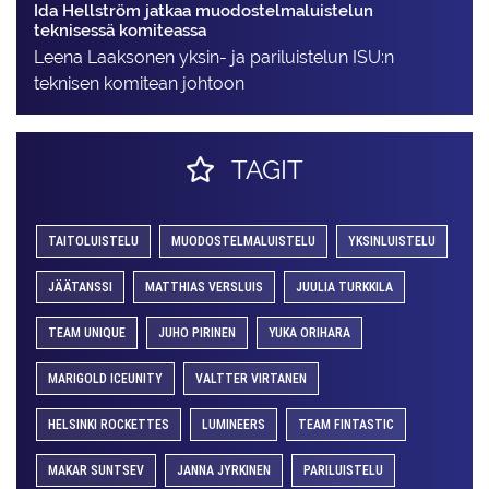
Ida Hellström jatkaa muodostelmaluistelun
teknisessä komiteassa
Leena Laaksonen yksin- ja pariluistelun ISU:n
teknisen komitean johtoon
TAGIT
TAITOLUISTELU
MUODOSTELMALUISTELU
YKSINLUISTELU
JÄÄTANSSI
MATTHIAS VERSLUIS
JUULIA TURKKILA
TEAM UNIQUE
JUHO PIRINEN
YUKA ORIHARA
MARIGOLD ICEUNITY
VALTTER VIRTANEN
HELSINKI ROCKETTES
LUMINEERS
TEAM FINTASTIC
MAKAR SUNTSEV
JANNA JYRKINEN
PARILUISTELU