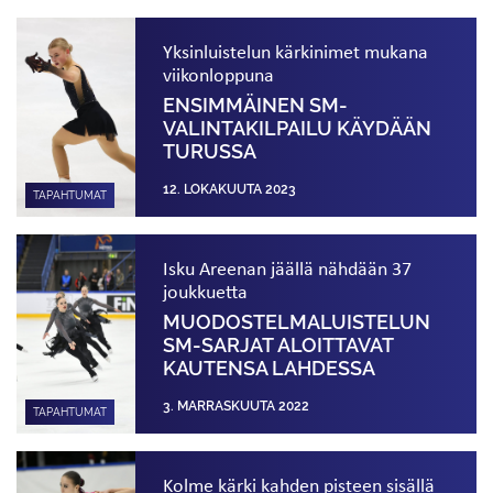
Yksinluistelun kärkinimet mukana
viikonloppuna
ENSIMMÄINEN SM-
VALINTAKILPAILU KÄYDÄÄN
TURUSSA
12. LOKAKUUTA 2023
TAPAHTUMAT
Isku Areenan jäällä nähdään 37
joukkuetta
MUODOSTELMA­LUISTELUN
SM-SARJAT ALOITTAVAT
KAUTENSA LAHDESSA
3. MARRASKUUTA 2022
TAPAHTUMAT
Kolme kärki kahden pisteen sisällä