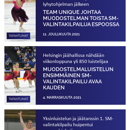
lyhytohjelman jälkeen
TEAM UNIQUE JOHTAA
MUODOSTELMAN TOISTA SM-
VALINTA­KILPAILUA ESPOOSSA
11. JOULUKUUTA 2021
TAPAHTUMAT
Helsingin jäähallissa nähdään
viikonloppuna yli 850 luistelijaa
MUODOSTELMA­LUISTELUN
ENSIMMÄINEN SM-
VALINTAKILPAILU AVAA
KAUDEN
4. MARRASKUUTA 2021
TAPAHTUMAT
Yksinluistelun ja jäätanssin 1. SM-
valintakilpailu huipentui