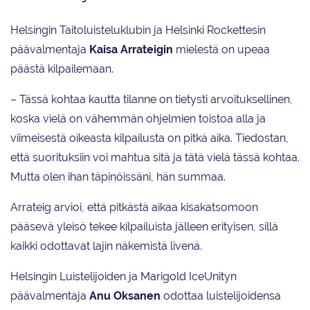
Helsingin Taitoluisteluklubin ja Helsinki Rockettesin
päävalmentaja
Kaisa Arrateigin
mielestä on upeaa
päästä kilpailemaan.
– Tässä kohtaa kautta tilanne on tietysti arvoituksellinen,
koska vielä on vähemmän ohjelmien toistoa alla ja
viimeisestä oikeasta kilpailusta on pitkä aika. Tiedostan,
että suorituksiin voi mahtua sitä ja tätä vielä tässä kohtaa.
Mutta olen ihan täpinöissäni, hän summaa.
Arrateig arvioi, että pitkästä aikaa kisakatsomoon
pääsevä yleisö tekee kilpailuista jälleen erityisen, sillä
kaikki odottavat lajin näkemistä livenä.
Helsingin Luistelijoiden ja Marigold IceUnityn
päävalmentaja
Anu Oksanen
odottaa luistelijoidensa