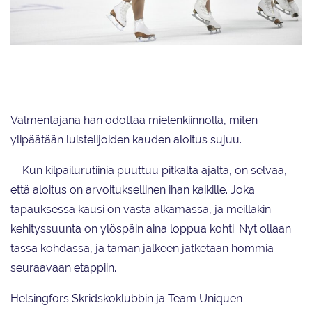
Helsingin Luistelijoiden Marigold IceUnity oli ainoana joukkueena
päättänyt pitää edellisen kauden Nordic Spirit -lyhytohjelmansa.
Valmentajana hän odottaa mielenkiinnolla, miten
ylipäätään luistelijoiden kauden aloitus sujuu.
– Kun kilpailurutiinia puuttuu pitkältä ajalta, on selvää,
että aloitus on arvoituksellinen ihan kaikille. Joka
tapauksessa kausi on vasta alkamassa, ja meilläkin
kehityssuunta on ylöspäin aina loppua kohti. Nyt ollaan
tässä kohdassa, ja tämän jälkeen jatketaan hommia
seuraavaan etappiin.
Helsingfors Skridskoklubbin ja Team Uniquen