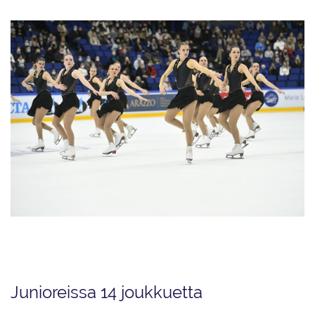
Kaarinan Taitoluistelijoiden Dream Edges teki Finlandia Trophyssa
debyyttinsä SM-seniorisarjassa lyhytohjelmaallaan Prodigy.
Junioreissa 14 joukkuetta