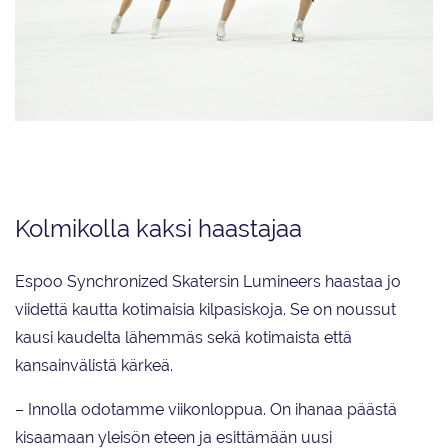
Team Unique avasi kautensa Finlandia Trophy Espoossa. Joukkue Merci-
lyhytohjelmastaan 69,47 pistettä ja sijoittui kolmanneksi.
Kolmikolla kaksi haastajaa
Espoo Synchronized Skatersin Lumineers haastaa jo
viidettä kautta kotimaisia kilpasiskoja. Se on noussut
kausi kaudelta lähemmäs sekä kotimaista että
kansainvälistä kärkeä.
– Innolla odotamme viikonloppua. On ihanaa päästä
kisaamaan yleisön eteen ja esittämään uusi