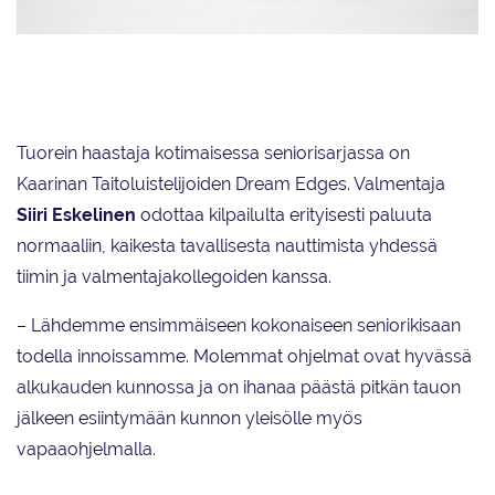
Espoo Synchronized Skatersia edustava Lumineers tulkitsee tällä kaudella
lyhytohjelmassaan teemaa Dance Macabre – kuolemantanssi.
Tuorein haastaja kotimaisessa seniorisarjassa on
Kaarinan Taitoluistelijoiden Dream Edges. Valmentaja
Siiri Eskelinen
odottaa kilpailulta erityisesti paluuta
normaaliin, kaikesta tavallisesta nauttimista yhdessä
tiimin ja valmentajakollegoiden kanssa.
– Lähdemme ensimmäiseen kokonaiseen seniorikisaan
todella innoissamme. Molemmat ohjelmat ovat hyvässä
alkukauden kunnossa ja on ihanaa päästä pitkän tauon
jälkeen esiintymään kunnon yleisölle myös
vapaaohjelmalla.