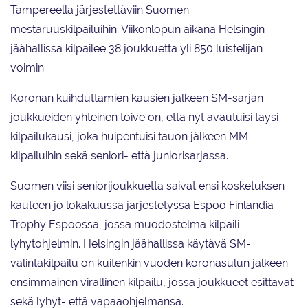
Tampereella järjestettäviin Suomen
mestaruuskilpailuihin. Viikonlopun aikana Helsingin
jäähallissa kilpailee 38 joukkuetta yli 850 luistelijan
voimin.
Koronan kuihduttamien kausien jälkeen SM-sarjan
joukkueiden yhteinen toive on, että nyt avautuisi täysi
kilpailukausi, joka huipentuisi tauon jälkeen MM-
kilpailuihin sekä seniori- että juniorisarjassa.
Suomen viisi seniorijoukkuetta saivat ensi kosketuksen
kauteen jo lokakuussa järjestetyssä Espoo Finlandia
Trophy Espoossa, jossa muodostelma kilpaili
lyhytohjelmin. Helsingin jäähallissa käytävä SM-
valintakilpailu on kuitenkin vuoden koronasulun jälkeen
ensimmäinen virallinen kilpailu, jossa joukkueet esittävät
sekä lyhyt- että vapaaohjelmansa.