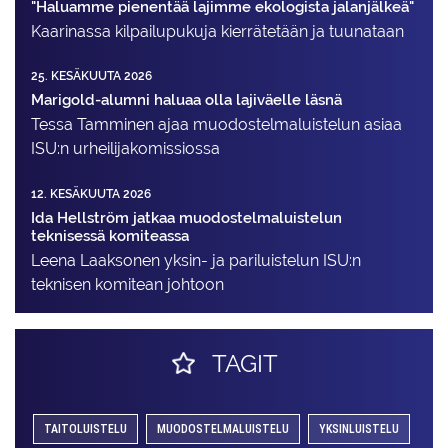
"Haluamme pienentää lajimme ekologista jalanjälkeä"
Kaarinassa kilpailupukuja kierrätetään ja tuunataan
25. KESÄKUUTA 2026
Marigold-alumni haluaa olla lajiväelle läsnä
Tessa Tamminen ajaa muodostelma­luistelun asiaa
ISU:n urheilija­komissiossa
12. KESÄKUUTA 2026
Ida Hellström jatkaa muodostelmaluistelun
teknisessä komiteassa
Leena Laaksonen yksin- ja pariluistelun ISU:n
teknisen komitean johtoon
TAGIT
TAITOLUISTELU
MUODOSTELMALUISTELU
YKSINLUISTELU