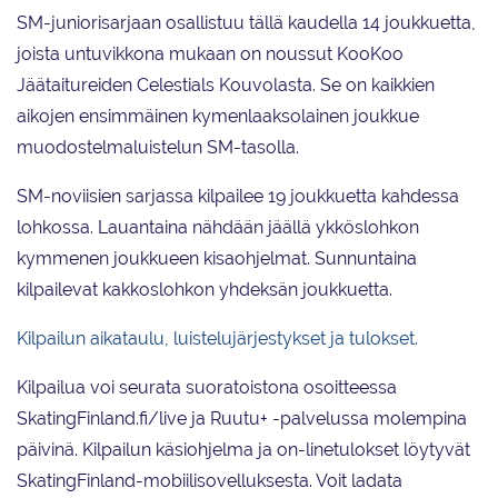
SM-juniorisarjaan osallistuu tällä kaudella 14 joukkuetta,
joista untuvikkona mukaan on noussut KooKoo
Jäätaitureiden Celestials Kouvolasta. Se on kaikkien
aikojen ensimmäinen kymenlaaksolainen joukkue
muodostelmaluistelun SM-tasolla.
SM-noviisien sarjassa kilpailee 19 joukkuetta kahdessa
lohkossa. Lauantaina nähdään jäällä ykköslohkon
kymmenen joukkueen kisaohjelmat. Sunnuntaina
kilpailevat kakkoslohkon yhdeksän joukkuetta.
Kilpailun aikataulu, luistelujärjestykset ja tulokset.
Kilpailua voi seurata suoratoistona osoitteessa
SkatingFinland.fi/live ja Ruutu+ -palvelussa molempina
päivinä. Kilpailun käsiohjelma ja on-linetulokset löytyvät
SkatingFinland-mobiilisovelluksesta. Voit ladata