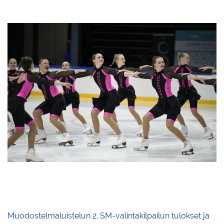
Tapparan Taitoluistelijoiden CrystalBlades luisteli SM-noviisien pronssille
pistein 68,10 vapaaohjelmallaan Rock Tour!
Muodostelmaluistelun 2. SM-valintakilpailun tulokset ja