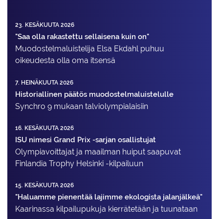
23. KESÄKUUTA 2026
"Saa olla rakastettu sellaisena kuin on"
Muodostelma­luistelija Elsa Ekdahl puhuu
oikeudesta olla oma itsensä
7. HEINÄKUUTA 2026
Historiallinen päätös muodostelmaluistelulle
Synchro 9 mukaan talviolympialaisiin
16. KESÄKUUTA 2026
ISU nimesi Grand Prix -sarjan osallistujat
Olympiavoittajat ja maailman huiput saapuvat
Finlandia Trophy Helsinki -kilpailuun
15. KESÄKUUTA 2026
"Haluamme pienentää lajimme ekologista jalanjälkeä"
Kaarinassa kilpailupukuja kierrätetään ja tuunataan