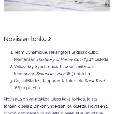
Valley Bay Synchro luisteli junioreiden toisen SM-valintakilpailun
lyhytohjelmakilpailun kolmanneksi pistein 62,12.
Noviisien lohko 2
Team Dynamique, Helsingfors Sridsskoklubb,
teemanaan
The Story of Harley Quin
79,47 pistettä
Valley Bay Synchronics, Espoon Jäätaiturit,
teemanaan
Sinfonian synty
68,31 pistettä
CrystalBlades, Tapparan Taitoluistelu
Rock Tour!
68,10 pistettä
Noviseilla on valintakilpailuissa kaksi lohkoa, joista
tänään kilpaili 2. lohkon yhdeksän joukkuetta. Noviisien 1.
lohkon kymmenen joukkuetta kilpailevat sunnuntaina.