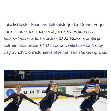
Team Fintastic voitti junioreiden toisen SM-valintakilpailun
lyhytohjelmakilpailun pistein 66,81.
Toiseksi luisteli Kaarinan Taitoluistelijoiden Dream Edges
Junior. Joukkueen herkkä ohjelma
Maan korvessa
kulkevi lapsosen
tie toi pisteet 62,24. Niukalla erolla jäi
kolmanneksi pistein 62,12 Espoon Jäätaitureiden Valley
Bay Synchro onnistuneella ohjelmallaan
The Giving Tree
.