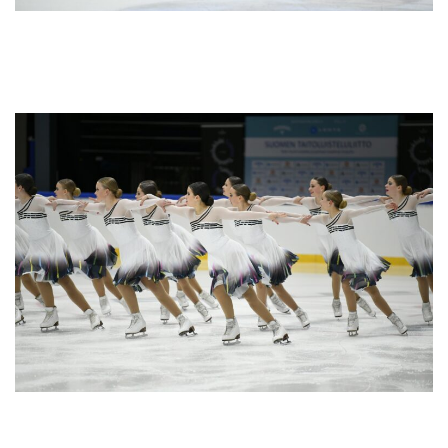
HSK:n Team Dynamiquen vapaaohjelma The Story of Harley Quinn keräsi
79,47 pistettä ja vei SM-noviisien 2. lohkon voiton.
Valley Bay Synchronicsin sijoittui SM-noviisien toisen lohkon toiseksi pistein
68,31 vapaaohjelmallaan Sinfonian synty.