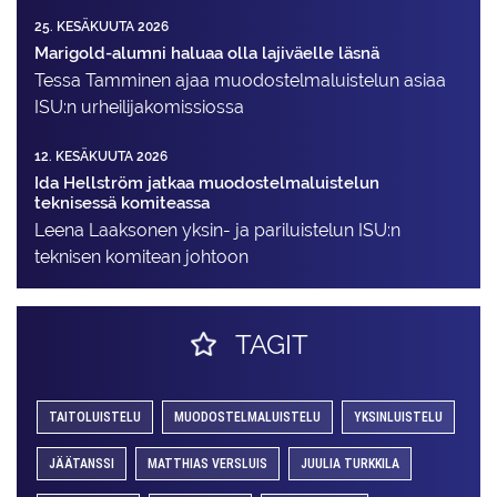
25. KESÄKUUTA 2026
Marigold-alumni haluaa olla lajiväelle läsnä
Tessa Tamminen ajaa muodostelma­luistelun asiaa
ISU:n urheilija­komissiossa
12. KESÄKUUTA 2026
Ida Hellström jatkaa muodostelmaluistelun
teknisessä komiteassa
Leena Laaksonen yksin- ja pariluistelun ISU:n
teknisen komitean johtoon
TAGIT
TAITOLUISTELU
MUODOSTELMALUISTELU
YKSINLUISTELU
JÄÄTANSSI
MATTHIAS VERSLUIS
JUULIA TURKKILA