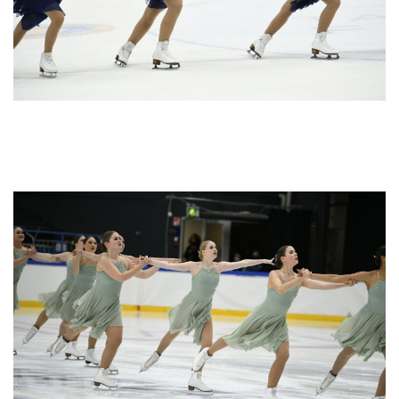
Dream Edges Junior luisteli junioreiden toisen SM-valintakilpailun
lyhytohjelmakilpailun toiseksi pistein 62,24.