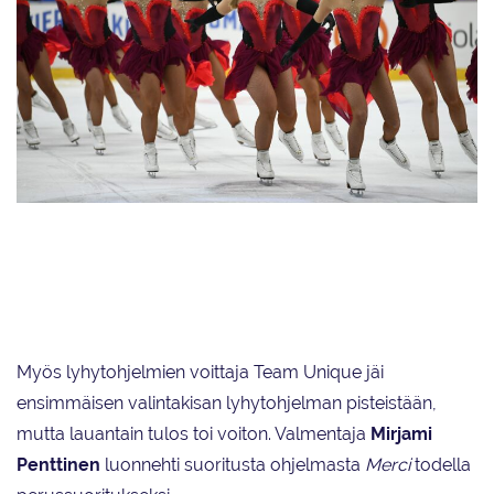
Helsinki Rockettes luisteli senioreiden toisen SM-valintakilpailun
lyhytohjelman toiseksi pistein 73,02. Joukkue jäi Femme Fatale -
ohjelmallaan vain reilun kolmen kymmenyksen päähän kilpailun
voittaneesta Team Uniquesta.
Myös lyhytohjelmien voittaja Team Unique jäi
ensimmäisen valintakisan lyhytohjelman pisteistään,
mutta lauantain tulos toi voiton. Valmentaja
Mirjami
Penttinen
luonnehti suoritusta ohjelmasta
Merci
todella