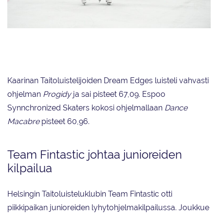
Marigold IceUnityn Nordic Spirit -lyhytohjelma keräsi tänään 71,66, joka
vei joukkueen kolmanneksi toisessa SM-valintakilpailussa.
Kaarinan Taitoluistelijoiden Dream Edges luisteli vahvasti
ohjelman
Progidy
ja sai pisteet 67,09. Espoo
Synnchronized Skaters kokosi ohjelmallaan
Dance
Macabre
pisteet 60,96.
Team Fintastic johtaa junioreiden
kilpailua
Helsingin Taitoluisteluklubin Team Fintastic otti
piikkipaikan junioreiden lyhytohjelmakilpailussa. Joukkue