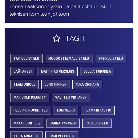
Leena Laaksonen yksin- ja pariluistelun ISU:n
teknisen komitean johtoon
TAGIT
TAITOLUISTELU
MUODOSTELMALUISTELU
YKSINLUISTELU
JÄÄTANSSI
MATTHIAS VERSLUIS
JUULIA TURKKILA
TEAM UNIQUE
JUHO PIRINEN
YUKA ORIHARA
MARIGOLD ICEUNITY
VALTTER VIRTANEN
HELSINKI ROCKETTES
LUMINEERS
TEAM FINTASTIC
MAKAR SUNTSEV
JANNA JYRKINEN
PARILUISTELU
KAISA ARRATEIG
EMMI PELTONEN