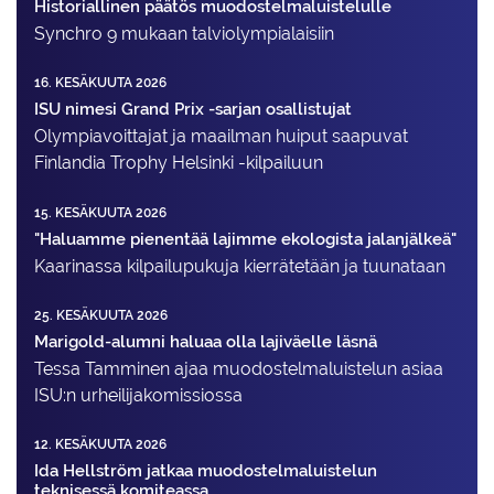
Historiallinen päätös muodostelmaluistelulle
Synchro 9 mukaan talviolympialaisiin
16. KESÄKUUTA 2026
ISU nimesi Grand Prix -sarjan osallistujat
Olympiavoittajat ja maailman huiput saapuvat
Finlandia Trophy Helsinki -kilpailuun
15. KESÄKUUTA 2026
"Haluamme pienentää lajimme ekologista jalanjälkeä"
Kaarinassa kilpailupukuja kierrätetään ja tuunataan
25. KESÄKUUTA 2026
Marigold-alumni haluaa olla lajiväelle läsnä
Tessa Tamminen ajaa muodostelma­luistelun asiaa
ISU:n urheilija­komissiossa
12. KESÄKUUTA 2026
Ida Hellström jatkaa muodostelmaluistelun
teknisessä komiteassa