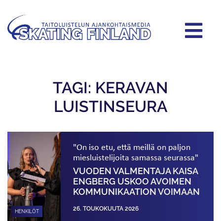
TAGI: KERAVAN
LUISTINSEURA
"On iso etu, että meillä on paljon
miesluistelijoita samassa seurassa"
VUODEN VALMENTAJA KAISA
ENGBERG USKOO AVOIMEN
KOMMUNIKAATION VOIMAAN
26. TOUKOKUUTA 2026
HENKILÖT