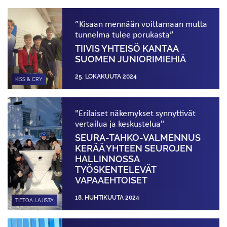
”Kisaan mennään voittamaan mutta
tunnelma tulee porukasta”
TIIVIS YHTEISÖ KANTAA
SUOMEN JUNIORIMIEHIÄ
25. LOKAKUUTA 2024
KISS & CRY
"Erilaiset näkemykset synnyttivät
vertailua ja keskustelua"
SEURA-TAHKO-VALMENNUS
KERÄÄ YHTEEN SEUROJEN
HALLINNOSSA
TYÖSKENTELEVÄT
VAPAAEHTOISET
18. HUHTIKUUTA 2024
TIETOA LAJISTA