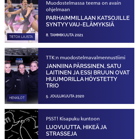
Muodostelmassa teema on avain
ohjelmaan
PARHAIMMILLAAN KATSOJILLE
SYNTYY VAU-ELÄMYKSIÄ
8. TAMMIKUUTA 2021
TIETOA LAJISTA
TTK:n muodostelma­valmennustiimi
JANNIINA PÄRSSINEN, SATU
LAITINEN JA ESSI BRUUN OVAT
HUUMORILLA HÖYSTETTY
TRIO
5. JOULUKUUTA 2020
HENKILÖT
PSST! Kisapuku kuntoon
LUOVUUTTA, HIKEÄ JA
STRASSEJA