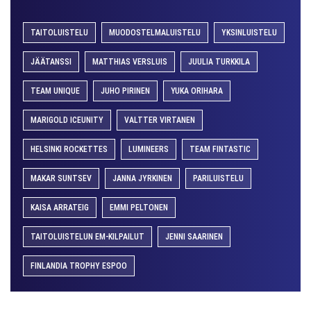
TAITOLUISTELU
MUODOSTELMALUISTELU
YKSINLUISTELU
JÄÄTANSSI
MATTHIAS VERSLUIS
JUULIA TURKKILA
TEAM UNIQUE
JUHO PIRINEN
YUKA ORIHARA
MARIGOLD ICEUNITY
VALTTER VIRTANEN
HELSINKI ROCKETTES
LUMINEERS
TEAM FINTASTIC
MAKAR SUNTSEV
JANNA JYRKINEN
PARILUISTELU
KAISA ARRATEIG
EMMI PELTONEN
TAITOLUISTELUN EM-KILPAILUT
JENNI SAARINEN
FINLANDIA TROPHY ESPOO