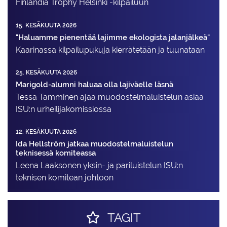
Finlandia Trophy Helsinki -kilpailuun
15. KESÄKUUTA 2026
"Haluamme pienentää lajimme ekologista jalanjälkeä"
Kaarinassa kilpailupukuja kierrätetään ja tuunataan
25. KESÄKUUTA 2026
Marigold-alumni haluaa olla lajiväelle läsnä
Tessa Tamminen ajaa muodostelma­luistelun asiaa
ISU:n urheilija­komissiossa
12. KESÄKUUTA 2026
Ida Hellström jatkaa muodostelmaluistelun
teknisessä komiteassa
Leena Laaksonen yksin- ja pariluistelun ISU:n
teknisen komitean johtoon
TAGIT