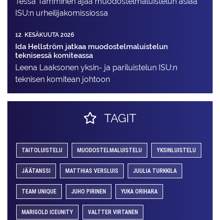
Tessa Tamminen ajaa muodostelma­luistelun asiaa
ISU:n urheilija­komissiossa
12. KESÄKUUTA 2026
Ida Hellström jatkaa muodostelmaluistelun
teknisessä komiteassa
Leena Laaksonen yksin- ja pariluistelun ISU:n
teknisen komitean johtoon
TAGIT
TAITOLUISTELU
MUODOSTELMALUISTELU
YKSINLUISTELU
JÄÄTANSSI
MATTHIAS VERSLUIS
JUULIA TURKKILA
TEAM UNIQUE
JUHO PIRINEN
YUKA ORIHARA
MARIGOLD ICEUNITY
VALTTER VIRTANEN