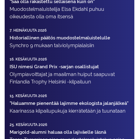
"Saa olla rakastettu sellaisena kuin on"
Muodostelma­luistelija Elsa Ekdahl puhuu
oikeudesta olla oma itsensä
7. HEINÄKUUTA 2026
Historiallinen päätös muodostelmaluistelulle
Synchro 9 mukaan talviolympialaisiin
16. KESÄKUUTA 2026
ISU nimesi Grand Prix -sarjan osallistujat
Olympiavoittajat ja maailman huiput saapuvat
Finlandia Trophy Helsinki -kilpailuun
15. KESÄKUUTA 2026
"Haluamme pienentää lajimme ekologista jalanjälkeä"
Kaarinassa kilpailupukuja kierrätetään ja tuunataan
25. KESÄKUUTA 2026
Marigold-alumni haluaa olla lajiväelle läsnä