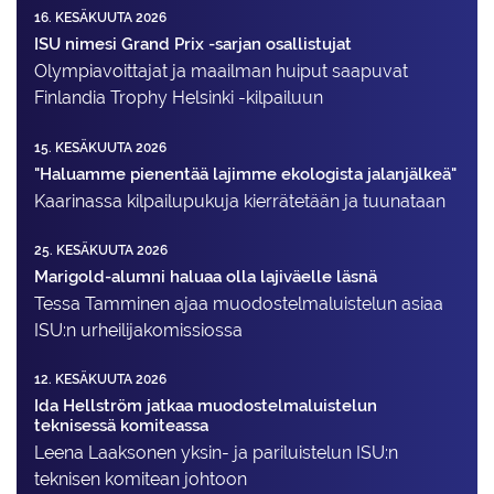
16. KESÄKUUTA 2026
ISU nimesi Grand Prix -sarjan osallistujat
Olympiavoittajat ja maailman huiput saapuvat
Finlandia Trophy Helsinki -kilpailuun
15. KESÄKUUTA 2026
"Haluamme pienentää lajimme ekologista jalanjälkeä"
Kaarinassa kilpailupukuja kierrätetään ja tuunataan
25. KESÄKUUTA 2026
Marigold-alumni haluaa olla lajiväelle läsnä
Tessa Tamminen ajaa muodostelma­luistelun asiaa
ISU:n urheilija­komissiossa
12. KESÄKUUTA 2026
Ida Hellström jatkaa muodostelmaluistelun
teknisessä komiteassa
Leena Laaksonen yksin- ja pariluistelun ISU:n
teknisen komitean johtoon