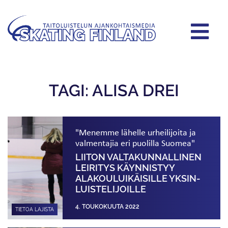
TAGI: ALISA DREI
"Menemme lähelle urheilijoita ja
valmentajia eri puolilla Suomea"
LIITON VALTA­KUNNALLINEN
LEIRITYS KÄYNNISTYY
ALAKOULU­­IKÄISILLE YKSIN­
LUISTELIJOILLE
4. TOUKOKUUTA 2022
TIETOA LAJISTA