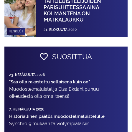
TAITOLUISTELI­JOIDEN
PARISUHTEESSA AINA
KOLMANTENA ON
MATKALAUKKU
21. ELOKUUTA 2020
HENKILÖT
SUOSITTUA
23. KESÄKUUTA 2026
"Saa olla rakastettu sellaisena kuin on"
Muodostelma­luistelija Elsa Ekdahl puhuu
oikeudesta olla oma itsensä
7. HEINÄKUUTA 2026
Historiallinen päätös muodostelmaluistelulle
Synchro 9 mukaan talviolympialaisiin