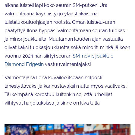
aikana luisteli läpi koko seuran SM-putken. Ura
valmentajana käynnistyi jo yläasteikäisenä
luistelukouluohjaajan roolista. Oman luistelu-uran
päätyttyä Ilona hyppäsi valmentamaan seuran tulokas-
ja minorijoukkueita. Muutaman kauden ajan vastuulla
olivat kaksi tulokasjoukkuetta sekä minorit, minkä jälkeen
vuonna 2024 hän siirtyi seuran
SM-noviisijoukkue
Diamond Edgesin
vastuuvalmentajaksi.
Valmentajana Ilona kuvailee itseään helposti
lähestyttäväksi ja kannustavaksi mutta myös vaativaksi.
Tärkeimpänä korostuu kuitenkin se, että urheilijat
viihtyvät harjoituksissa ja sinne on kiva tulla.