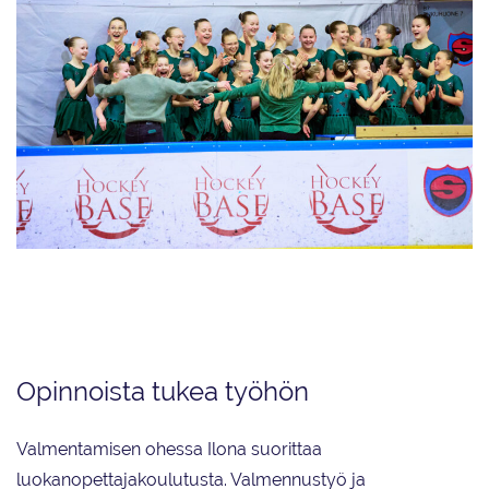
Ilona Mäki iloitsee Kaarinan Taitoluistelijoiden Golden Edges -
minorijoukkueen suoritusta Kansallisten sarjojen loppukilpailuissa
Seinäjoella.
Opinnoista tukea työhön
Valmentamisen ohessa Ilona suorittaa
luokanopettajakoulutusta. Valmennustyö ja