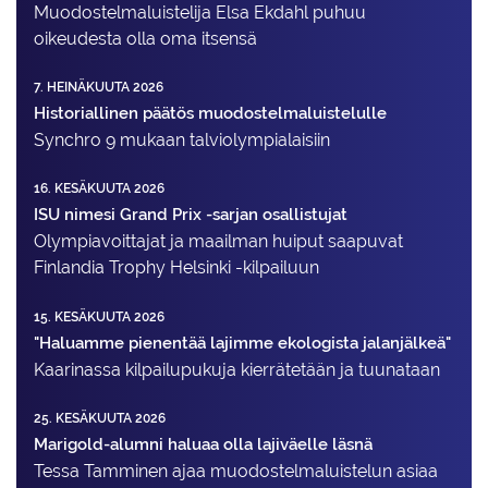
Muodostelma­luistelija Elsa Ekdahl puhuu
oikeudesta olla oma itsensä
7. HEINÄKUUTA 2026
Historiallinen päätös muodostelmaluistelulle
Synchro 9 mukaan talviolympialaisiin
16. KESÄKUUTA 2026
ISU nimesi Grand Prix -sarjan osallistujat
Olympiavoittajat ja maailman huiput saapuvat
Finlandia Trophy Helsinki -kilpailuun
15. KESÄKUUTA 2026
"Haluamme pienentää lajimme ekologista jalanjälkeä"
Kaarinassa kilpailupukuja kierrätetään ja tuunataan
25. KESÄKUUTA 2026
Marigold-alumni haluaa olla lajiväelle läsnä
Tessa Tamminen ajaa muodostelma­luistelun asiaa