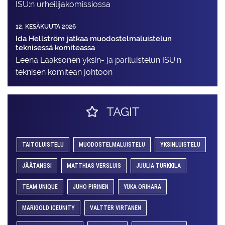
ISU:n urheilija­komissiossa
12. KESÄKUUTA 2026
Ida Hellström jatkaa muodostelmaluistelun
teknisessä komiteassa
Leena Laaksonen yksin- ja pariluistelun ISU:n
teknisen komitean johtoon
TAGIT
TAITOLUISTELU
MUODOSTELMALUISTELU
YKSINLUISTELU
JÄÄTANSSI
MATTHIAS VERSLUIS
JUULIA TURKKILA
TEAM UNIQUE
JUHO PIRINEN
YUKA ORIHARA
MARIGOLD ICEUNITY
VALTTER VIRTANEN