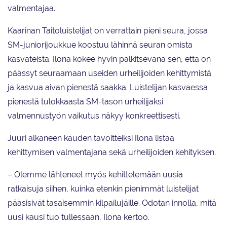
valmentajaa.
Kaarinan Taitoluistelijat on verrattain pieni seura, jossa
SM-juniorijoukkue koostuu lähinnä seuran omista
kasvateista. Ilona kokee hyvin palkitsevana sen, että on
päässyt seuraamaan useiden urheilijoiden kehittymistä
ja kasvua aivan pienestä saakka. Luistelijan kasvaessa
pienestä tulokkaasta SM-tason urheilijaksi
valmennustyön vaikutus näkyy konkreettisesti.
Juuri alkaneen kauden tavoitteiksi Ilona listaa
kehittymisen valmentajana sekä urheilijoiden kehityksen.
– Olemme lähteneet myös kehittelemään uusia
ratkaisuja siihen, kuinka etenkin pienimmät luistelijat
pääsisivät tasaisemmin kilpailujäille. Odotan innolla, mitä
uusi kausi tuo tullessaan, Ilona kertoo.