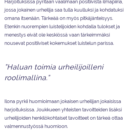
Harjoituksissa pyritään vaalimaan positiivista ilmapiiriä,
jossa jokainen urheilija saa tulla kuulluksi ja kohdatuksi
omana itsenään. Tärkeää on myös pitkäjänteisyys.
Etenkin nuorempien luistelijoiden kohdalla tulokset ja
menestys eivät ole keskiössä vaan tärkeimmäksi
nousevat positiiviset kokemukset luistelun parissa.
”Haluan toimia urheilijoilleni
roolimallina.”
Ilona pyrkii huomioimaan jokaisen urheilijan jokaisissa
harjoituksissa. Joukkueen yhteisten tavoitteiden lisäksi
urheilijoiden henkilökohtaiset tavoitteet
on
tärkeä ottaa
valmennustyössä huomioon.