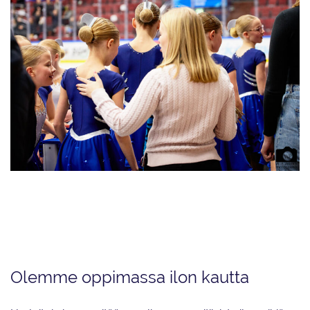
Vuoden kasvattajavalmentaja Ilona Mäki on Kaarinan Taitoluistelijoiden
Diamond Edges joukkueen vastuuvalmentaja sekä Golden Edges joukkueen
vastuuvalmentaja yhdessä Charlotta Demasörin kanssa. Lisäksi hän on
mukana Little Edges- ja Mini Edges j-oukkueiden valmennustiimeissä.
Olemme oppimassa ilon kautta