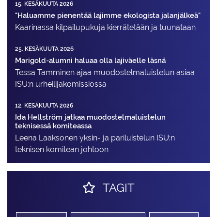
15. KESÄKUUTA 2026
"Haluamme pienentää lajimme ekologista jalanjälkeä"
Kaarinassa kilpailupukuja kierrätetään ja tuunataan
25. KESÄKUUTA 2026
Marigold-alumni haluaa olla lajiväelle läsnä
Tessa Tamminen ajaa muodostelma­luistelun asiaa
ISU:n urheilija­komissiossa
12. KESÄKUUTA 2026
Ida Hellström jatkaa muodostelmaluistelun
teknisessä komiteassa
Leena Laaksonen yksin- ja pariluistelun ISU:n
teknisen komitean johtoon
TAGIT