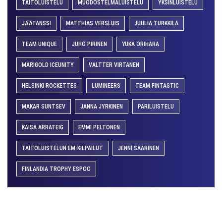
TAITOLUISTELU
MUODOSTELMALUISTELU
YKSINLUISTELU
JÄÄTANSSI
MATTHIAS VERSLUIS
JUULIA TURKKILA
TEAM UNIQUE
JUHO PIRINEN
YUKA ORIHARA
MARIGOLD ICEUNITY
VALTTER VIRTANEN
HELSINKI ROCKETTES
LUMINEERS
TEAM FINTASTIC
MAKAR SUNTSEV
JANNA JYRKINEN
PARILUISTELU
KAISA ARRATEIG
EMMI PELTONEN
TAITOLUISTELUN EM-KILPAILUT
JENNI SAARINEN
FINLANDIA TROPHY ESPOO