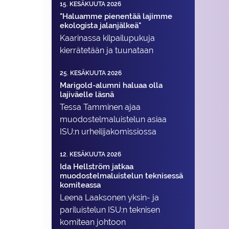
15. KESÄKUUTA 2026
"Haluamme pienentää lajimme
ekologista jalanjälkeä"
Kaarinassa kilpailupukuja
kierrätetään ja tuunataan
25. KESÄKUUTA 2026
Marigold-alumni haluaa olla
lajiväelle läsnä
Tessa Tamminen ajaa
muodostelma­luistelun asiaa
ISU:n urheilija­komissiossa
12. KESÄKUUTA 2026
Ida Hellström jatkaa
muodostelmaluistelun teknisessä
komiteassa
Leena Laaksonen yksin- ja
pariluistelun ISU:n teknisen
komitean johtoon