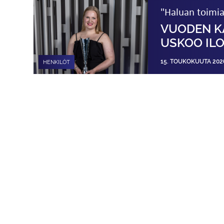
"Haluan toimia
VUODEN K
USKOO ILO
15. TOUKOKUUTA 202
HENKILÖT