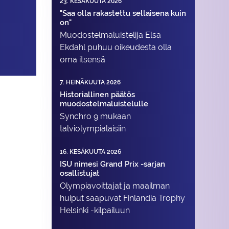
23. KESÄKUUTA 2026
"Saa olla rakastettu sellaisena kuin
on"
Muodostelma­luistelija Elsa
Ekdahl puhuu oikeudesta olla
oma itsensä
7. HEINÄKUUTA 2026
Historiallinen päätös
muodostelmaluistelulle
Synchro 9 mukaan
talviolympialaisiin
16. KESÄKUUTA 2026
ISU nimesi Grand Prix -sarjan
osallistujat
Olympiavoittajat ja maailman
huiput saapuvat Finlandia Trophy
Helsinki -kilpailuun