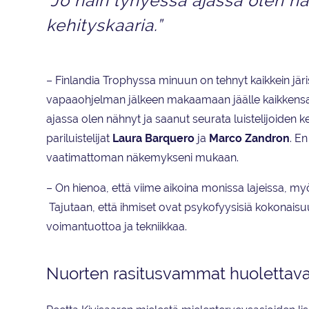
”Jo näin lyhyessä ajassa olen nä
kehityskaaria.”
– Finlandia Trophyssa minuun on tehnyt kaikkein jär
vapaaohjelman jälkeen makaamaan jäälle kaikkensa 
ajassa olen nähnyt ja saanut seurata luistelijoiden k
pariluistelijat
Laura
Barquero
ja
Marco Zandron
. E
vaatimattoman näkemykseni mukaan.
– On hienoa, että viime aikoina monissa lajeissa, myö
Tajutaan, että ihmiset ovat psykofyysisiä kokonaisuuks
voimantuottoa ja tekniikkaa.
Nuorten rasitusvammat huolettava