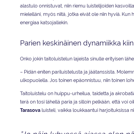
alastulo onnistuvat, niin riemu luistelijoiden kasvoi
mielelläni, myös niitä, jotka eivät ole niin hyviä. Ku
energiaa katsojallekin.
Parien keskinäinen dynamiikka kii
Onko jokin taitoluistelun lajeista sinulle erityisen läh
– Pidän eniten pariluistelusta ja jäätanssista. Mol
ulkopuolella. Jos toinen epäonnistuu, niin toinen l
Taitoluistelu on huippu-urheilua, taidetta ja akrobat
terä on tosi lähellä paria ja silloin pelkään, että vo
Tarasova
luisteli, vaikka loukkaantui harjoituksissa ni