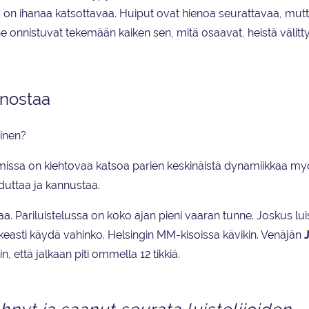
lla on ihanaa katsottavaa. Huiput ovat hienoa seurattavaa, mut
n he onnistuvat tekemään kaiken sen, mitä osaavat, heistä välit
nnostaa
einen?
emmissa on kiehtovaa katsoa parien keskinäistä dynamiikkaa my
ohduttaa ja kannustaa.
iaa. Pariluistelussa on koko ajan pieni vaaran tunne. Joskus lu
i oikeasti käydä vahinko. Helsingin MM-kisoissa kävikin. Venäjän
in, että jalkaan piti ommella 12 tikkiä.