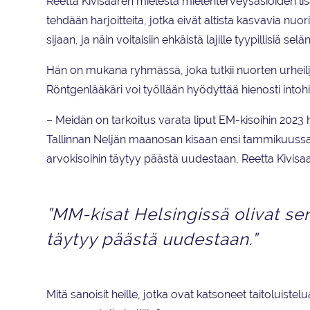
Reetta Kivisaaren mielestä mielenterveysasioiden lis
tehdään harjoitteita, jotka eivät altista kasvavia nu
sijaan, ja näin voitaisiin ehkäistä lajille tyypillisiä s
Hän on mukana ryhmässä, joka tutkii nuorten urheili
Röntgenlääkäri voi työllään hyödyttää hienosti intoh
– Meidän on tarkoitus varata liput EM-kisoihin 2023 h
Tallinnan Neljän maanosan kisaan ensi tammikuussa.
arvokisoihin täytyy päästä uudestaan, Reetta Kivisaa
”MM-kisat Helsingissä olivat se
täytyy päästä uudestaan.”
Mitä sanoisit heille, jotka ovat katsoneet taitoluistel