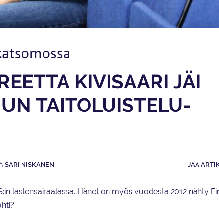
 katsomossa
EETTA KIVISAARI JÄI
UN TAITOLUISTELU­
SARI NISKANEN
JAA ARTI
in lastensairaalassa. Hänet on myös vuodesta 2012 nähty Fi
ähti?