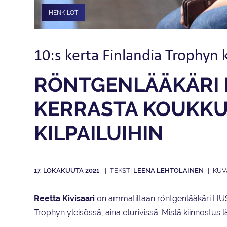
HENKILÖT
10:s kerta Finlandia Trophyn
RÖNTGENLÄÄKÄRI R
KERRASTA KOUKKU
KILPAILUIHIN
17. LOKAKUUTA 2021
LEENA LEHTOLAINEN
Reetta Kivisaari
on ammatiltaan röntgenlääkäri HUS:
Trophyn yleisössä, aina eturivissä. Mistä kiinnostus l