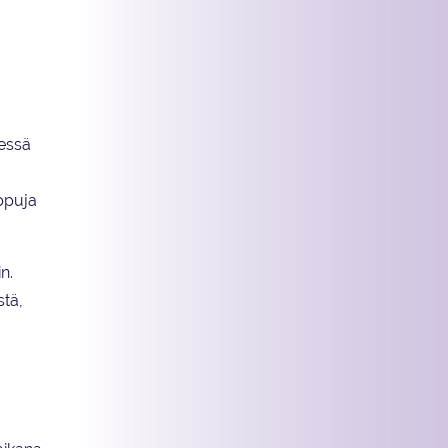
yessä
ippuja
n.
stä,