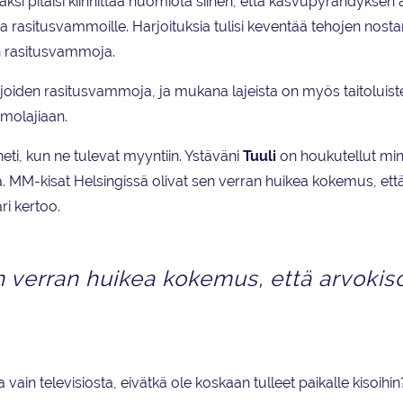
äksi pitäisi kiinnittää huomiota siihen, että kasvupyrähdyksen 
oria rasitusvammoille. Harjoituksia tulisi keventää tehojen nost
elän rasitusvammoja.
joiden rasitusvammoja, ja mukana lajeista on myös taitoluiste
imolajiaan.
eti, kun ne tulevat myyntiin. Ystäväni
Tuuli
on houkutellut mi
 MM-kisat Helsingissä olivat sen verran huikea kokemus, ett
ri kertoo.
n verran huikea kokemus, että arvokiso
ua vain televisiosta, eivätkä ole koskaan tulleet paikalle kisoihi