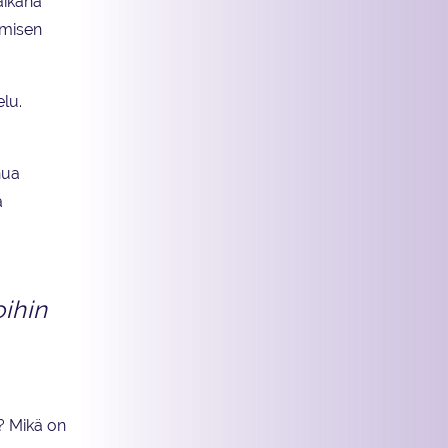
aikana
amisen
lu.
nua
ä
ihin
n? Mikä on