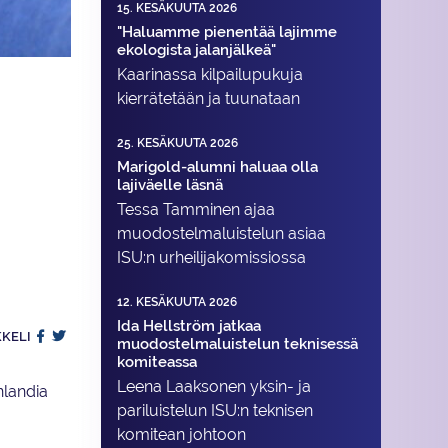
15. KESÄKUUTA 2026
"Haluamme pienentää lajimme
ekologista jalanjälkeä"
Kaarinassa kilpailupukuja
kierrätetään ja tuunataan
25. KESÄKUUTA 2026
Marigold-alumni haluaa olla
lajiväelle läsnä
Tessa Tamminen ajaa
muodostelma­luistelun asiaa
ISU:n urheilija­komissiossa
12. KESÄKUUTA 2026
Ida Hellström jatkaa
KKELI
muodostelmaluistelun teknisessä
komiteassa
Leena Laaksonen yksin- ja
nlandia
pariluistelun ISU:n teknisen
komitean johtoon