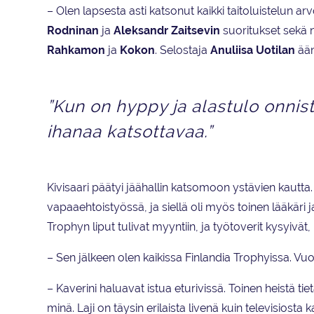
– Olen lapsesta asti katsonut kaikki taitoluistelun ar
Rodninan
ja
Aleksandr
Zaitsevin
suoritukset sekä na
Rahkamon
ja
Kokon
. Selostaja
Anuliisa Uotilan
ään
”Kun on hyppy ja alastulo onnistu
ihanaa katsottavaa.”
Kivisaari päätyi jäähallin katsomoon ystävien kautta.
vapaaehtoistyössä, ja siellä oli myös toinen lääkäri ja
Trophyn liput tulivat myyntiin, ja työtoverit kysyivät
– Sen jälkeen olen kaikissa Finlandia Trophyissa. 
– Kaverini haluavat istua eturivissä. Toinen heistä tie
minä. Laji on täysin erilaista livenä kuin televisio