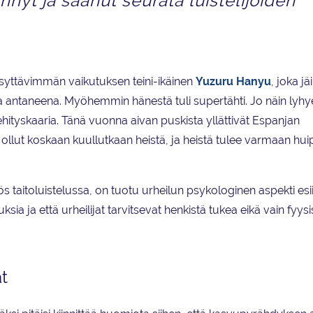
hnyt ja saanut seurata luistelijoiden
isyttävimmän vaikutuksen teini-ikäinen
Yuzuru Hanyu
, joka jäi
antaneena. Myöhemmin hänestä tuli supertähti. Jo näin lyh
ehityskaaria. Tänä vuonna aivan puskista yllättivät Espanjan
n ollut koskaan kuullutkaan heistä, ja heistä tulee varmaan hu
s taitoluistelussa, on tuotu urheilun psykologinen aspekti esii
ia ja että urheilijat tarvitsevat henkistä tukea eikä vain fyysi
t