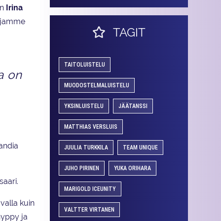
an
Irina
sijamme
TAGIT
TAITOLUISTELU
a on
MUODOSTELMALUISTELU
YKSINLUISTELU
JÄÄTANSSI
MATTHIAS VERSLUIS
landia
JUULIA TURKKILA
TEAM UNIQUE
JUHO PIRINEN
YUKA ORIHARA
aari.
MARIGOLD ICEUNITY
avalla kuin
VALTTER VIRTANEN
hyppy ja