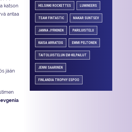
ta katson
HELSINKI ROCKETTES
LUMINEERS
tyvä antaa
TEAM FINTASTIC
MAKAR SUNTSEV
JANNA JYRKINEN
PARILUISTELU
KAISA ARRATEIG
EMMI PELTONEN
TAITOLUISTELUN EM-KILPAILUT
JENNI SAARINEN
ös jään
FINLANDIA TROPHY ESPOO
istimen
Jevgenia