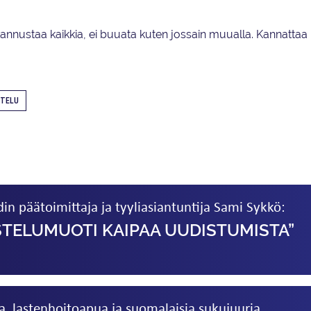
annustaa kaikkia, ei buuata kuten jossain muualla. Kannattaa
STELU
in päätoimittaja ja tyyliasiantuntija Sami Sykkö:
STELU­MUOTI KAIPAA UUDISTUMISTA”
a, lastenhoitoapua ja suomalaisia sukujuuria