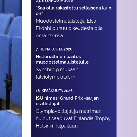
23. KESÄKUUTA 2026
"Saa olla rakastettu sellaisena kuin
on"
Muodostelma­luistelija Elsa
Ekdahl puhuu oikeudesta olla
oma itsensä
7. HEINÄKUUTA 2026
Historiallinen päätös
muodostelmaluistelulle
Synchro 9 mukaan
talviolympialaisiin
16. KESÄKUUTA 2026
ISU nimesi Grand Prix -sarjan
osallistujat
Olympiavoittajat ja maailman
huiput saapuvat Finlandia Trophy
Helsinki -kilpailuun