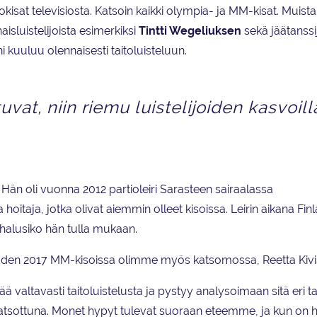
vokisat televisiosta. Katsoin kaikki olympia- ja MM-kisat. Muist
isluistelijoista esimerkiksi
Tintti Wegeliuksen
sekä jäätans
i kuuluu olennaisesti taitoluisteluun.
vat, niin riemu luistelijoiden kasvoill
 Hän oli vuonna 2012 partioleiri Sarasteen sairaalassa
 hoitaja, jotka olivat aiemmin olleet kisoissa. Leirin aikana Fin
, halusiko hän tulla mukaan.
Vuoden 2017 MM-kisoissa olimme myös katsomossa, Reetta Kivis
tää valtavasti taitoluistelusta ja pystyy analysoimaan sitä eri t
sta katsottuna. Monet hypyt tulevat suoraan eteemme, ja kun on 