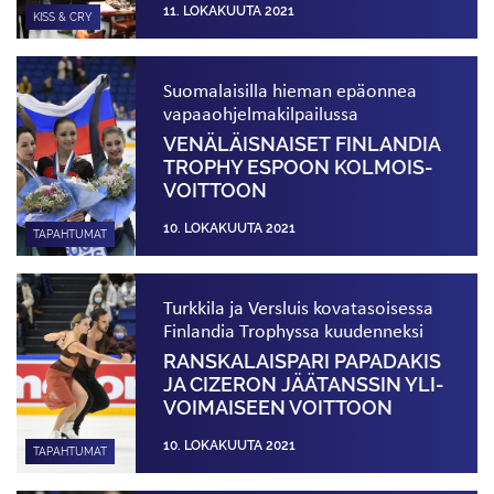
11. LOKAKUUTA 2021
KISS & CRY
Suomalaisilla hieman epäonnea
vapaa­ohjelma­kilpailussa
VENÄLÄIS­NAISET FINLANDIA
TROPHY ESPOON KOLMOIS­
VOITTOON
10. LOKAKUUTA 2021
TAPAHTUMAT
Turkkila ja Versluis kovatasoisessa
Finlandia Trophyssa kuudenneksi
RANSKALAISPARI PAPADAKIS
JA CIZERON JÄÄTANSSIN YLI­
VOIMAISEEN VOITTOON
10. LOKAKUUTA 2021
TAPAHTUMAT