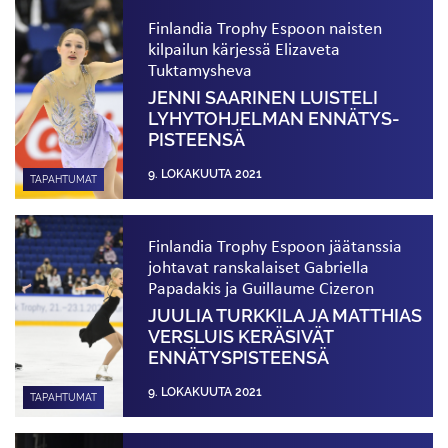
Finlandia Trophy Espoon naisten
kilpailun kärjessä Elizaveta
Tuktamysheva
JENNI SAARINEN LUISTELI
LYHYTOHJELMAN ENNÄTYS­
PISTEENSÄ
9. LOKAKUUTA 2021
TAPAHTUMAT
Finlandia Trophy Espoon jäätanssia
johtavat ranskalaiset Gabriella
Papadakis ja Guillaume Cizeron
JUULIA TURKKILA JA MATTHIAS
VERSLUIS KERÄSIVÄT
ENNÄTYS­PISTEENSÄ
9. LOKAKUUTA 2021
TAPAHTUMAT