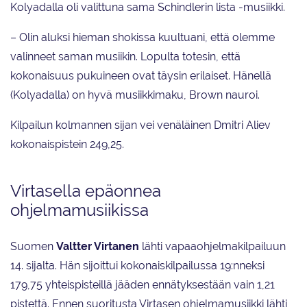
Kolyadalla oli valittuna sama Schindlerin lista -musiikki.
– Olin aluksi hieman shokissa kuultuani, että olemme
valinneet saman musiikin. Lopulta totesin, että
kokonaisuus pukuineen ovat täysin erilaiset. Hänellä
(Kolyadalla) on hyvä musiikkimaku, Brown nauroi.
Kilpailun kolmannen sijan vei venäläinen Dmitri Aliev
kokonaispistein 249,25.
Virtasella epäonnea
ohjelmamusiikissa
Suomen
Valtter Virtanen
lähti vapaaohjelmakilpailuun
14. sijalta. Hän sijoittui kokonaiskilpailussa 19:nneksi
179,75 yhteispisteillä jääden ennätyksestään vain 1,21
pistettä. Ennen suoritusta Virtasen ohjelmamusiikki lähti