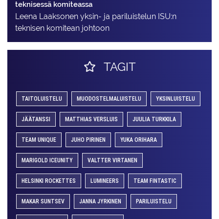
teknisessä komiteassa
Leena Laaksonen yksin- ja pariluistelun ISU:n
teknisen komitean johtoon
TAGIT
TAITOLUISTELU
MUODOSTELMALUISTELU
YKSINLUISTELU
JÄÄTANSSI
MATTHIAS VERSLUIS
JUULIA TURKKILA
TEAM UNIQUE
JUHO PIRINEN
YUKA ORIHARA
MARIGOLD ICEUNITY
VALTTER VIRTANEN
HELSINKI ROCKETTES
LUMINEERS
TEAM FINTASTIC
MAKAR SUNTSEV
JANNA JYRKINEN
PARILUISTELU