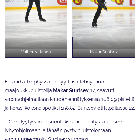
Valtter Virtanen
Makar Suntsev
Finlandia Trophyssa debyyttinsä tehnyt nuori
maajoukkueluistelija
Makar Suntsev
,17, saavutti
vapaaohjelmallaan kauden ennätyksensä 108,09 pistettä
ja keräsi kokonaispotiksi 158,82. Suntsev oli kilpailussa 22.
– Olen tyytyväinen suoritukseeni. Jännitys jäi eiliseen
lyhytohjelmaan ja tänään pystyin luistelemaan
vapautuneemmin, Suntsev summasi.