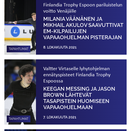
Finlandia Trophy Espoon pariluistelun
voitto Venäjälle
MILANIA VÄÄNÄNEN JA
MIKHAIL AKULOV SAAVUTTIVAT
EM-KILPAILUJEN
VAPAAOHJELMAN PISTERAJAN
8. LOKAKUUTA 2021
TAPAHTUMAT
Valtter Virtaselle lyhytohjelman
ennätyspisteet Finlandia Trophy
Espoossa
KEEGAN MESSING JA JASON
BROWN LÄHTEVÄT
TASAPISTEIN HUOMISEEN
VAPAAOHJELMAAN
7. LOKAKUUTA 2021
TAPAHTUMAT