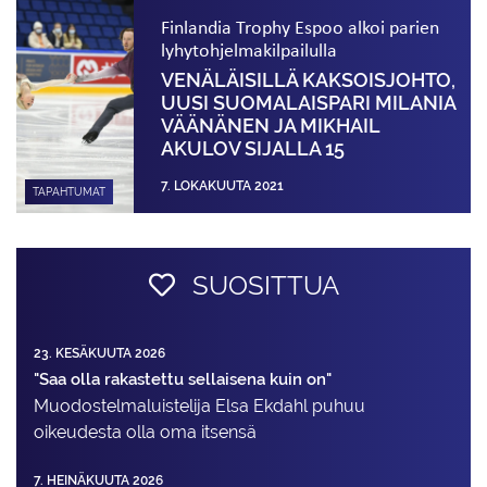
Finlandia Trophy Espoo alkoi parien
lyhytohjelma­kilpailulla
VENÄLÄISILLÄ KAKSOISJOHTO,
UUSI SUOMALAISPARI MILANIA
VÄÄNÄNEN JA MIKHAIL
AKULOV SIJALLA 15
7. LOKAKUUTA 2021
TAPAHTUMAT
SUOSITTUA
23. KESÄKUUTA 2026
"Saa olla rakastettu sellaisena kuin on"
Muodostelma­luistelija Elsa Ekdahl puhuu
oikeudesta olla oma itsensä
7. HEINÄKUUTA 2026