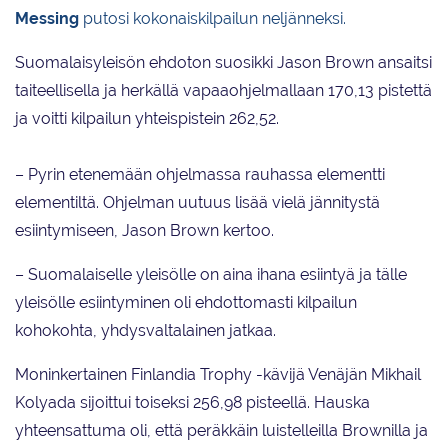
Messing
putosi kokonaiskilpailun neljänneksi.
Suomalaisyleisön ehdoton suosikki Jason Brown ansaitsi
taiteellisella ja herkällä vapaaohjelmallaan 170,13 pistettä
ja voitti kilpailun yhteispistein 262,52.
– Pyrin etenemään ohjelmassa rauhassa elementti
elementiltä. Ohjelman uutuus lisää vielä jännitystä
esiintymiseen, Jason Brown kertoo.
– Suomalaiselle yleisölle on aina ihana esiintyä ja tälle
yleisölle esiintyminen oli ehdottomasti kilpailun
kohokohta, yhdysvaltalainen jatkaa.
Moninkertainen Finlandia Trophy -kävijä Venäjän Mikhail
Kolyada sijoittui toiseksi 256,98 pisteellä. Hauska
yhteensattuma oli, että peräkkäin luistelleilla Brownilla ja