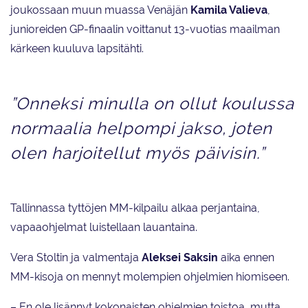
joukossaan muun muassa Venäjän
Kamila Valieva
,
junioreiden GP-finaalin voittanut 13-vuotias maailman
kärkeen kuuluva lapsitähti.
”Onneksi minulla on ollut koulussa
normaalia helpompi jakso, joten
olen harjoitellut myös päivisin.”
Tallinnassa tyttöjen MM-kilpailu alkaa perjantaina,
vapaaohjelmat luistellaan lauantaina.
Vera Stoltin ja valmentaja
Aleksei Saksin
aika ennen
MM-kisoja on mennyt molempien ohjelmien hiomiseen.
– En ole lisännyt kokonaisten ohjelmien toistoa, mutta