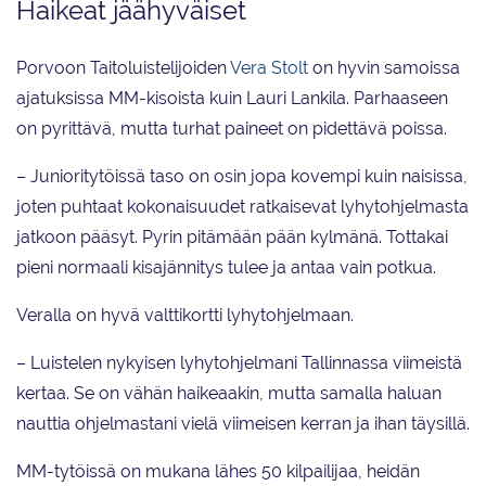
Haikeat jäähyväiset
Porvoon Taitoluistelijoiden
Vera Stolt
on hyvin samoissa
ajatuksissa MM-kisoista kuin Lauri Lankila. Parhaaseen
on pyrittävä, mutta turhat paineet on pidettävä poissa.
– Junioritytöissä taso on osin jopa kovempi kuin naisissa,
joten puhtaat kokonaisuudet ratkaisevat lyhytohjelmasta
jatkoon pääsyt. Pyrin pitämään pään kylmänä. Tottakai
pieni normaali kisajännitys tulee ja antaa vain potkua.
Veralla on hyvä valttikortti lyhytohjelmaan.
– Luistelen nykyisen lyhytohjelmani Tallinnassa viimeistä
kertaa. Se on vähän haikeaakin, mutta samalla haluan
nauttia ohjelmastani vielä viimeisen kerran ja ihan täysillä.
MM-tytöissä on mukana lähes 50 kilpailijaa, heidän