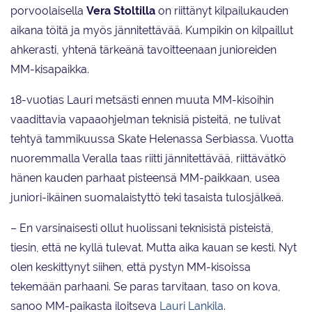
porvoolaisella
Vera Stoltilla
on riittänyt kilpailukauden
aikana töitä ja myös jännitettävää. Kumpikin on kilpaillut
ahkerasti, yhtenä tärkeänä tavoitteenaan junioreiden
MM-kisapaikka.
18-vuotias Lauri metsästi ennen muuta MM-kisoihin
vaadittavia vapaaohjelman teknisiä pisteitä, ne tulivat
tehtyä tammikuussa Skate Helenassa Serbiassa. Vuotta
nuoremmalla Veralla taas riitti jännitettävää, riittävätkö
hänen kauden parhaat pisteensä MM-paikkaan, usea
juniori-ikäinen suomalaistyttö teki tasaista tulosjälkeä.
– En varsinaisesti ollut huolissani teknisistä pisteistä,
tiesin, että ne kyllä tulevat. Mutta aika kauan se kesti. Nyt
olen keskittynyt siihen, että pystyn MM-kisoissa
tekemään parhaani. Se paras tarvitaan, taso on kova,
sanoo MM-paikasta iloitseva
Lauri Lankila
.