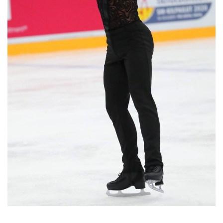
Lauri Lankila saavutti ensimmäisen juniorisarjan PM-mitalin, pronssin