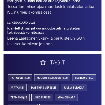
Marigold-alumni haluaa olla lajiväelle läsnä
Tessa Tamminen ajaa muodostelma­luistelun asiaa
ISU:n urheilija­komissiossa
12. KESÄKUUTA 2026
Ida Hellström jatkaa muodostelmaluistelun
teknisessä komiteassa
Leena Laaksonen yksin- ja pariluistelun ISU:n
teknisen komitean johtoon
TAGIT
TAITOLUISTELU
MUODOSTELMALUISTELU
YKSINLUISTELU
JÄÄTANSSI
MATTHIAS VERSLUIS
JUULIA TURKKILA
TEAM UNIQUE
JUHO PIRINEN
YUKA ORIHARA