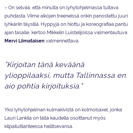
helmikuussa Norjassa.
– On selvää, että minulta on lyhytohjelmassa tultava
puhdasta. Viime aikojen treeneissä onkin panostettu juuri
lyhkäriin täysillä. Hyppyjä on hiottu ja koreografiaa pantu
ajan tasalle, kertoo Mikkelin Luistelijoissa valmentautuva
Mervi Liimataisen
valmennettava.
”Kirjoitan tänä keväänä
ylioppilaaksi, mutta Tallinnassa en
aio pohtia kirjoituksia.”
Yksi lyhytohjelman kulmakivistä on kolmoisaxel, jonka
Lauri Lankila on tällä kaudella osoittanut myös
kilpailutilanteessa hallitsevansa.