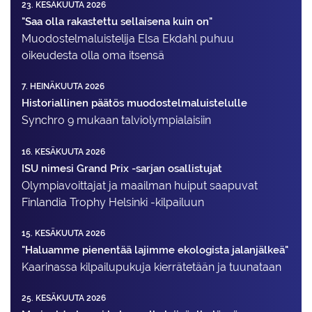
23. KESÄKUUTA 2026
"Saa olla rakastettu sellaisena kuin on"
Muodostelma­luistelija Elsa Ekdahl puhuu
oikeudesta olla oma itsensä
7. HEINÄKUUTA 2026
Historiallinen päätös muodostelmaluistelulle
Synchro 9 mukaan talviolympialaisiin
16. KESÄKUUTA 2026
ISU nimesi Grand Prix -sarjan osallistujat
Olympiavoittajat ja maailman huiput saapuvat
Finlandia Trophy Helsinki -kilpailuun
15. KESÄKUUTA 2026
"Haluamme pienentää lajimme ekologista jalanjälkeä"
Kaarinassa kilpailupukuja kierrätetään ja tuunataan
25. KESÄKUUTA 2026