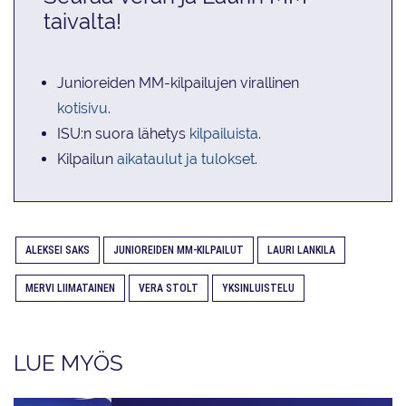
taivalta!
Junioreiden MM-kilpailujen virallinen
kotisivu
.
ISU:n suora lähetys
kilpailuista
.
Kilpailun
aikataulut ja tulokset
.
ALEKSEI SAKS
JUNIOREIDEN MM-KILPAILUT
LAURI LANKILA
MERVI LIIMATAINEN
VERA STOLT
YKSINLUISTELU
LUE MYÖS