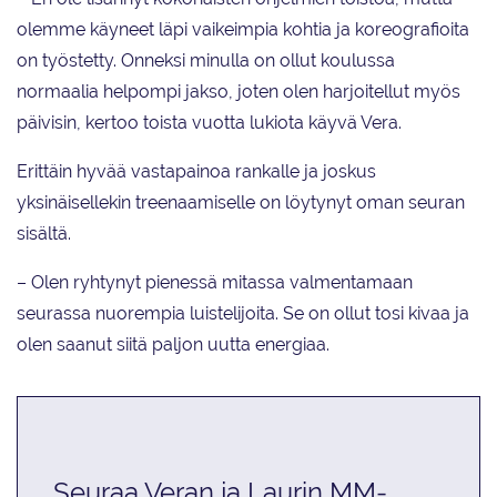
olemme käyneet läpi vaikeimpia kohtia ja koreografioita
on työstetty. Onneksi minulla on ollut koulussa
normaalia helpompi jakso, joten olen harjoitellut myös
päivisin, kertoo toista vuotta lukiota käyvä Vera.
Erittäin hyvää vastapainoa rankalle ja joskus
yksinäisellekin treenaamiselle on löytynyt oman seuran
sisältä.
– Olen ryhtynyt pienessä mitassa valmentamaan
seurassa nuorempia luistelijoita. Se on ollut tosi kivaa ja
olen saanut siitä paljon uutta energiaa.
Seuraa Veran ja Laurin MM-