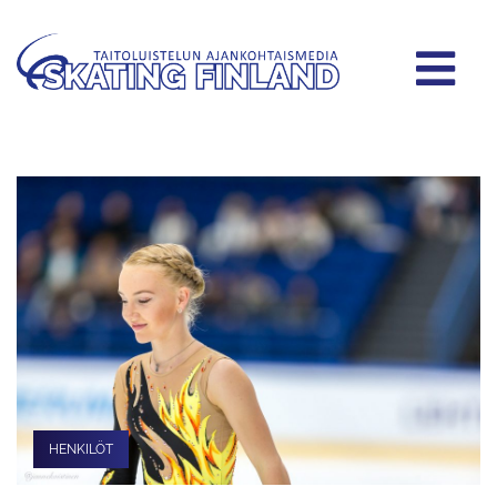
HENKILÖT