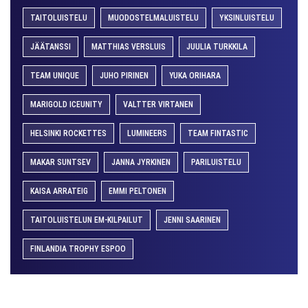
TAITOLUISTELU
MUODOSTELMALUISTELU
YKSINLUISTELU
JÄÄTANSSI
MATTHIAS VERSLUIS
JUULIA TURKKILA
TEAM UNIQUE
JUHO PIRINEN
YUKA ORIHARA
MARIGOLD ICEUNITY
VALTTER VIRTANEN
HELSINKI ROCKETTES
LUMINEERS
TEAM FINTASTIC
MAKAR SUNTSEV
JANNA JYRKINEN
PARILUISTELU
KAISA ARRATEIG
EMMI PELTONEN
TAITOLUISTELUN EM-KILPAILUT
JENNI SAARINEN
FINLANDIA TROPHY ESPOO