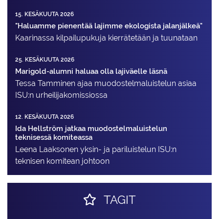
15. KESÄKUUTA 2026
"Haluamme pienentää lajimme ekologista jalanjälkeä"
Kaarinassa kilpailupukuja kierrätetään ja tuunataan
25. KESÄKUUTA 2026
Marigold-alumni haluaa olla lajiväelle läsnä
Tessa Tamminen ajaa muodostelma­luistelun asiaa
ISU:n urheilija­komissiossa
12. KESÄKUUTA 2026
Ida Hellström jatkaa muodostelmaluistelun
teknisessä komiteassa
Leena Laaksonen yksin- ja pariluistelun ISU:n
teknisen komitean johtoon
TAGIT