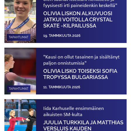
fyysisesti irti paineidenkin keskellä"
OLIVIA LISKON ALKUVUOSI
JATKUI VOITOLLA CRYSTAL
SKATE -KILPAILUSSA
19. TAMMIKUUTA 2026
TAPAHTUMAT
"Kausi on ollut tasainen ja sisältänyt
paljon onnistumisia"
OLIVIA LISKO TOISEKSI SOFIA
TROPYSSA BULGARIASSA
11. TAMMIKUUTA 2026
TAPAHTUMAT
Iida Karhuselle ensimmäinen
aikuisten SM-kulta
JUULIA TURKKILA JA MATTHIAS
VERSLUIS KAUDEN