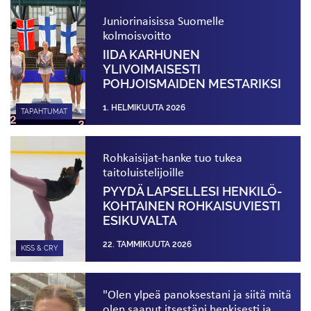
Juniorinaisissa Suomelle
kolmoisvoitto
IIDA KARHUNEN
YLIVOIMAISESTI
POHJOISMAIDEN MESTARIKSI
1. HELMIKUUTA 2026
TAPAHTUMAT
Rohkaisijat-hanke tuo tukea
taitoluistelijoille
PYYDÄ LAPSELLESI HENKILÖ­
KOHTAINEN ROHKAISUVIESTI
ESIKUVALTA
22. TAMMIKUUTA 2026
KISS & CRY
"Olen ylpeä panoksestani ja siitä mitä
olen saanut itsestäni henkisesti ja