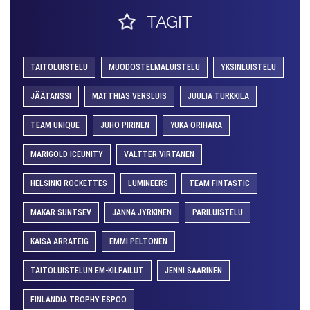
TAGIT
TAITOLUISTELU
MUODOSTELMALUISTELU
YKSINLUISTELU
JÄÄTANSSI
MATTHIAS VERSLUIS
JUULIA TURKKILA
TEAM UNIQUE
JUHO PIRINEN
YUKA ORIHARA
MARIGOLD ICEUNITY
VALTTER VIRTANEN
HELSINKI ROCKETTES
LUMINEERS
TEAM FINTASTIC
MAKAR SUNTSEV
JANNA JYRKINEN
PARILUISTELU
KAISA ARRATEIG
EMMI PELTONEN
TAITOLUISTELUN EM-KILPAILUT
JENNI SAARINEN
FINLANDIA TROPHY ESPOO