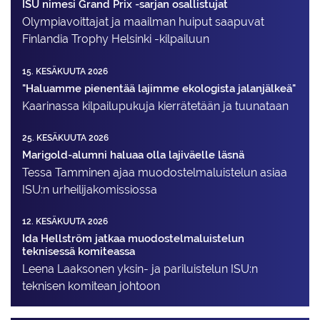
ISU nimesi Grand Prix -sarjan osallistujat
Olympiavoittajat ja maailman huiput saapuvat
Finlandia Trophy Helsinki -kilpailuun
15. KESÄKUUTA 2026
"Haluamme pienentää lajimme ekologista jalanjälkeä"
Kaarinassa kilpailupukuja kierrätetään ja tuunataan
25. KESÄKUUTA 2026
Marigold-alumni haluaa olla lajiväelle läsnä
Tessa Tamminen ajaa muodostelma­luistelun asiaa
ISU:n urheilija­komissiossa
12. KESÄKUUTA 2026
Ida Hellström jatkaa muodostelmaluistelun
teknisessä komiteassa
Leena Laaksonen yksin- ja pariluistelun ISU:n
teknisen komitean johtoon