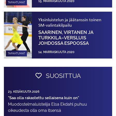
15. MARRASKUUTA 2020
TAPAHTUMAT
Yksinluistelun ja jäätanssin toinen
SM-valintakilpailu
SAARINEN, VIRTANEN JA
TURKKILA–VERSLUIS
JOHDOSSA ESPOOSSA
14. MARRASKUUTA 2020
TAPAHTUMAT
SUOSITTUA
23. KESÄKUUTA 2026
"Saa olla rakastettu sellaisena kuin on"
Muodostelma­luistelija Elsa Ekdahl puhuu
oikeudesta olla oma itsensä