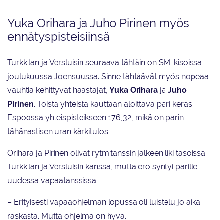
Yuka Orihara ja Juho Pirinen myös
ennätyspisteisiinsä
Turkkilan ja Versluisin seuraava tähtäin on SM-kisoissa
joulukuussa Joensuussa. Sinne tähtäävät myös nopeaa
vauhtia kehittyvät haastajat,
Yuka Orihara
ja
Juho
Pirinen
. Toista yhteistä kauttaan aloittava pari keräsi
Espoossa yhteispisteikseen 176,32, mikä on parin
tähänastisen uran kärkitulos.
Orihara ja Pirinen olivat rytmitanssin jälkeen liki tasoissa
Turkkilan ja Versluisin kanssa, mutta ero syntyi parille
uudessa vapaatanssissa.
– Erityisesti vapaaohjelman lopussa oli luistelu jo aika
raskasta. Mutta ohjelma on hyvä.