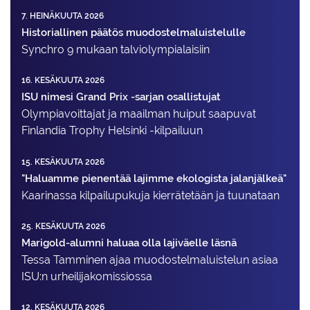
7. HEINÄKUUTA 2026
Historiallinen päätös muodostelmaluistelulle
Synchro 9 mukaan talviolympialaisiin
16. KESÄKUUTA 2026
ISU nimesi Grand Prix -sarjan osallistujat
Olympiavoittajat ja maailman huiput saapuvat
Finlandia Trophy Helsinki -kilpailuun
15. KESÄKUUTA 2026
"Haluamme pienentää lajimme ekologista jalanjälkeä"
Kaarinassa kilpailupukuja kierrätetään ja tuunataan
25. KESÄKUUTA 2026
Marigold-alumni haluaa olla lajiväelle läsnä
Tessa Tamminen ajaa muodostelma­luistelun asiaa
ISU:n urheilija­komissiossa
12. KESÄKUUTA 2026