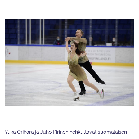
Yuka Orihara ja Juho Pirinen luistelivat upeasti omat ennätyspisteensä.
Yuka Orihara ja Juho Pirinen hehkuttavat suomalaisen