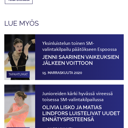
LUE MYÖS
Yksinluistelun toinen SM-
valintakilpailu päätökseen Espoossa
JENNI SAARINEN VAIKEUKSIEN
JÄLKEEN VOITTOON
15. MARRASKUUTA 2020
TAPAHTUMAT
Junioreiden kärki hyvässä vireessä
toisessa SM-valintakilpailussa
OLIVIA LISKO JA MATIAS
LINDFORS LUISTELIVAT UUDET
ENNÄTYS­PISTEENSÄ