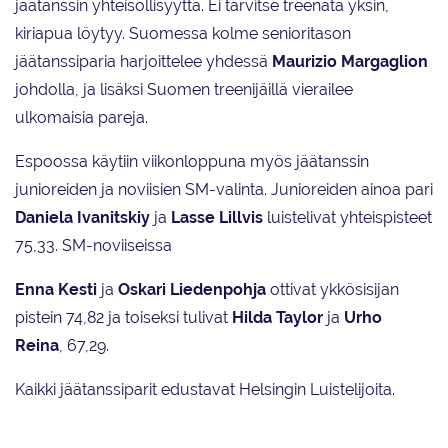
jäätanssin yhteisöllisyyttä. Ei tarvitse treenata yksin,
kiriapua löytyy. Suomessa kolme senioritason
jäätanssiparia harjoittelee yhdessä
Maurizio Margaglion
johdolla, ja lisäksi Suomen treenijäillä vierailee
ulkomaisia pareja.
Espoossa käytiin viikonloppuna myös jäätanssin
junioreiden ja noviisien SM-valinta. Junioreiden ainoa pari
Daniela Ivanitskiy
ja
Lasse Lillvis
luistelivat yhteispisteet
75,33. SM-noviiseissa
Enna Kesti
ja
Oskari Liedenpohja
ottivat ykkösisijan
pistein 74,82 ja toiseksi tulivat
Hilda Taylor
ja
Urho
Reina
, 67,29.
Kaikki jäätanssiparit edustavat Helsingin Luistelijoita.