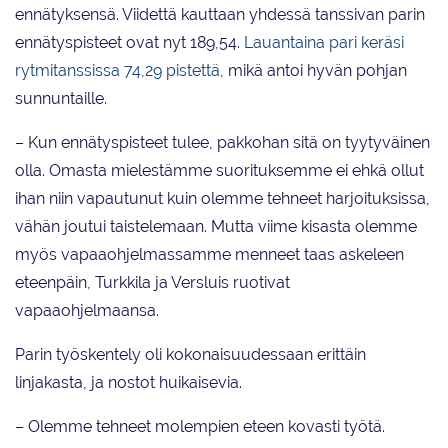
ennätyksensä. Viidettä kauttaan yhdessä tanssivan parin
ennätyspisteet ovat nyt 189,54.
Lauantaina pari keräsi
rytmitanssissa 74,29 pistettä
, mikä antoi hyvän pohjan
sunnuntaille.
– Kun ennätyspisteet tulee, pakkohan sitä on tyytyväinen
olla. Omasta mielestämme suorituksemme ei ehkä ollut
ihan niin vapautunut kuin olemme tehneet harjoituksissa,
vähän joutui taistelemaan. Mutta viime kisasta olemme
myös vapaaohjelmassamme menneet taas askeleen
eteenpäin, Turkkila ja Versluis ruotivat
vapaaohjelmaansa.
Parin työskentely oli kokonaisuudessaan erittäin
linjakasta, ja nostot huikaisevia.
– Olemme tehneet molempien eteen kovasti työtä.