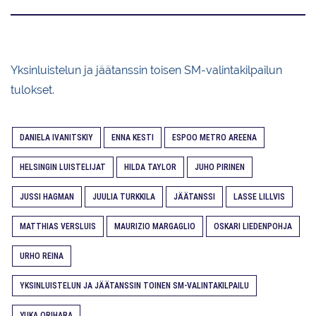
Yksinluistelun ja jäätanssin toisen SM-valintakilpailun
tulokset.
DANIELA IVANITSKIY
ENNA KESTI
ESPOO METRO AREENA
HELSINGIN LUISTELIJAT
HILDA TAYLOR
JUHO PIRINEN
JUSSI HAGMAN
JUULIA TURKKILA
JÄÄTANSSI
LASSE LILLVIS
MATTHIAS VERSLUIS
MAURIZIO MARGAGLIO
OSKARI LIEDENPOHJA
URHO REINA
YKSINLUISTELUN JA JÄÄTANSSIN TOINEN SM-VALINTAKILPAILU
YUKA ORIHARA