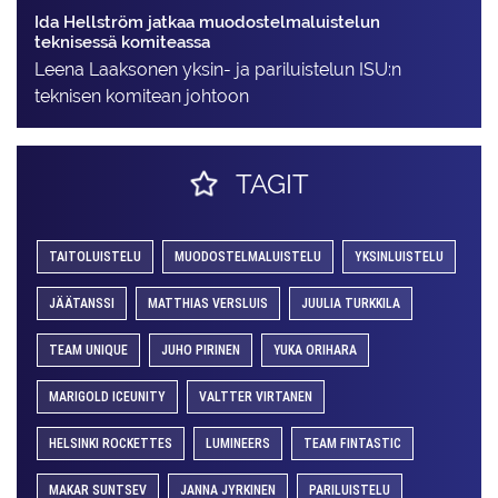
Ida Hellström jatkaa muodostelmaluistelun
teknisessä komiteassa
Leena Laaksonen yksin- ja pariluistelun ISU:n
teknisen komitean johtoon
TAGIT
TAITOLUISTELU
MUODOSTELMALUISTELU
YKSINLUISTELU
JÄÄTANSSI
MATTHIAS VERSLUIS
JUULIA TURKKILA
TEAM UNIQUE
JUHO PIRINEN
YUKA ORIHARA
MARIGOLD ICEUNITY
VALTTER VIRTANEN
HELSINKI ROCKETTES
LUMINEERS
TEAM FINTASTIC
MAKAR SUNTSEV
JANNA JYRKINEN
PARILUISTELU