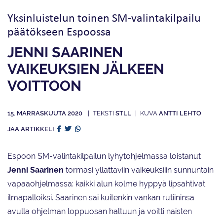
Yksinluistelun toinen SM-valintakilpailu
päätökseen Espoossa
JENNI SAARINEN
VAIKEUKSIEN JÄLKEEN
VOITTOON
15. MARRASKUUTA 2020
STLL
ANTTI LEHTO
JAA ARTIKKELI
Espoon SM-valintakilpailun lyhytohjelmassa loistanut
Jenni Saarinen
törmäsi yllättäviin vaikeuksiiin sunnuntain
vapaaohjelmassa: kaikki alun kolme hyppyä lipsahtivat
ilmapalloiksi. Saarinen sai kuitenkin vankan rutiininsa
avulla ohjelman loppuosan haltuun ja voitti naisten