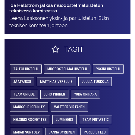
Ida Hellström jatkaa muodostelmaluistelun
teknisessä komiteassa
Leena Laaksonen yksin- ja pariluistelun ISU:n
teknisen komitean johtoon
TAGIT
TAITOLUISTELU
MUODOSTELMALUISTELU
YKSINLUISTELU
JÄÄTANSSI
MATTHIAS VERSLUIS
JUULIA TURKKILA
TEAM UNIQUE
JUHO PIRINEN
YUKA ORIHARA
MARIGOLD ICEUNITY
VALTTER VIRTANEN
HELSINKI ROCKETTES
LUMINEERS
TEAM FINTASTIC
MAKAR SUNTSEV
JANNA JYRKINEN
PARILUISTELU