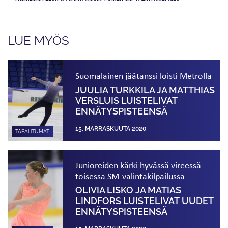
LUE MYÖS
Suomalainen jäätanssi loisti Metrolla
JUULIA TURKKILA JA MATTHIAS
VERSLUIS LUISTELIVAT
ENNÄTYS­PISTEENSÄ
15. MARRASKUUTA 2020
TAPAHTUMAT
Junioreiden kärki hyvässä vireessä
toisessa SM-valintakilpailussa
OLIVIA LISKO JA MATIAS
LINDFORS LUISTELIVAT UUDET
ENNÄTYS­PISTEENSÄ