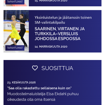
15. MARRASKUUTA 2020
TAPAHTUMAT
Yksinluistelun ja jäätanssin toinen
SM-valintakilpailu
SAARINEN, VIRTANEN JA
TURKKILA–VERSLUIS
JOHDOSSA ESPOOSSA
14. MARRASKUUTA 2020
TAPAHTUMAT
SUOSITTUA
23. KESÄKUUTA 2026
"Saa olla rakastettu sellaisena kuin on"
Muodostelma­luistelija Elsa Ekdahl puhuu
oikeudesta olla oma itsensä