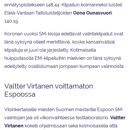
ennätyspisteikseen 148,44. Kilpailun kolmanneksi luisteli
Etelä-Vantaan Taitoluistelijoiden
Oona Ounasvuori
,
140,19.
Koronan vuoksi SM-kisoja edeltävät valintakilpailut ovat
tänä syksynä olleet merkittäviä, koska kansainvälisiä
kilpailuja ei juuri ole järjestetty. Kotimaisella
huipputasolla EM-kilpailuihin mielivien on tänä syksynä
edellytetty osallistumaan jompaan kumpaan valinnoista.
Valtter Virtanen voittamaton
Espoossa
Viisinkertaiselle miesten Suomen mestarille Espoon SM-
valintojen jää oli viikonvaihteessa testilaboratorio.
Valtter
Virtanen
kokeili ohjelmissaan sekä kolmoisaxelia että