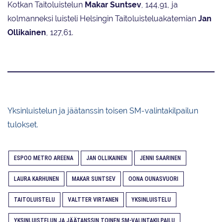
Kotkan Taitoluistelun
Makar Suntsev
, 144,91, ja
kolmanneksi luisteli Helsingin Taitoluisteluakatemian
Jan
Ollikainen
, 127,61.
Yksinluistelun ja jäätanssin toisen SM-valintakilpailun
tulokset.
ESPOO METRO AREENA
JAN OLLIKAINEN
JENNI SAARINEN
LAURA KARHUNEN
MAKAR SUNTSEV
OONA OUNASVUORI
TAITOLUISTELU
VALTTER VIRTANEN
YKSINLUISTELU
YKSINLUISTELUN JA JÄÄTANSSIN TOINEN SM-VALINTAKILPAILU