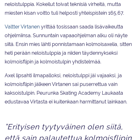
neloistulppia. Kokeilut toivat teknisiä virheitä, mutta
miesten kisan voitto tuli helposti yhteispistein 165,67.
Valtter Virtanen
yrittää tosissaan saada lisävaikeutta
ohjelmiinsa. Sunnuntain vapaaohjelman alku oli näyte
siitä. Ensin mies lähti ponnistamaan kolmoisaxelia, sitten
heti perään neloistulppia ja niiden täydennykseksi
kolmoisflipin ja kolmoistulpin yhdistelmää.
Axel lipsahti ilmapalloksi, neloistulppi jäi vajaaksi, ja
kolmoisflipin jälkeen Virtanen sai puserrettua vain
kaksoistulpin. Peurunka Skating Academy Laukaata
edustavaa Virtasta ei kuitenkaan harmittanut lainkaan.
”Erityisen tyytyväinen olen siitä,
että sain palautettua kolmoisflipin