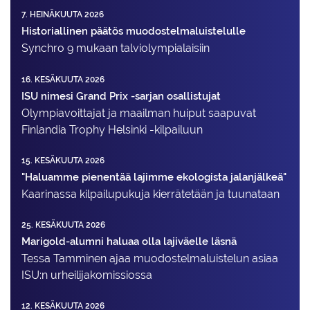
7. HEINÄKUUTA 2026
Historiallinen päätös muodostelmaluistelulle
Synchro 9 mukaan talviolympialaisiin
16. KESÄKUUTA 2026
ISU nimesi Grand Prix -sarjan osallistujat
Olympiavoittajat ja maailman huiput saapuvat
Finlandia Trophy Helsinki -kilpailuun
15. KESÄKUUTA 2026
"Haluamme pienentää lajimme ekologista jalanjälkeä"
Kaarinassa kilpailupukuja kierrätetään ja tuunataan
25. KESÄKUUTA 2026
Marigold-alumni haluaa olla lajiväelle läsnä
Tessa Tamminen ajaa muodostelma­luistelun asiaa
ISU:n urheilija­komissiossa
12. KESÄKUUTA 2026