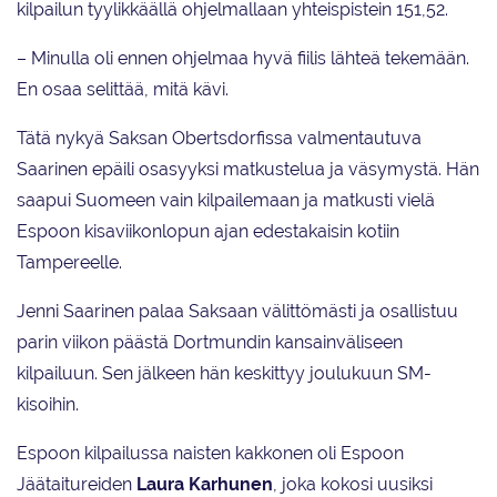
kilpailun tyylikkäällä ohjelmallaan yhteispistein 151,52.
– Minulla oli ennen ohjelmaa hyvä fiilis lähteä tekemään.
En osaa selittää, mitä kävi.
Tätä nykyä Saksan Obertsdorfissa valmentautuva
Saarinen epäili osasyyksi matkustelua ja väsymystä. Hän
saapui Suomeen vain kilpailemaan ja matkusti vielä
Espoon kisaviikonlopun ajan edestakaisin kotiin
Tampereelle.
Jenni Saarinen palaa Saksaan välittömästi ja osallistuu
parin viikon päästä Dortmundin kansainväliseen
kilpailuun. Sen jälkeen hän keskittyy joulukuun SM-
kisoihin.
Espoon kilpailussa naisten kakkonen oli Espoon
Jäätaitureiden
Laura Karhunen
, joka kokosi uusiksi