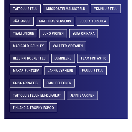
TAITOLUISTELU
MUODOSTELMALUISTELU
YKSINLUISTELU
JÄÄTANSSI
MATTHIAS VERSLUIS
JUULIA TURKKILA
TEAM UNIQUE
JUHO PIRINEN
YUKA ORIHARA
MARIGOLD ICEUNITY
VALTTER VIRTANEN
HELSINKI ROCKETTES
LUMINEERS
TEAM FINTASTIC
MAKAR SUNTSEV
JANNA JYRKINEN
PARILUISTELU
KAISA ARRATEIG
EMMI PELTONEN
TAITOLUISTELUN EM-KILPAILUT
JENNI SAARINEN
FINLANDIA TROPHY ESPOO