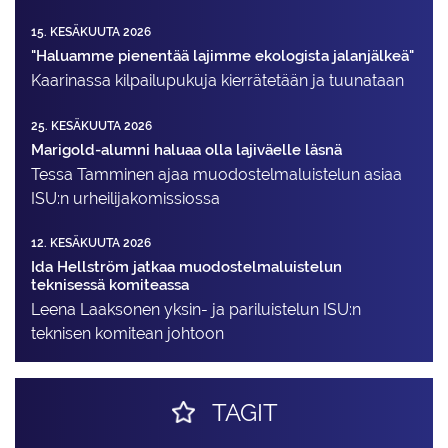
15. KESÄKUUTA 2026
"Haluamme pienentää lajimme ekologista jalanjälkeä"
Kaarinassa kilpailupukuja kierrätetään ja tuunataan
25. KESÄKUUTA 2026
Marigold-alumni haluaa olla lajiväelle läsnä
Tessa Tamminen ajaa muodostelma­luistelun asiaa
ISU:n urheilija­komissiossa
12. KESÄKUUTA 2026
Ida Hellström jatkaa muodostelmaluistelun
teknisessä komiteassa
Leena Laaksonen yksin- ja pariluistelun ISU:n
teknisen komitean johtoon
TAGIT