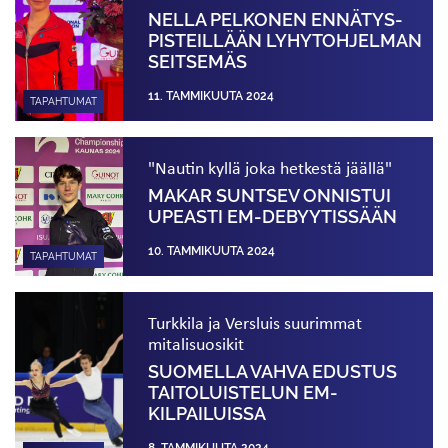
NELLA PELKONEN ENNÄTYS­­
PISTEILLÄÄN LYHYT­OHJELMAN
SEITSEMÄS
11. TAMMIKUUTA 2024
TAPAHTUMAT
"Nautin kyllä joka hetkestä jäällä"
MAKAR SUNTSEV ONNISTUI
UPEASTI EM-DEBYYTISSÄÄN
10. TAMMIKUUTA 2024
TAPAHTUMAT
Turkkila ja Versluis suurimmat
mitalisuosikit
SUOMELLA VAHVA EDUSTUS
TAITOLUISTELUN EM-
KILPAILUISSA
8. TAMMIKUUTA 2024