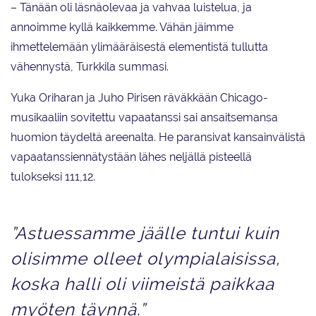
– Tänään oli läsnäolevaa ja vahvaa luistelua, ja
annoimme kyllä kaikkemme. Vähän jäimme
ihmettelemään ylimääräisestä elementistä tullutta
vähennystä, Turkkila summasi.
Yuka Oriharan ja Juho Pirisen räväkkään Chicago-
musikaaliin sovitettu vapaatanssi sai ansaitsemansa
huomion täydeltä areenalta. He paransivat kansainvälistä
vapaatanssiennätystään lähes neljällä pisteellä
tulokseksi 111,12.
”Astuessamme jäälle tuntui kuin
olisimme olleet olympialaisissa,
koska halli oli viimeistä paikkaa
myöten täynnä.”