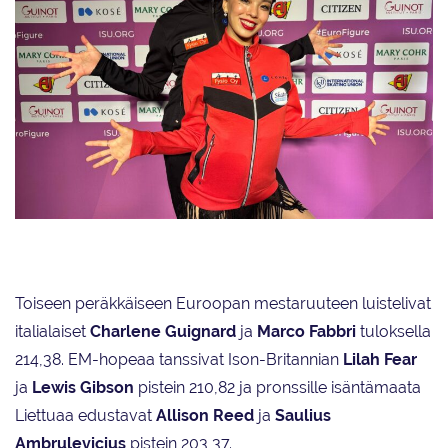
Yuka Orihara ja Juho Pirinen
Toiseen peräkkäiseen Euroopan mestaruuteen luistelivat
italialaiset
Charlene Guignard
ja
Marco Fabbri
tuloksella
214,38. EM-hopeaa tanssivat Ison-Britannian
Lilah Fear
ja
Lewis Gibson
pistein 210,82 ja pronssille isäntämaata
Liettuaa edustavat
Allison Reed
ja
Saulius
Ambrulevicius
pistein 203,37.