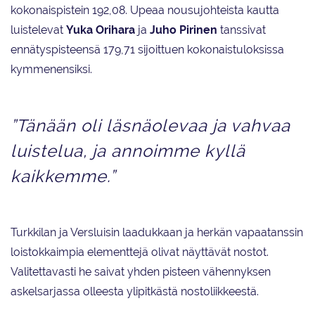
kokonaispistein 192,08. Upeaa nousujohteista kautta
luistelevat
Yuka Orihara
ja
Juho Pirinen
tanssivat
ennätyspisteensä 179,71 sijoittuen kokonaistuloksissa
kymmenensiksi.
”Tänään oli läsnäolevaa ja vahvaa
luistelua, ja annoimme kyllä
kaikkemme.”
Turkkilan ja Versluisin laadukkaan ja herkän vapaatanssin
loistokkaimpia elementtejä olivat näyttävät nostot.
Valitettavasti he saivat yhden pisteen vähennyksen
askelsarjassa olleesta ylipitkästä nostoliikkeestä.