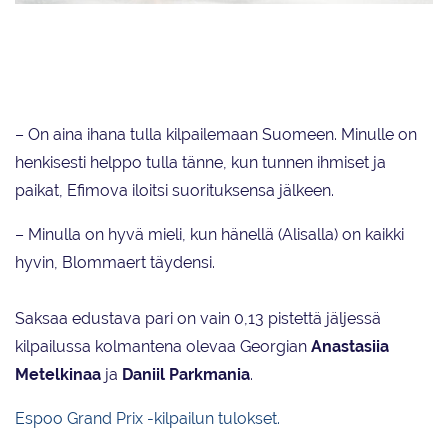
Alisa Efimova ja Ruben Blommaert ovat Grand Prix Espoo -kilpailussa
neljäntenä pistein 62,46. Suomessa syntynyt Alisa edustaa belgialaisensa
parinsa kanssa Saksaa.
– On aina ihana tulla kilpailemaan Suomeen. Minulle on
henkisesti helppo tulla tänne, kun tunnen ihmiset ja
paikat, Efimova iloitsi suorituksensa jälkeen.
– Minulla on hyvä mieli, kun hänellä (Alisalla) on kaikki
hyvin, Blommaert täydensi.
Saksaa edustava pari on vain 0,13 pistettä jäljessä
kilpailussa kolmantena olevaa Georgian
Anastasiia
Metelkinaa
ja
Daniil Parkmania
.
Espoo Grand Prix -kilpailun tulokset.