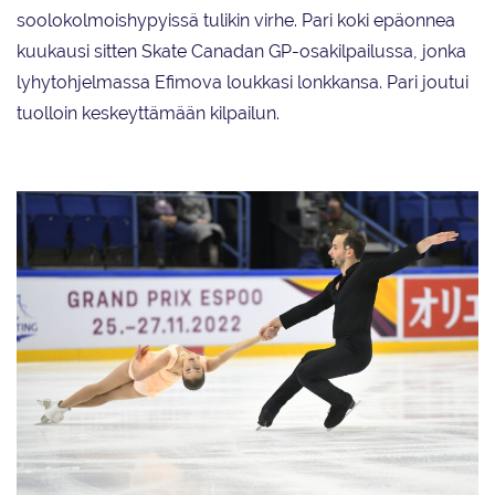
soolokolmoishypyissä tulikin virhe. Pari koki epäonnea
kuukausi sitten Skate Canadan GP-osakilpailussa, jonka
lyhytohjelmassa Efimova loukkasi lonkkansa. Pari joutui
tuolloin keskeyttämään kilpailun.