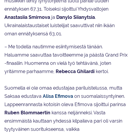
musiikkiin tehty lyhytohjelma tuotti parille uuden
ennätyksen 67,31. Toiseksi sijoittui Yhdysvaltojen
Anastasiia Smirnova
ja
Danylo Siianytsia
.
Ukrainalaistaustaiset luistelijat saavuttivat niin ikään
oman ennätyksensä 63,01.
– Me todella nautimme esiintymisestä tänään.
Haluamme saavuttaa tavoitteemme ja päästä Grand Prix
-finaaliin. Huomenna on vielä työ tehtävänä, joten
yritämme parhaamme,
Rebecca Ghilardi
kertoi.
Suomella ei ole omaa edustajaa pariluistelussa, mutta
Saksaa edustava
Alisa Efimova
on suomalaissyntyinen.
Lappeenrannasta kotoisin oleva Efimova sijoittui parinsa
Ruben Blommaertin
kanssa neljänneksi. Vasta
ensimmäistä kauttaan yhdessä kilpaileva pari oli varsin
tyytyväinen suoritukseensa, vaikka