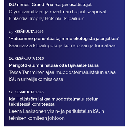
ISU nimesi Grand Prix -sarjan osallistujat
Olympiavoittajat ja maailman huiput saapuvat
Finlandia Trophy Helsinki -kilpailuun
15. KESÄKUUTA 2026
"Haluamme pienentää lajimme ekologista jalanjälkeä"
Kaarinassa kilpailupukuja kierrätetään ja tuunataan
25. KESÄKUUTA 2026
Marigold-alumni haluaa olla lajiväelle läsnä
Tessa Tamminen ajaa muodostelma­luistelun asiaa
ISU:n urheilija­komissiossa
12. KESÄKUUTA 2026
Ida Hellström jatkaa muodostelmaluistelun
teknisessä komiteassa
Leena Laaksonen yksin- ja pariluistelun ISU:n
teknisen komitean johtoon