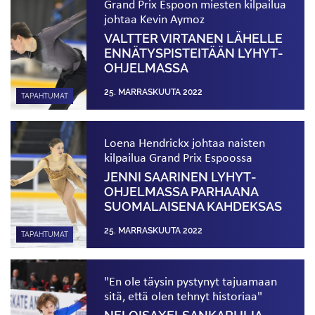
Grand Prix Espoon miesten kilpailua
johtaa Kevin Aymoz
VALTTER VIRTANEN LÄHELLE
ENNÄTYS­PISTEITÄÄN LYHYT­
OHJELMASSA
25. MARRASKUUTA 2022
TAPAHTUMAT
Loena Hendrickx johtaa naisten
kilpailua Grand Prix Espoossa
JENNI SAARINEN LYHYT­
OHJELMASSA PARHAANA
SUOMALAISENA KAHDEKSAS
25. MARRASKUUTA 2022
TAPAHTUMAT
"En ole täysin pystynyt tajuamaan
sitä, että olen tehnyt historiaa"