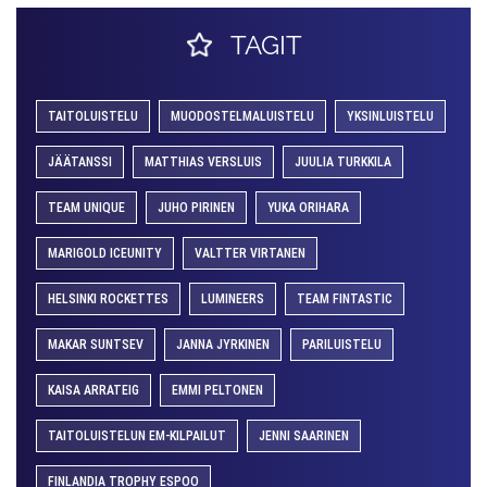
TAGIT
TAITOLUISTELU
MUODOSTELMALUISTELU
YKSINLUISTELU
JÄÄTANSSI
MATTHIAS VERSLUIS
JUULIA TURKKILA
TEAM UNIQUE
JUHO PIRINEN
YUKA ORIHARA
MARIGOLD ICEUNITY
VALTTER VIRTANEN
HELSINKI ROCKETTES
LUMINEERS
TEAM FINTASTIC
MAKAR SUNTSEV
JANNA JYRKINEN
PARILUISTELU
KAISA ARRATEIG
EMMI PELTONEN
TAITOLUISTELUN EM-KILPAILUT
JENNI SAARINEN
FINLANDIA TROPHY ESPOO