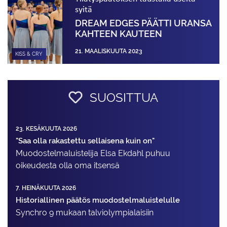
syitä
DREAM EDGES PÄÄTTI URANSA
KAHTEEN KAUTEEN
21. MAALISKUUTA 2023
KISS & CRY
SUOSITTUA
23. KESÄKUUTA 2026
"Saa olla rakastettu sellaisena kuin on"
Muodostelma­luistelija Elsa Ekdahl puhuu
oikeudesta olla oma itsensä
7. HEINÄKUUTA 2026
Historiallinen päätös muodostelmaluistelulle
Synchro 9 mukaan talviolympialaisiin