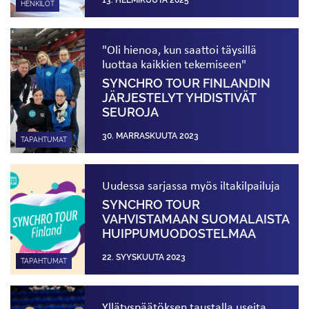
HENKILÖT
"Oli hienoa, kun saattoi täysillä
luottaa kaikkien tekemiseen"
SYNCHRO TOUR FINLANDIN
JÄRJESTELYT YHDISTIVÄT
SEUROJA
30. MARRASKUUTA 2023
TAPAHTUMAT
Uudessa sarjassa myös iltakilpailuja
SYNCHRO TOUR
VAHVISTAMAAN SUOMALAISTA
HUIPPU­­­­MUODOSTELMAA
22. SYYSKUUTA 2023
TAPAHTUMAT
Yllätyspäätöksen taustalla useita