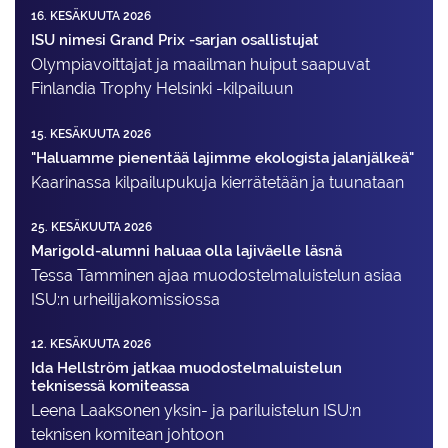
16. KESÄKUUTA 2026
ISU nimesi Grand Prix -sarjan osallistujat
Olympiavoittajat ja maailman huiput saapuvat
Finlandia Trophy Helsinki -kilpailuun
15. KESÄKUUTA 2026
"Haluamme pienentää lajimme ekologista jalanjälkeä"
Kaarinassa kilpailupukuja kierrätetään ja tuunataan
25. KESÄKUUTA 2026
Marigold-alumni haluaa olla lajiväelle läsnä
Tessa Tamminen ajaa muodostelma­luistelun asiaa
ISU:n urheilija­komissiossa
12. KESÄKUUTA 2026
Ida Hellström jatkaa muodostelmaluistelun
teknisessä komiteassa
Leena Laaksonen yksin- ja pariluistelun ISU:n
teknisen komitean johtoon