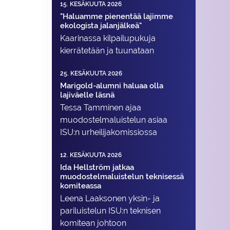
15. KESÄKUUTA 2026
"Haluamme pienentää lajimme
ekologista jalanjälkeä"
Kaarinassa kilpailupukuja
kierrätetään ja tuunataan
25. KESÄKUUTA 2026
Marigold-alumni haluaa olla
lajiväelle läsnä
Tessa Tamminen ajaa
muodostelma­luistelun asiaa
ISU:n urheilija­komissiossa
12. KESÄKUUTA 2026
Ida Hellström jatkaa
muodostelmaluistelun teknisessä
komiteassa
Leena Laaksonen yksin- ja
pariluistelun ISU:n teknisen
komitean johtoon