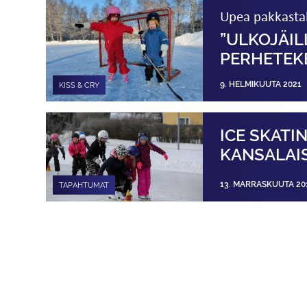
Upea pakkastal
”ULKOJÄIL
PERHETEK
9. HELMIKUUTA 2021
KISS & CRY
ICE SKATI
KANSALAI
13. MARRASKUUTA 20
TAPAHTUMAT