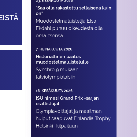
23. KESÄKUUTA 2026
"Saa olla rakastettu sellaisena kuin
on"
EISTÄ
Muodostelma­luistelija Elsa
Ekdahl puhuu oikeudesta olla
oma itsensä
7. HEINÄKUUTA 2026
Historiallinen päätös
muodostelmaluistelulle
Synchro 9 mukaan
talviolympialaisiin
16. KESÄKUUTA 2026
ISU nimesi Grand Prix -sarjan
osallistujat
Olympiavoittajat ja maailman
huiput saapuvat Finlandia Trophy
Helsinki -kilpailuun