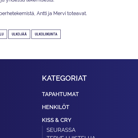
ä perhetekemistä, Antti ja Mervi toteavat.
LU
ULKOJÄÄ
ULKOLIIKUNTA
KATEGORIAT
TAPAHTUMAT
HENKILÖT
KISS & CRY
SEURASSA