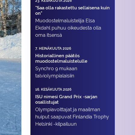
23. KESÄKUUTA 2026
"Saa olla rakastettu sellaisena kuin
on"
Muodostelma­luistelija Elsa
Ekdahl puhuu oikeudesta olla
oma itsensä
7. HEINÄKUUTA 2026
Historiallinen päätös
muodostelmaluistelulle
Synchro 9 mukaan
talviolympialaisiin
16. KESÄKUUTA 2026
ISU nimesi Grand Prix -sarjan
osallistujat
Olympiavoittajat ja maailman
huiput saapuvat Finlandia Trophy
Helsinki -kilpailuun