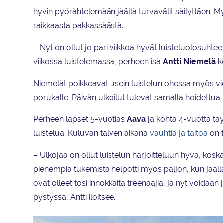
hyvin pyörähtelemään jäällä turvavälit säilyttäen. M
raikkaasta pakkassäästä.
– Nyt on ollut jo pari viikkoa hyvät luisteluolosuhte
viikossa luistelemassa, perheen isä
Antti Niemelä
k
Niemelät poikkeavat usein luistelun ohessa myös 
porukalle. Päivän ulkoilut tulevat samalla hoidettu
Perheen lapset 5-vuotias
Aava
ja kohta 4-vuotta tä
luistelua. Kuluvan talven aikana
vauhtia ja taitoa
on t
– Ulkojää on ollut luistelun harjoitteluun hyvä, koska 
pienempiä tukemista helpotti myös paljon, kun jääl
ovat olleet tosi innokkaita treenaajia, ja nyt voidaan 
pystyssä, Antti iloitsee.