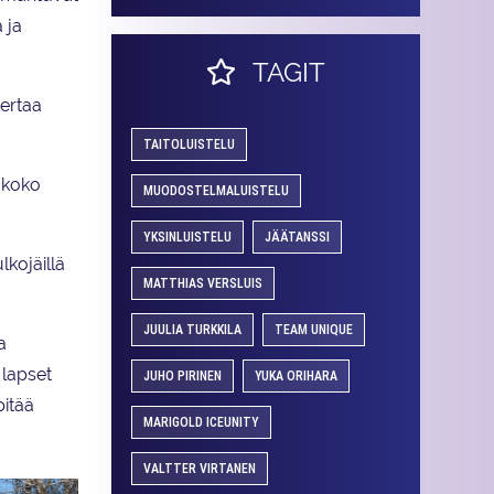
 ja
TAGIT
kertaa
TAITOLUISTELU
 koko
MUODOSTELMALUISTELU
YKSINLUISTELU
JÄÄTANSSI
lkojäillä
MATTHIAS VERSLUIS
JUULIA TURKKILA
TEAM UNIQUE
a
 lapset
JUHO PIRINEN
YUKA ORIHARA
pitää
MARIGOLD ICEUNITY
VALTTER VIRTANEN