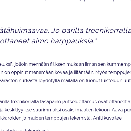
ätähuimaavaa. Jo parilla treenikerrall
 ottaneet aimo harppauksia.”
teluksi”, jolloin mennään fiiliksen mukaan ilman sen kummemp
, kun on oppinut menemään kovaa ja liitämään. Myös temppuje
n varaston nurkasta löydetyllä mailalla on tuonut luisteluun uut
rilla treenikerralla tasapaino ja itseluottamus ovat ottaneet 
a ja keskittyy itse suurimmaksi osaksi maalien tekoon. Aava p
kkaroiden ja muiden temppujen tekemistä, Antti kuvailee.
a ja yhdessä tekemisestä.