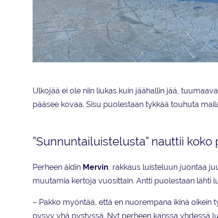
Ulkojää ei ole niin liukas kuin jäähallin jää, tuumaavat
pääsee kovaa. Sisu puolestaan tykkää touhuta maila
”Sunnuntailuistelusta” nauttii koko
Perheen äidin
Mervin
, rakkaus luisteluun juontaa ju
muutamia kertoja vuosittain. Antti puolestaan lähti 
– Pakko myöntää, että en nuorempana ikinä oikein tyk
pysyy yhä pystyssä. Nyt perheen kanssa yhdessä luis