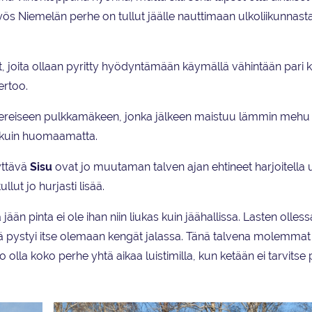
yös Niemelän perhe on tullut jäälle nauttimaan ulkoliikunnasta
et, joita ollaan pyritty hyödyntämään käymällä vähintään pari 
ertoo.
viereiseen pulkkamäkeen, jonka jälkeen maistuu lämmin mehu
a kuin huomaamatta.
yttävä
Sisu
ovat jo muutaman talven ajan ehtineet harjoitella u
ullut jo hurjasti lisää.
jään pinta ei ole ihan niin liukas kuin jäähallissa. Lasten olless
lä pystyi itse olemaan kengät jalassa. Tänä talvena molemmat
jo olla koko perhe yhtä aikaa luistimilla, kun ketään ei tarvitse 