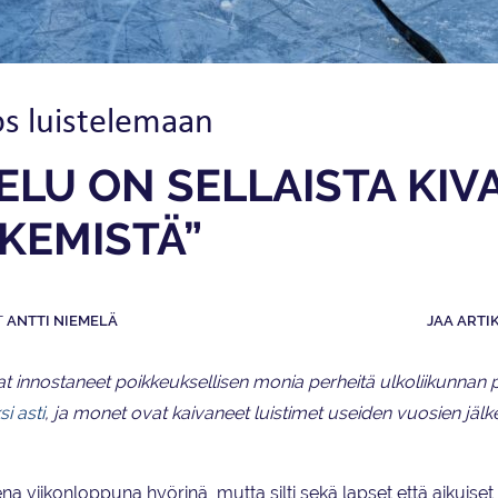
os luistelemaan
ELU ON SELLAISTA KIV
KEMISTÄ”
ANTTI NIEMELÄ
JAA ARTI
at innostaneet poikkeuksellisen monia perheitä ulkoliikunnan p
i asti
, ja monet ovat kaivaneet luistimet useiden vuosien jäl
a viikonloppuna hyörinä, mutta silti sekä lapset että aikuise