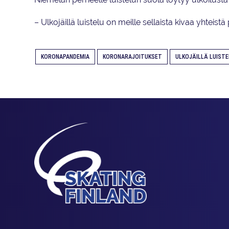
– Ulkojäillä luistelu on meille sellaista kivaa yhteist
KORONAPANDEMIA
KORONARAJOITUKSET
ULKOJÄILLÄ LUISTE