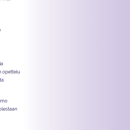
a
ia
n opettelu
ta
aimo
uolestaan