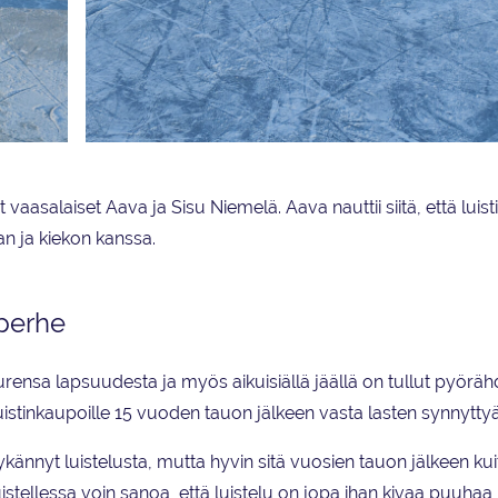
 vaasalaiset Aava ja Sisu Niemelä. Aava nauttii siitä, että luist
n ja kiekon kanssa.
 perhe
urensa lapsuudesta ja myös aikuisiällä jäällä on tullut pyöräh
luistinkaupoille 15 vuoden tauon jälkeen vasta lasten synnyttyä
ännyt luistelusta, mutta hyvin sitä vuosien tauon jälkeen kui
tellessa voin sanoa, että luistelu on jopa ihan kivaa puuhaa, 