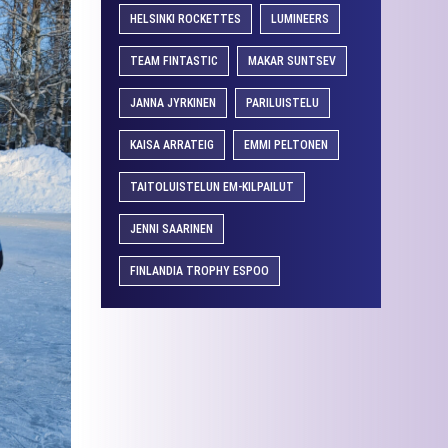
HELSINKI ROCKETTES
LUMINEERS
TEAM FINTASTIC
MAKAR SUNTSEV
JANNA JYRKINEN
PARILUISTELU
KAISA ARRATEIG
EMMI PELTONEN
TAITOLUISTELUN EM-KILPAILUT
JENNI SAARINEN
FINLANDIA TROPHY ESPOO