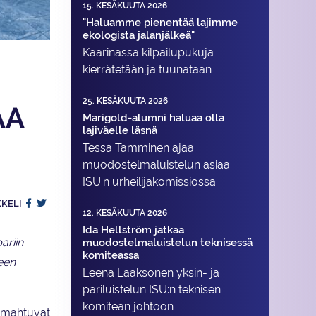
15. KESÄKUUTA 2026
"Haluamme pienentää lajimme
ekologista jalanjälkeä"
Kaarinassa kilpailupukuja
kierrätetään ja tuunataan
25. KESÄKUUTA 2026
AA
Marigold-alumni haluaa olla
lajiväelle läsnä
Tessa Tamminen ajaa
muodostelma­luistelun asiaa
ISU:n urheilija­komissiossa
KKELI
12. KESÄKUUTA 2026
Ida Hellström jatkaa
ariin
muodostelmaluistelun teknisessä
komiteassa
keen
Leena Laaksonen yksin- ja
pariluistelun ISU:n teknisen
komitean johtoon
t mahtuvat