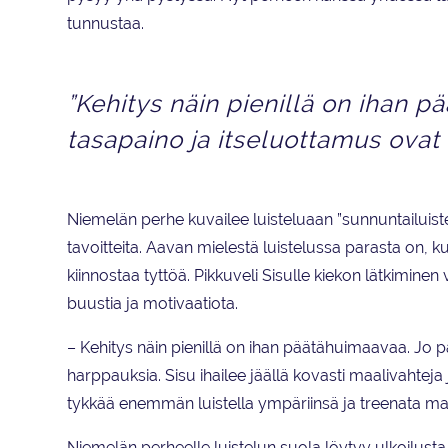
tunnustaa.
”Kehitys näin pienillä on ihan pä
tasapaino ja itseluottamus ovat
Niemelän perhe kuvailee luisteluaan ”sunnuntailuis
tavoitteita. Aavan mielestä luistelussa parasta on
kiinnostaa tyttöä. Pikkuveli Sisulle kiekon lätkimine
buustia ja motivaatiota.
– Kehitys näin pienillä on ihan päätähuimaavaa. Jo pa
harppauksia. Sisu ihailee jäällä kovasti maalivahtej
tykkää enemmän luistella ympäriinsä ja treenata ma
Niemelän perheelle luistelun suola löytyy ulkoilust