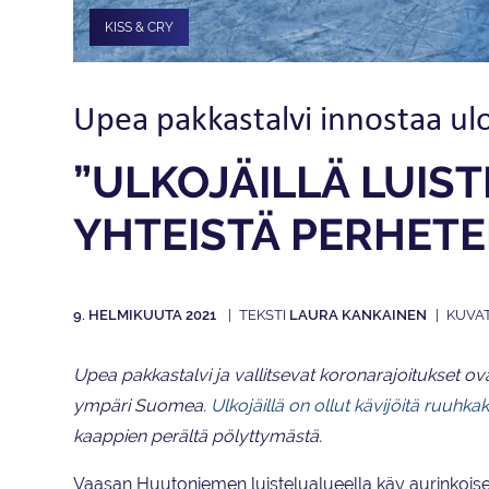
KISS & CRY
Upea pakkastalvi innostaa ul
”ULKOJÄILLÄ LUIST
YHTEISTÄ PERHETE
9. HELMIKUUTA 2021
LAURA KANKAINEN
Upea pakkastalvi ja vallitsevat koronarajoitukset ov
ympäri Suomea.
Ulkojäillä on ollut kävijöitä ruuhkaks
kaappien perältä pölyttymästä.
Vaasan Huutoniemen luistelualueella käy aurinkoisen