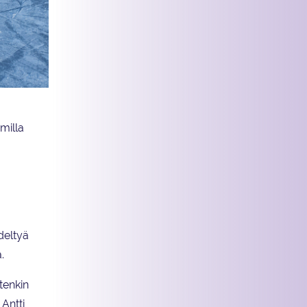
imilla
deltyä
.
tenkin
Antti