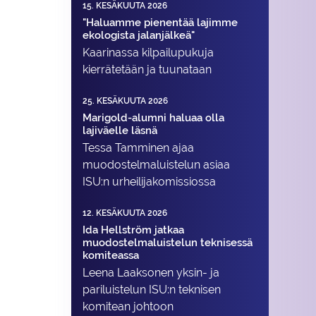
15. KESÄKUUTA 2026
"Haluamme pienentää lajimme
ekologista jalanjälkeä"
Kaarinassa kilpailupukuja
kierrätetään ja tuunataan
25. KESÄKUUTA 2026
Marigold-alumni haluaa olla
lajiväelle läsnä
Tessa Tamminen ajaa
muodostelma­luistelun asiaa
ISU:n urheilija­komissiossa
12. KESÄKUUTA 2026
Ida Hellström jatkaa
muodostelmaluistelun teknisessä
komiteassa
Leena Laaksonen yksin- ja
pariluistelun ISU:n teknisen
komitean johtoon