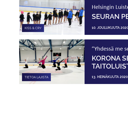
Helsingin Luist
SEURAN PE
10. JOULUKUUTA 202
KISS & CRY
”Yhdessä me s
KORONA SE
TAITOLUI
13. HEINÄKUUTA 2020
TIETOA LAJISTA