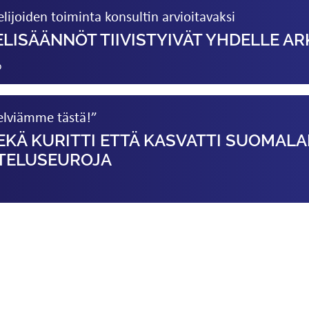
elijoiden toiminta konsultin arvioitavaksi
LISÄÄNNÖT TIIVISTYIVÄT YHDELLE AR
0
elviämme tästä!”
KÄ KURITTI ETTÄ KASVATTI SUOMALAI
STELUSEUROJA