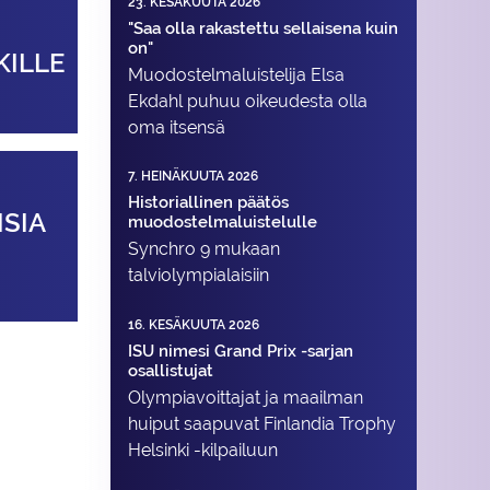
23. KESÄKUUTA 2026
"Saa olla rakastettu sellaisena kuin
on"
KILLE
Muodostelma­luistelija Elsa
Ekdahl puhuu oikeudesta olla
oma itsensä
7. HEINÄKUUTA 2026
Historiallinen päätös
SIA
muodostelmaluistelulle
Synchro 9 mukaan
talviolympialaisiin
16. KESÄKUUTA 2026
ISU nimesi Grand Prix -sarjan
osallistujat
Olympiavoittajat ja maailman
huiput saapuvat Finlandia Trophy
Helsinki -kilpailuun