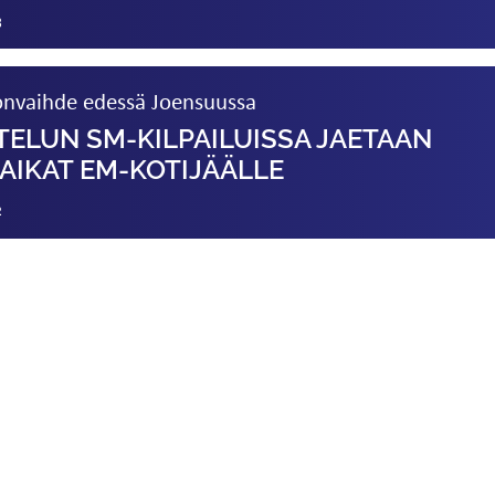
3
konvaihde edessä Joensuussa
TELUN SM-KILPAILUISSA JAETAAN
AIKAT EM-KOTIJÄÄLLE
2