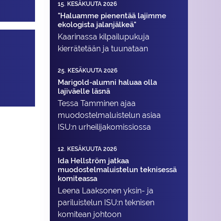
15. KESÄKUUTA 2026
"Haluamme pienentää lajimme
ekologista jalanjälkeä"
Kaarinassa kilpailupukuja
kierrätetään ja tuunataan
25. KESÄKUUTA 2026
Marigold-alumni haluaa olla
lajiväelle läsnä
Tessa Tamminen ajaa
muodostelma­luistelun asiaa
ISU:n urheilija­komissiossa
12. KESÄKUUTA 2026
Ida Hellström jatkaa
muodostelmaluistelun teknisessä
komiteassa
Leena Laaksonen yksin- ja
pariluistelun ISU:n teknisen
komitean johtoon