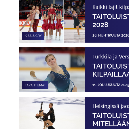
Kaikki lajit k
TAITOLUIS
2028
28. HUHTIKUUTA 202
KISS & CRY
Turkkila ja Ver
TAITOLUI
KILPAILL
11. JOULUKUUTA 202
TAPAHTUMAT
Helsingissä jao
TAITOLUI
MITELLÄÄ