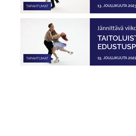
13. JOULUKUUTA 202
TAPAHTUMAT
Jännittävä vii
TAITOLUIS
EDUSTUS­P
15. JOULUKUUTA 202
TAPAHTUMAT