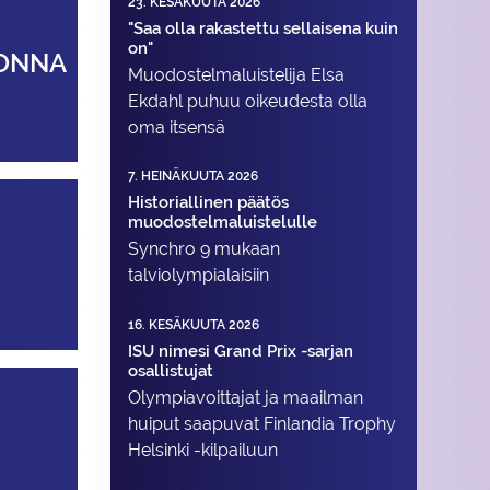
23. KESÄKUUTA 2026
"Saa olla rakastettu sellaisena kuin
on"
UONNA
Muodostelma­luistelija Elsa
Ekdahl puhuu oikeudesta olla
oma itsensä
7. HEINÄKUUTA 2026
Historiallinen päätös
muodostelmaluistelulle
Synchro 9 mukaan
talviolympialaisiin
16. KESÄKUUTA 2026
ISU nimesi Grand Prix -sarjan
osallistujat
Olympiavoittajat ja maailman
huiput saapuvat Finlandia Trophy
Helsinki -kilpailuun