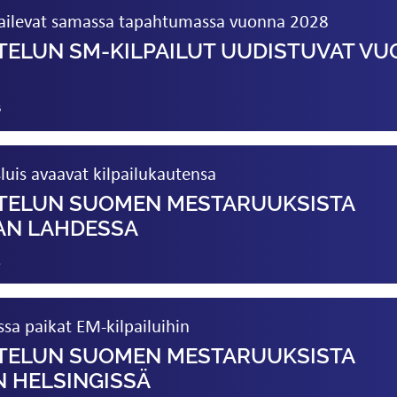
ilpailevat samassa tapahtumassa vuonna 2028
TELUN SM-KILPAILUT UUDISTUVAT V
6
sluis avaavat kilpailukautensa
STELUN SUOMEN MESTARUUKSISTA
AAN LAHDESSA
5
ssa paikat EM-kilpailuihin
STELUN SUOMEN MESTARUUKSISTA
N HELSINGISSÄ