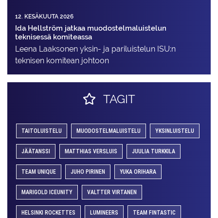
12. KESÄKUUTA 2026
Ida Hellström jatkaa muodostelmaluistelun
teknisessä komiteassa
Leena Laaksonen yksin- ja pariluistelun ISU:n
teknisen komitean johtoon
TAGIT
TAITOLUISTELU
MUODOSTELMALUISTELU
YKSINLUISTELU
JÄÄTANSSI
MATTHIAS VERSLUIS
JUULIA TURKKILA
TEAM UNIQUE
JUHO PIRINEN
YUKA ORIHARA
MARIGOLD ICEUNITY
VALTTER VIRTANEN
HELSINKI ROCKETTES
LUMINEERS
TEAM FINTASTIC