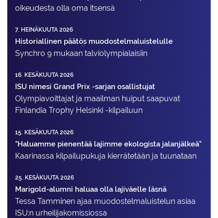
oikeudesta olla oma itsensä
7. HEINÄKUUTA 2026
Historiallinen päätös muodostelmaluistelulle
Synchro 9 mukaan talviolympialaisiin
16. KESÄKUUTA 2026
ISU nimesi Grand Prix -sarjan osallistujat
Olympiavoittajat ja maailman huiput saapuvat
Finlandia Trophy Helsinki -kilpailuun
15. KESÄKUUTA 2026
"Haluamme pienentää lajimme ekologista jalanjälkeä"
Kaarinassa kilpailupukuja kierrätetään ja tuunataan
25. KESÄKUUTA 2026
Marigold-alumni haluaa olla lajiväelle läsnä
Tessa Tamminen ajaa muodostelma­luistelun asiaa
ISU:n urheilija­komissiossa