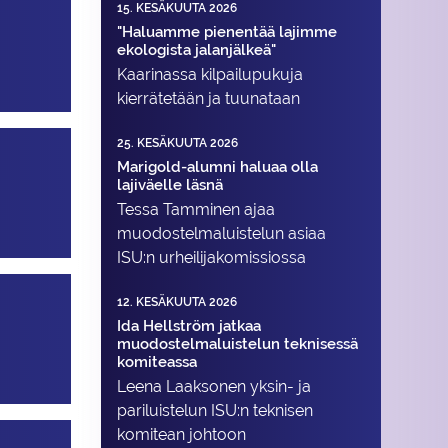
15. KESÄKUUTA 2026
"Haluamme pienentää lajimme
ekologista jalanjälkeä"
Kaarinassa kilpailupukuja
kierrätetään ja tuunataan
25. KESÄKUUTA 2026
Marigold-alumni haluaa olla
lajiväelle läsnä
Tessa Tamminen ajaa
muodostelma­luistelun asiaa
ISU:n urheilija­komissiossa
12. KESÄKUUTA 2026
Ida Hellström jatkaa
muodostelmaluistelun teknisessä
komiteassa
Leena Laaksonen yksin- ja
pariluistelun ISU:n teknisen
komitean johtoon