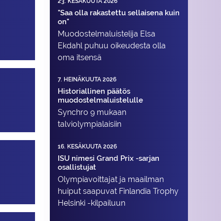
23. KESÄKUUTA 2026
"Saa olla rakastettu sellaisena kuin
on"
Muodostelma­luistelija Elsa
Ekdahl puhuu oikeudesta olla
oma itsensä
7. HEINÄKUUTA 2026
Historiallinen päätös
muodostelmaluistelulle
Synchro 9 mukaan
talviolympialaisiin
16. KESÄKUUTA 2026
ISU nimesi Grand Prix -sarjan
osallistujat
Olympiavoittajat ja maailman
huiput saapuvat Finlandia Trophy
Helsinki -kilpailuun