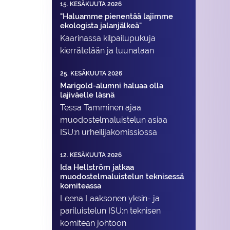
15. KESÄKUUTA 2026
"Haluamme pienentää lajimme
ekologista jalanjälkeä"
Kaarinassa kilpailupukuja
kierrätetään ja tuunataan
25. KESÄKUUTA 2026
Marigold-alumni haluaa olla
lajiväelle läsnä
Tessa Tamminen ajaa
muodostelma­luistelun asiaa
ISU:n urheilija­komissiossa
12. KESÄKUUTA 2026
Ida Hellström jatkaa
muodostelmaluistelun teknisessä
komiteassa
Leena Laaksonen yksin- ja
pariluistelun ISU:n teknisen
komitean johtoon