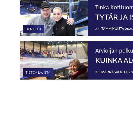
Tinka Kotituom
TYTÄR JA 
22. TAMMIKUUTA 202
HENKILÖT
Arvioijan polk
KUINKA AL
20. MARRASKUUTA 20
TIETOA LAJISTA