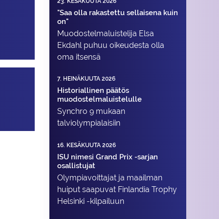
23. KESÄKUUTA 2026
"Saa olla rakastettu sellaisena kuin
on"
Muodostelma­luistelija Elsa
Ekdahl puhuu oikeudesta olla
oma itsensä
7. HEINÄKUUTA 2026
Historiallinen päätös
muodostelmaluistelulle
Synchro 9 mukaan
talviolympialaisiin
16. KESÄKUUTA 2026
ISU nimesi Grand Prix -sarjan
osallistujat
Olympiavoittajat ja maailman
huiput saapuvat Finlandia Trophy
Helsinki -kilpailuun