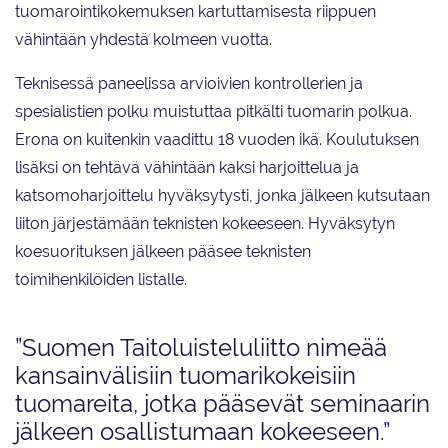
tuomarointikokemuksen kartuttamisesta riippuen
vähintään yhdestä kolmeen vuotta.
Teknisessä paneelissa arvioivien kontrollerien ja
spesialistien polku muistuttaa pitkälti tuomarin polkua.
Erona on kuitenkin vaadittu 18 vuoden ikä. Koulutuksen
lisäksi on tehtävä vähintään kaksi harjoittelua ja
katsomoharjoittelu hyväksytysti, jonka jälkeen kutsutaan
liiton järjestämään teknisten kokeeseen. Hyväksytyn
koesuorituksen jälkeen pääsee teknisten
toimihenkilöiden listalle.
”Suomen Taitoluisteluliitto nimeää
kansainvälisiin tuomarikokeisiin
tuomareita, jotka pääsevät seminaarin
jälkeen osallistumaan kokeeseen.”