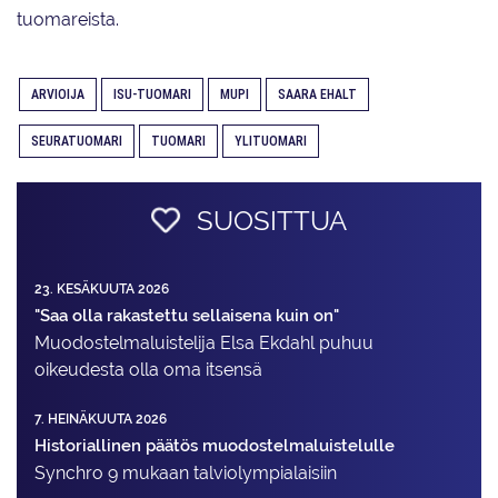
tuomareista.
ARVIOIJA
ISU-TUOMARI
MUPI
SAARA EHALT
SEURATUOMARI
TUOMARI
YLITUOMARI
SUOSITTUA
23. KESÄKUUTA 2026
"Saa olla rakastettu sellaisena kuin on"
Muodostelma­luistelija Elsa Ekdahl puhuu
oikeudesta olla oma itsensä
7. HEINÄKUUTA 2026
Historiallinen päätös muodostelmaluistelulle
Synchro 9 mukaan talviolympialaisiin