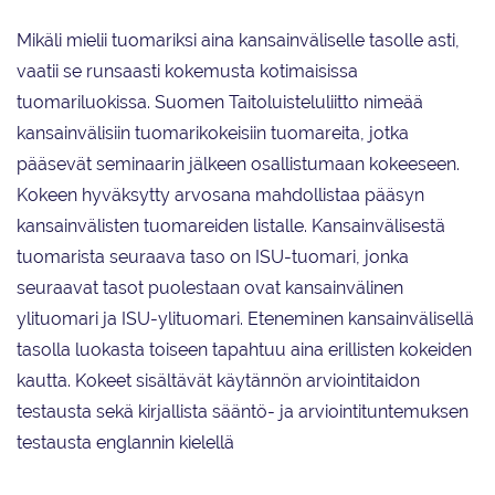
Mikäli mielii tuomariksi aina kansainväliselle tasolle asti,
vaatii se runsaasti kokemusta kotimaisissa
tuomariluokissa. Suomen Taitoluisteluliitto nimeää
kansainvälisiin tuomarikokeisiin tuomareita, jotka
pääsevät seminaarin jälkeen osallistumaan kokeeseen.
Kokeen hyväksytty arvosana mahdollistaa pääsyn
kansainvälisten tuomareiden listalle. Kansainvälisestä
tuomarista seuraava taso on ISU-tuomari, jonka
seuraavat tasot puolestaan ovat kansainvälinen
ylituomari ja ISU-ylituomari. Eteneminen kansainvälisellä
tasolla luokasta toiseen tapahtuu aina erillisten kokeiden
kautta. Kokeet sisältävät käytännön arviointitaidon
testausta sekä kirjallista sääntö- ja arviointituntemuksen
testausta englannin kielellä