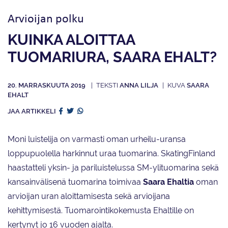
Arvioijan polku
KUINKA ALOITTAA
TUOMARIURA, SAARA EHALT?
20. MARRASKUUTA 2019
ANNA LILJA
SAARA
EHALT
JAA ARTIKKELI
Moni luistelija on varmasti oman urheilu-uransa
loppupuolella harkinnut uraa tuomarina. SkatingFinland
haastatteli yksin- ja pariluistelussa SM-ylituomarina sekä
kansainvälisenä tuomarina toimivaa
Saara Ehaltia
oman
arvioijan uran aloittamisesta sekä arvioijana
kehittymisestä. Tuomarointikokemusta Ehaltille on
kertynyt jo 16 vuoden ajalta.