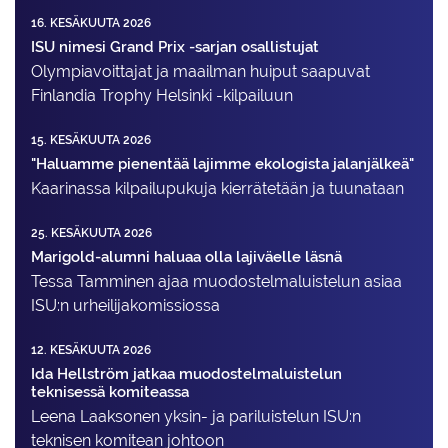
16. KESÄKUUTA 2026
ISU nimesi Grand Prix -sarjan osallistujat
Olympiavoittajat ja maailman huiput saapuvat
Finlandia Trophy Helsinki -kilpailuun
15. KESÄKUUTA 2026
"Haluamme pienentää lajimme ekologista jalanjälkeä"
Kaarinassa kilpailupukuja kierrätetään ja tuunataan
25. KESÄKUUTA 2026
Marigold-alumni haluaa olla lajiväelle läsnä
Tessa Tamminen ajaa muodostelma­luistelun asiaa
ISU:n urheilija­komissiossa
12. KESÄKUUTA 2026
Ida Hellström jatkaa muodostelmaluistelun
teknisessä komiteassa
Leena Laaksonen yksin- ja pariluistelun ISU:n
teknisen komitean johtoon