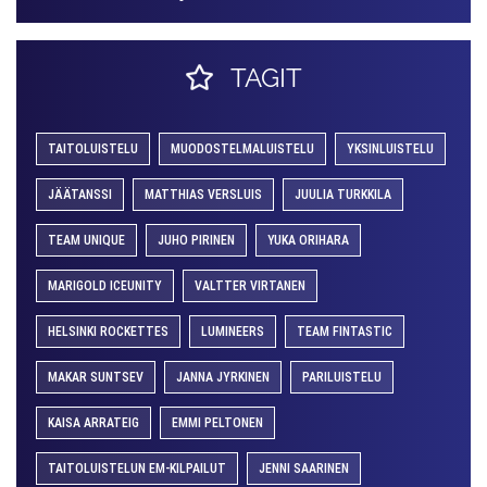
TAGIT
TAITOLUISTELU
MUODOSTELMALUISTELU
YKSINLUISTELU
JÄÄTANSSI
MATTHIAS VERSLUIS
JUULIA TURKKILA
TEAM UNIQUE
JUHO PIRINEN
YUKA ORIHARA
MARIGOLD ICEUNITY
VALTTER VIRTANEN
HELSINKI ROCKETTES
LUMINEERS
TEAM FINTASTIC
MAKAR SUNTSEV
JANNA JYRKINEN
PARILUISTELU
KAISA ARRATEIG
EMMI PELTONEN
TAITOLUISTELUN EM-KILPAILUT
JENNI SAARINEN