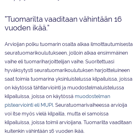
”Tuomarilta vaaditaan vähintään 16
vuoden ikää.”
Arvioijan polku tuomarin osalta alkaa ilmoittautumisesta
seuratuomarikoulutukseen, jolloin alkaa ensimmäinen
vaihe eli tuomariharjoittelijan vaihe. Suoritettuasi
hyväksytysti seuratuomarikoulutuksen harjoitteluineen
saat toimia tuomarina yksinluistelussa kilpailuissa, joissa
on käytössä tähtiarviointi ja muodostelmaluistelussa
kilpailuissa, joissa on käytössä
muodostelman
pistearviointi eli MUPI
. Seuratuomarivaiheessa arvioija
voi itse myös vielä kilpailla, mutta ei samoissa
kilpailuissa, joissa toimii arvioijana. Tuomarilta vaaditaan
kuitenkin vähintään 16 vuoden ikää.