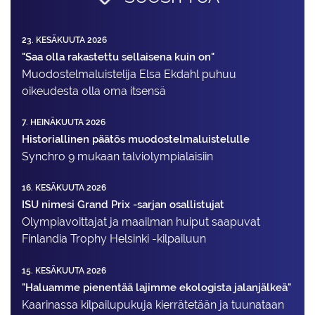
23. KESÄKUUTA 2026
"Saa olla rakastettu sellaisena kuin on"
Muodostelma­luistelija Elsa Ekdahl puhuu
oikeudesta olla oma itsensä
7. HEINÄKUUTA 2026
Historiallinen päätös muodostelmaluistelulle
Synchro 9 mukaan talviolympialaisiin
16. KESÄKUUTA 2026
ISU nimesi Grand Prix -sarjan osallistujat
Olympiavoittajat ja maailman huiput saapuvat
Finlandia Trophy Helsinki -kilpailuun
15. KESÄKUUTA 2026
"Haluamme pienentää lajimme ekologista jalanjälkeä"
Kaarinassa kilpailupukuja kierrätetään ja tuunataan