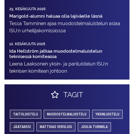
25. KESÄKUUTA 2026
Marigold-alumni haluaa olla lajiväelle läsnä
Tessa Tamminen ajaa muodostelma­luistelun asiaa
ISU:n urheilija­komissiossa
12. KESÄKUUTA 2026
Ida Hellström jatkaa muodostelmaluistelun
teknisessä komiteassa
Leena Laaksonen yksin- ja pariluistelun ISU:n
teknisen komitean johtoon
TAGIT
TAITOLUISTELU
MUODOSTELMALUISTELU
YKSINLUISTELU
JÄÄTANSSI
MATTHIAS VERSLUIS
JUULIA TURKKILA