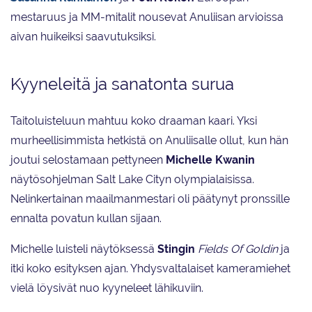
mestaruus ja MM-mitalit nousevat Anuliisan arvioissa
aivan huikeiksi saavutuksiksi.
Kyyneleitä ja sanatonta surua
Taitoluisteluun mahtuu koko draaman kaari. Yksi
murheellisimmista hetkistä on Anuliisalle ollut, kun hän
joutui selostamaan pettyneen
Michelle Kwanin
näytösohjelman Salt Lake Cityn olympialaisissa.
Nelinkertainan maailmanmestari oli päätynyt pronssille
ennalta povatun kullan sijaan.
Michelle luisteli näytöksessä
Stingin
Fields Of Goldin
ja
itki koko esityksen ajan. Yhdysvaltalaiset kameramiehet
vielä löysivät nuo kyyneleet lähikuviin.