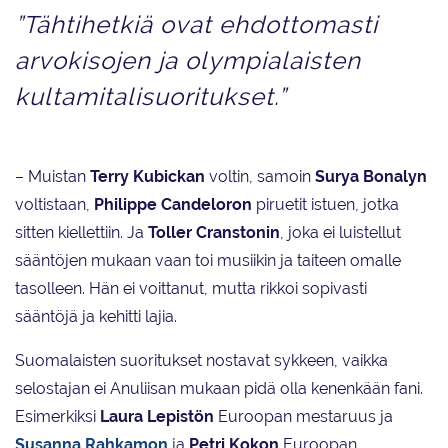
”Tähtihetkiä ovat ehdottomasti
arvokisojen ja olympialaisten
kultamitalisuoritukset.”
– Muistan
Terry Kubickan
voltin, samoin
Surya Bonalyn
voltistaan,
Philippe Candeloron
piruetit istuen, jotka
sitten kiellettiin. Ja
Toller Cranstonin
, joka ei luistellut
sääntöjen mukaan vaan toi musiikin ja taiteen omalle
tasolleen. Hän ei voittanut, mutta rikkoi sopivasti
sääntöjä ja kehitti lajia.
Suomalaisten suoritukset nostavat sykkeen, vaikka
selostajan ei Anuliisan mukaan pidä olla kenenkään fani.
Esimerkiksi
Laura Lepistön
Euroopan mestaruus ja
Susanna Rahkamon
ja
Petri Kokon
Euroopan