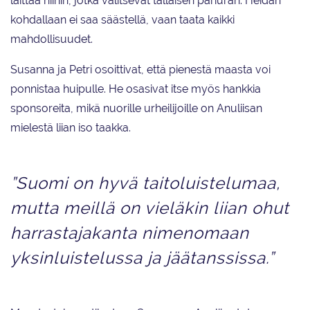
laittaa niihin, jotka valitsevat tällaisen pariuran. Heidän
kohdallaan ei saa säästellä, vaan taata kaikki
mahdollisuudet.
Susanna ja Petri osoittivat, että pienestä maasta voi
ponnistaa huipulle. He osasivat itse myös hankkia
sponsoreita, mikä nuorille urheilijoille on Anuliisan
mielestä liian iso taakka.
”Suomi on hyvä taitoluistelumaa,
mutta meillä on vieläkin liian ohut
harrastajakanta nimenomaan
yksinluistelussa ja jäätanssissa.”