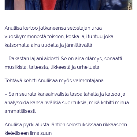
Anuliisa Uotila seuraa innokkaasti urheilua ja pelaa itse tennistä ja golfia.
Lenkkimaastot ovat talvisaikaan Ranskan-kodin ympäristössä.
Anuliisa kertoo jatkaneensa selostajan uraa
vuosikymmenestä toiseen, koska laji tuntuu joka
katsomalta aina uudelta ja jännittävältä.
– Rakastan lajiani aidosti. Se on aina elämys, sonaatti
musiikista, taiteesta, liikkeestä ja urheilusta.
Tehtävä kehitti Anuliisaa myös valmentajana.
– Sain seurata kansainvälistä tasoa läheltä ja katsoa ja
analysoida kansainvälisiä suorituksia, mikä kehitti minua
ammatillisesti.
Anuliisa pyrki alusta lähtien selostuksissaan rikkaaseen
kielelliseen ilmaisuun.