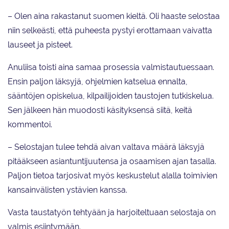
– Olen aina rakastanut suomen kieltä. Oli haaste selostaa
niin selkeästi, että puheesta pystyi erottamaan vaivatta
lauseet ja pisteet.
Anuliisa toisti aina samaa prosessia valmistautuessaan.
Ensin paljon läksyjä, ohjelmien katselua ennalta,
sääntöjen opiskelua, kilpailijoiden taustojen tutkiskelua.
Sen jälkeen hän muodosti käsityksensä siitä, keitä
kommentoi.
– Selostajan tulee tehdä aivan valtava määrä läksyjä
pitääkseen asiantuntijuutensa ja osaamisen ajan tasalla.
Paljon tietoa tarjosivat myös keskustelut alalla toimivien
kansainvälisten ystävien kanssa.
Vasta taustatyön tehtyään ja harjoiteltuaan selostaja on
valmis esiintymään.