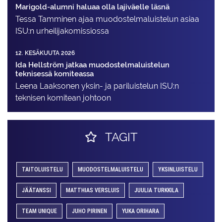
Marigold-alumni haluaa olla lajiväelle läsnä
Tessa Tamminen ajaa muodostelma­luistelun asiaa
ISU:n urheilija­komissiossa
12. KESÄKUUTA 2026
Ida Hellström jatkaa muodostelmaluistelun
teknisessä komiteassa
Leena Laaksonen yksin- ja pariluistelun ISU:n
teknisen komitean johtoon
TAGIT
TAITOLUISTELU
MUODOSTELMALUISTELU
YKSINLUISTELU
JÄÄTANSSI
MATTHIAS VERSLUIS
JUULIA TURKKILA
TEAM UNIQUE
JUHO PIRINEN
YUKA ORIHARA