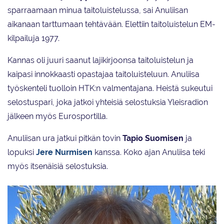
sparraamaan minua taitoluistelussa, sai Anuliisan
aikanaan tarttumaan tehtävään. Elettiin taitoluistelun EM-
kilpailuja 1977.
Kannas oli juuri saanut lajikirjoonsa taitoluistelun ja
kaipasi innokkaasti opastajaa taitoluisteluun. Anuliisa
työskenteli tuolloin HTK:n valmentajana. Heistä sukeutui
selostuspari, joka jatkoi yhteisiä selostuksia Yleisradion
jälkeen myös Eurosportilla.
Anuliisan ura jatkui pitkän tovin
Tapio Suomisen
ja
lopuksi
Jere Nurmisen
kanssa. Koko ajan Anuliisa teki
myös itsenäisiä selostuksia.