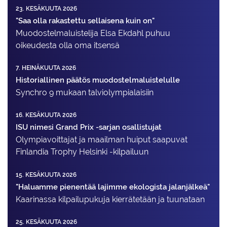
23. KESÄKUUTA 2026
"Saa olla rakastettu sellaisena kuin on"
Muodostelma­luistelija Elsa Ekdahl puhuu
oikeudesta olla oma itsensä
7. HEINÄKUUTA 2026
Historiallinen päätös muodostelmaluistelulle
Synchro 9 mukaan talviolympialaisiin
16. KESÄKUUTA 2026
ISU nimesi Grand Prix -sarjan osallistujat
Olympiavoittajat ja maailman huiput saapuvat
Finlandia Trophy Helsinki -kilpailuun
15. KESÄKUUTA 2026
"Haluamme pienentää lajimme ekologista jalanjälkeä"
Kaarinassa kilpailupukuja kierrätetään ja tuunataan
25. KESÄKUUTA 2026