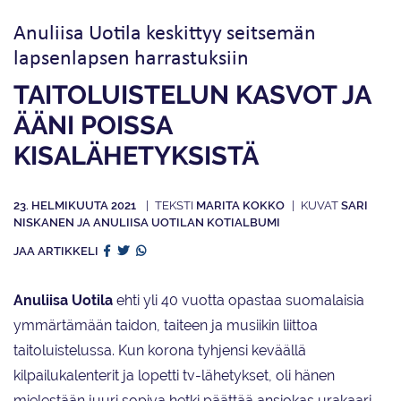
Anuliisa Uotila keskittyy seitsemän
lapsenlapsen harrastuksiin
TAITOLUISTELUN KASVOT JA
ÄÄNI POISSA
KISALÄHETYKSISTÄ
23. HELMIKUUTA 2021
MARITA KOKKO
SARI
NISKANEN JA ANULIISA UOTILAN KOTIALBUMI
JAA ARTIKKELI
Anuliisa Uotila
ehti yli 40 vuotta opastaa suomalaisia
ymmärtämään taidon, taiteen ja musiikin liittoa
taitoluistelussa. Kun korona tyhjensi keväällä
kilpailukalenterit ja lopetti tv-lähetykset, oli hänen
mielestään juuri sopiva hetki päättää ansiokas urakaari