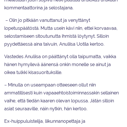
kommentaattorina ja selostajana.
– Olin jo pitkään vanuttanut ja venyttänyt
lopetuspäätöstä. Mutta usein kävi niin, ettei korvaavaa,
selostamiseen sitoutunutta ihmistä löytynyt. Silloin
pyydettäessä aina taivuin, Anuliisa Uotila kertoo.
Vastedes Anuliisa on päättänyt olla taipumatta, vaikka
hänen hymyilevä äänensä onkin monelle se ainut ja
oikea tulkki kisasuorituksille.
– Minulla on useampaan otteeseen ollut niin
ammatillisesti kuin vapaaehtoistoiminnassakin sellainen
vaihe, että tiedän kaaren olevan lopussa. Jätän silloin
asiat seuraaville, näin nytkin, hän kertoo.
Ex-huippuluistelija, liikunnanopettaja ja