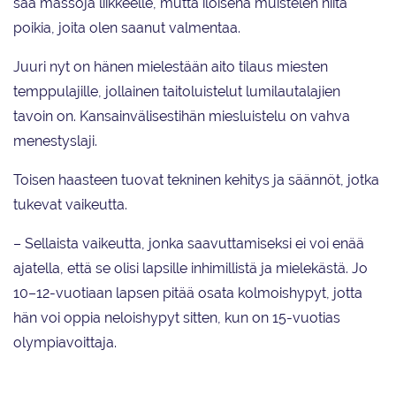
saa massoja liikkeelle, mutta iloisena muistelen niitä
poikia, joita olen saanut valmentaa.
Juuri nyt on hänen mielestään aito tilaus miesten
temppulajille, jollainen taitoluistelut lumilautalajien
tavoin on. Kansainvälisestihän miesluistelu on vahva
menestyslaji.
Toisen haasteen tuovat tekninen kehitys ja säännöt, jotka
tukevat vaikeutta.
– Sellaista vaikeutta, jonka saavuttamiseksi ei voi enää
ajatella, että se olisi lapsille inhimillistä ja mielekästä. Jo
10–12-vuotiaan lapsen pitää osata kolmoishypyt, jotta
hän voi oppia neloishypyt sitten, kun on 15-vuotias
olympiavoittaja.