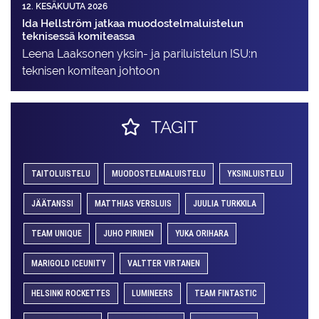
12. KESÄKUUTA 2026
Ida Hellström jatkaa muodostelmaluistelun
teknisessä komiteassa
Leena Laaksonen yksin- ja pariluistelun ISU:n
teknisen komitean johtoon
TAGIT
TAITOLUISTELU
MUODOSTELMALUISTELU
YKSINLUISTELU
JÄÄTANSSI
MATTHIAS VERSLUIS
JUULIA TURKKILA
TEAM UNIQUE
JUHO PIRINEN
YUKA ORIHARA
MARIGOLD ICEUNITY
VALTTER VIRTANEN
HELSINKI ROCKETTES
LUMINEERS
TEAM FINTASTIC