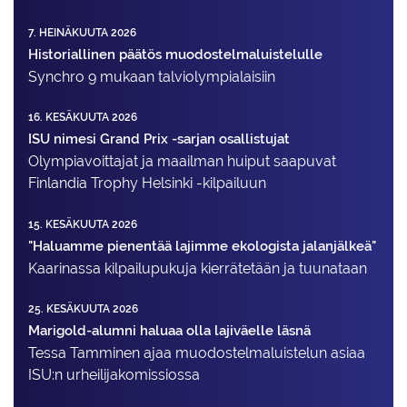
7. HEINÄKUUTA 2026
Historiallinen päätös muodostelmaluistelulle
Synchro 9 mukaan talviolympialaisiin
16. KESÄKUUTA 2026
ISU nimesi Grand Prix -sarjan osallistujat
Olympiavoittajat ja maailman huiput saapuvat
Finlandia Trophy Helsinki -kilpailuun
15. KESÄKUUTA 2026
"Haluamme pienentää lajimme ekologista jalanjälkeä"
Kaarinassa kilpailupukuja kierrätetään ja tuunataan
25. KESÄKUUTA 2026
Marigold-alumni haluaa olla lajiväelle läsnä
Tessa Tamminen ajaa muodostelma­luistelun asiaa
ISU:n urheilija­komissiossa