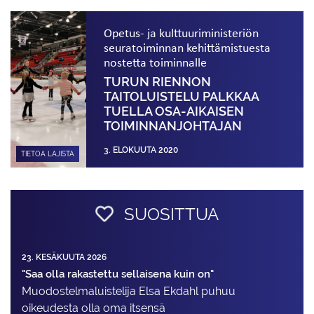
Opetus- ja kulttuuriministeriön
seuratoiminnan kehittämistuesta
nostetta toiminnalle
TURUN RIENNON
TAITOLUISTELU PALKKAA
TUELLA OSA-AIKAISEN
TOIMINNANJOHTAJAN
3. ELOKUUTA 2020
TIETOA LAJISTA
SUOSITTUA
23. KESÄKUUTA 2026
"Saa olla rakastettu sellaisena kuin on"
Muodostelma­luistelija Elsa Ekdahl puhuu
oikeudesta olla oma itsensä