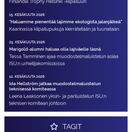
Finlandia Trophy Helsinki -kilpailuun
15. KESÄKUUTA 2026
"Haluamme pienentää lajimme ekologista jalanjälkeä"
Kaarinassa kilpailupukuja kierrätetään ja tuunataan
25. KESÄKUUTA 2026
Marigold-alumni haluaa olla lajiväelle läsnä
Tessa Tamminen ajaa muodostelma­luistelun asiaa
ISU:n urheilija­komissiossa
12. KESÄKUUTA 2026
Ida Hellström jatkaa muodostelmaluistelun
teknisessä komiteassa
Leena Laaksonen yksin- ja pariluistelun ISU:n
teknisen komitean johtoon
TAGIT