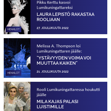
Pikku Kerttu kasvoi
Lumikuningattareksi
LAURA LEPISTÖ RAKASTAA
ROOLIAAN
27. JOULUKUUTA 2022
HENKILÖT
Melissa A. Thompson loi
Lumikuningattaren jäälle:
”YSTÄVYYDEN VOIMA VOI
MUUTTAA KAIKEN”
21. JOULUKUUTA 2022
HENKILÖT
Rooli Lumikuningattaressa houkutti
jäälle
MILA KAJAS PALASI
LUISTIMILLE