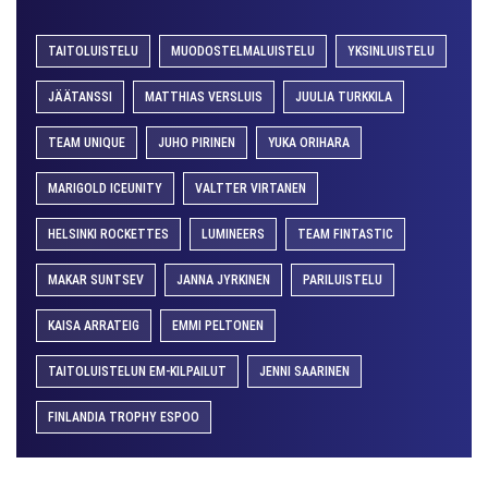
TAITOLUISTELU
MUODOSTELMALUISTELU
YKSINLUISTELU
JÄÄTANSSI
MATTHIAS VERSLUIS
JUULIA TURKKILA
TEAM UNIQUE
JUHO PIRINEN
YUKA ORIHARA
MARIGOLD ICEUNITY
VALTTER VIRTANEN
HELSINKI ROCKETTES
LUMINEERS
TEAM FINTASTIC
MAKAR SUNTSEV
JANNA JYRKINEN
PARILUISTELU
KAISA ARRATEIG
EMMI PELTONEN
TAITOLUISTELUN EM-KILPAILUT
JENNI SAARINEN
FINLANDIA TROPHY ESPOO