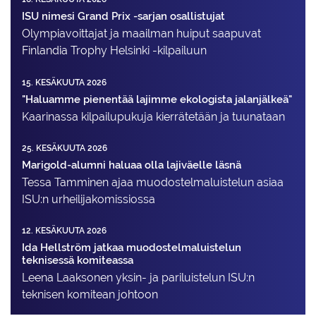
ISU nimesi Grand Prix -sarjan osallistujat
Olympiavoittajat ja maailman huiput saapuvat
Finlandia Trophy Helsinki -kilpailuun
15. KESÄKUUTA 2026
"Haluamme pienentää lajimme ekologista jalanjälkeä"
Kaarinassa kilpailupukuja kierrätetään ja tuunataan
25. KESÄKUUTA 2026
Marigold-alumni haluaa olla lajiväelle läsnä
Tessa Tamminen ajaa muodostelma­luistelun asiaa
ISU:n urheilija­komissiossa
12. KESÄKUUTA 2026
Ida Hellström jatkaa muodostelmaluistelun
teknisessä komiteassa
Leena Laaksonen yksin- ja pariluistelun ISU:n
teknisen komitean johtoon