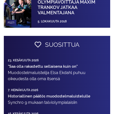
OLYMPIAVOITTAJA MAXIM
TRANKOV JATKAA
VALMENTAJANA
5. LOKAKUUTA 2018
PSST!
SUOSITTUA
23. KESÄKUUTA 2026
"Saa olla rakastettu sellaisena kuin on"
Muodostelma­luistelija Elsa Ekdahl puhuu
oikeudesta olla oma itsensä
7. HEINÄKUUTA 2026
Historiallinen päätös muodostelmaluistelulle
Synchro 9 mukaan talviolympialaisiin
16. KESÄKUUTA 2026