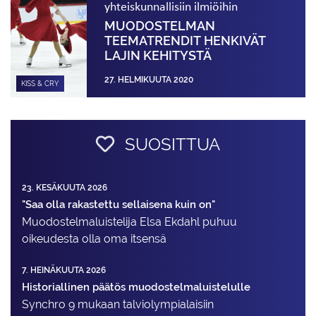
yhteiskunnallisiin ilmiöihin
MUODOSTELMAN
TEEMATRENDIT HENKIVÄT
LAJIN KEHITYSTÄ
27. HELMIKUUTA 2020
KISS & CRY
SUOSITTUA
23. KESÄKUUTA 2026
"Saa olla rakastettu sellaisena kuin on"
Muodostelma­luistelija Elsa Ekdahl puhuu
oikeudesta olla oma itsensä
7. HEINÄKUUTA 2026
Historiallinen päätös muodostelmaluistelulle
Synchro 9 mukaan talviolympialaisiin