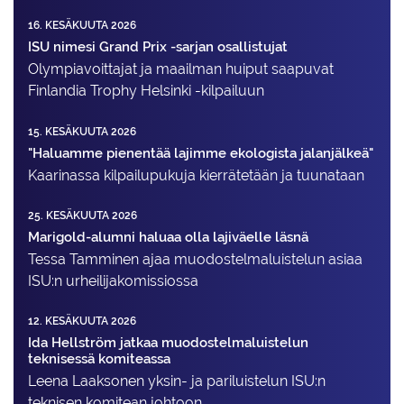
16. KESÄKUUTA 2026
ISU nimesi Grand Prix -sarjan osallistujat
Olympiavoittajat ja maailman huiput saapuvat
Finlandia Trophy Helsinki -kilpailuun
15. KESÄKUUTA 2026
"Haluamme pienentää lajimme ekologista jalanjälkeä"
Kaarinassa kilpailupukuja kierrätetään ja tuunataan
25. KESÄKUUTA 2026
Marigold-alumni haluaa olla lajiväelle läsnä
Tessa Tamminen ajaa muodostelma­luistelun asiaa
ISU:n urheilija­komissiossa
12. KESÄKUUTA 2026
Ida Hellström jatkaa muodostelmaluistelun
teknisessä komiteassa
Leena Laaksonen yksin- ja pariluistelun ISU:n
teknisen komitean johtoon