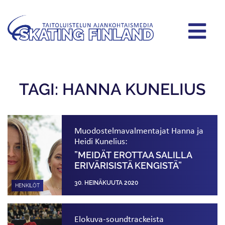
TAGI: HANNA KUNELIUS
Muodostelmavalmentajat Hanna ja
Heidi Kunelius:
”MEIDÄT EROTTAA SALILLA
ERIVÄRISISTÄ KENGISTÄ”
30. HEINÄKUUTA 2020
HENKILÖT
Elokuva-soundtrackeista