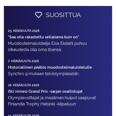
SUOSITTUA
23. KESÄKUUTA 2026
"Saa olla rakastettu sellaisena kuin on"
Muodostelma­luistelija Elsa Ekdahl puhuu
oikeudesta olla oma itsensä
7. HEINÄKUUTA 2026
Historiallinen päätös muodostelmaluistelulle
Synchro 9 mukaan talviolympialaisiin
16. KESÄKUUTA 2026
ISU nimesi Grand Prix -sarjan osallistujat
Olympiavoittajat ja maailman huiput saapuvat
Finlandia Trophy Helsinki -kilpailuun
15. KESÄKUUTA 2026