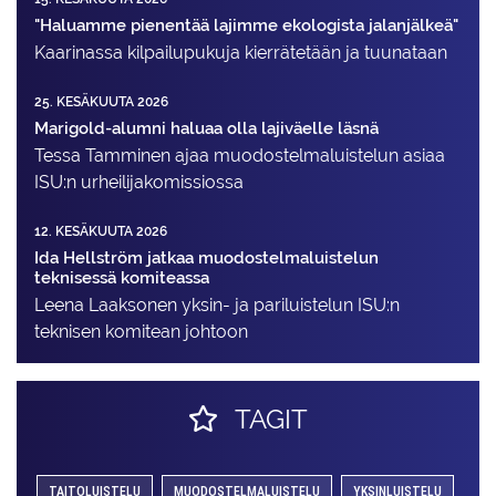
"Haluamme pienentää lajimme ekologista jalanjälkeä"
Kaarinassa kilpailupukuja kierrätetään ja tuunataan
25. KESÄKUUTA 2026
Marigold-alumni haluaa olla lajiväelle läsnä
Tessa Tamminen ajaa muodostelma­luistelun asiaa
ISU:n urheilija­komissiossa
12. KESÄKUUTA 2026
Ida Hellström jatkaa muodostelmaluistelun
teknisessä komiteassa
Leena Laaksonen yksin- ja pariluistelun ISU:n
teknisen komitean johtoon
TAGIT
TAITOLUISTELU
MUODOSTELMALUISTELU
YKSINLUISTELU