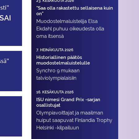
23. KESÄKUUTA 2026
sti"
"Saa olla rakastettu sellaisena kuin
on"
SAI
Muodostelma­luistelija Elsa
Ekdahl puhuu oikeudesta olla
oma itsensä
7. HEINÄKUUTA 2026
Historiallinen päätös
ssä"
muodostelmaluistelulle
Synchro 9 mukaan
talviolympialaisiin
16. KESÄKUUTA 2026
ISU nimesi Grand Prix -sarjan
osallistujat
Olympiavoittajat ja maailman
huiput saapuvat Finlandia Trophy
Helsinki -kilpailuun