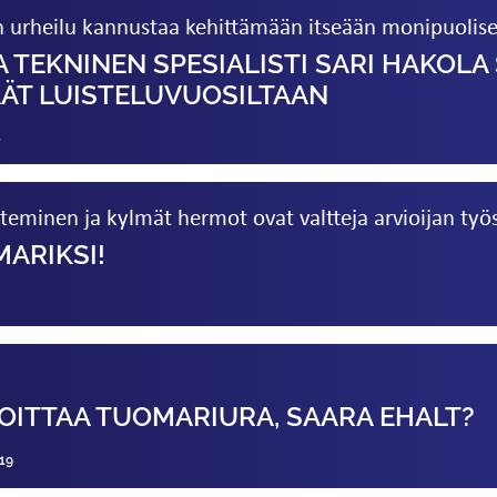
en urheilu kannustaa kehittämään itseään monipuolise
A TEKNINEN SPESIALISTI SARI HAKOLA 
ÄT LUISTELUVUOSILTAAN
4
teminen ja kylmät hermot ovat valtteja arvioijan työ
ARIKSI!
u
OITTAA TUOMARIURA, SAARA EHALT?
19