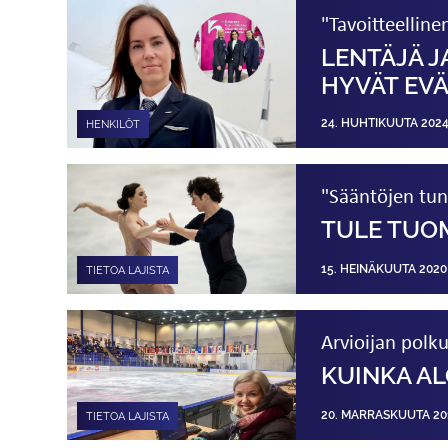
"Tavoitteellin
LENTÄJÄ J
HYVÄT EVÄ
24. HUHTIKUUTA 202
HENKILÖT
"Sääntöjen tun
TULE TUOM
15. HEINÄKUUTA 2020
TIETOA LAJISTA
Arvioijan polk
KUINKA AL
20. MARRASKUUTA 20
TIETOA LAJISTA