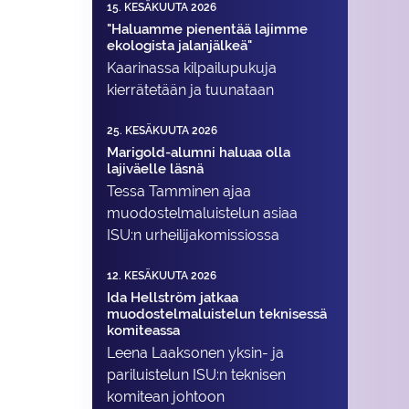
15. KESÄKUUTA 2026
"Haluamme pienentää lajimme
ekologista jalanjälkeä"
Kaarinassa kilpailupukuja
kierrätetään ja tuunataan
25. KESÄKUUTA 2026
Marigold-alumni haluaa olla
lajiväelle läsnä
Tessa Tamminen ajaa
muodostelma­luistelun asiaa
ISU:n urheilija­komissiossa
12. KESÄKUUTA 2026
Ida Hellström jatkaa
muodostelmaluistelun teknisessä
komiteassa
Leena Laaksonen yksin- ja
pariluistelun ISU:n teknisen
komitean johtoon