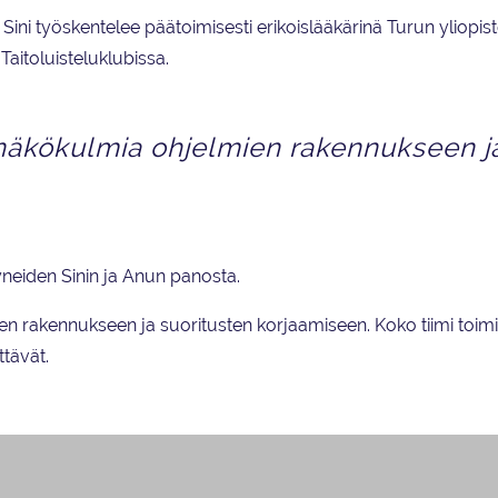
ini työskentelee päätoimisesti erikoislääkärinä Turun yliopist
Taitoluisteluklubissa.
a näkökulmia ohjelmien rakennukseen j
tyneiden Sinin ja Anun panosta.
en rakennukseen ja suoritusten korjaamiseen. Koko tiimi toimi
ttävät.