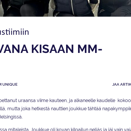
stiimiin
VANA KISAAN MM-
M UNIQUE
JAA ARTI
lopettanut uraansa viime kauteen, ja alkaneelle kaudelle kok
yöllä, mutta joka hetkestä nauttien joukkue tähtää napakymppii
lsingissä.
a mitaleista. Joukkue oli kovan kilpailun neljäs ja jäi vain va