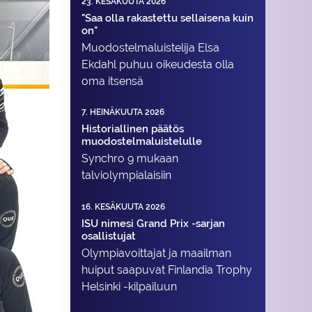
23. KESÄKUUTA 2026
"Saa olla rakastettu sellaisena kuin
on"
Muodostelma­luistelija Elsa
Ekdahl puhuu oikeudesta olla
oma itsensä
7. HEINÄKUUTA 2026
Historiallinen päätös
muodostelmaluistelulle
Synchro 9 mukaan
talviolympialaisiin
16. KESÄKUUTA 2026
ISU nimesi Grand Prix -sarjan
osallistujat
Olympiavoittajat ja maailman
huiput saapuvat Finlandia Trophy
Helsinki -kilpailuun