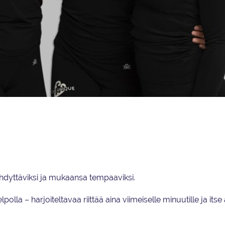
ina Snygg näkevät Team Uniquen olevan hyvissä asemissa kohti kilpailukautta, kosk
.
ihdyttäviksi ja mukaansa tempaaviksi.
lla – harjoiteltavaa riittää aina viimeiselle minuutille ja itse