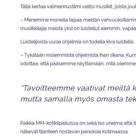
Tällä kertaa valmennustiimi valitsi musiikit, joista jouk
– Menemme monella tapaa meidän vahvuuksillamme,
musiikkilajia meistä yksi on luistellut aiemmin, vapaa
Luistelijoista uusia ohjelmia on todella kiva luistella.
– Tykätään molemmista ohjelmista ihan sikana. K
odottaa, että pääsemme näyttämään, mitä olemme 
”Tavoitteemme vaativat meiltä k
mutta samalla myös omasta teke
Paikka MM-kotikilpailuissa on sekä iso unelma että ti
näkevät tilanteen nostavan panoksia kotimaassa.