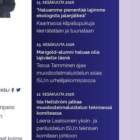
15. KESÄKUUTA 2026
"Haluamme pienentää lajimme
ekologista jalanjälkeä"
Kaarinassa kilpailupukuja
kierrätetään ja tuunataan
25. KESÄKUUTA 2026
Marigold-alumni haluaa olla
lajiväelle läsnä
Tessa Tamminen ajaa
muodostelma­luistelun asiaa
ISU:n urheilija­komissiossa
KKELI
12. KESÄKUUTA 2026
Ida Hellström jatkaa
oonpano
muodostelmaluistelun teknisessä
komiteassa
n:
Leena Laaksonen yksin- ja
pariluistelun ISU:n teknisen
komitean johtoon
jaat kolme