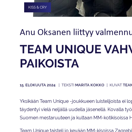
KISS & CRY
Anu Oksanen liittyy valmennu
TEAM UNIQUE VAH
PAIKOISTA
15. ELOKUUTA 2024
MARITA KOKKO
TEA
Yksikään Team Unique -joukkueen luistelijoista ei 
täydentyi vielä neljällä uudella jäsenellä. Kovalla t
Suomen mestaruuteen ja kultaan MM-kotikisoissa He
Team Unique taisteli jo kevään MM-kisoissa Zagrebiss