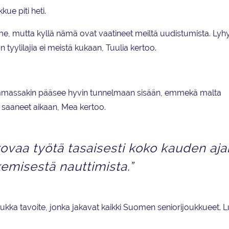
kue piti heti.
 mutta kyllä nämä ovat vaatineet meiltä uudistumista. Lyh
n tyylilajia ei meistä kukaan, Tuulia kertoo.
ummassakin pääsee hyvin tunnelmaan sisään, emmekä malta
saaneet aikaan, Mea kertoo.
ovaa työtä tasaisesti koko kauden aja
misestä nauttimista.”
ukka tavoite, jonka jakavat kaikki Suomen seniorijoukkueet. Lui