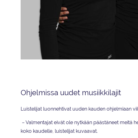
Mea Penttinen (vas.), Emilia Balistreri, Tuulia Niittuinperä ja Pepp
kauden joukkue on mukana neljällä uudella luistelijalla vahvistettuna
Ohjelmissa uudet musiikkilajit
Luistelijat luonnehtivat uuden kauden ohjelmiaan vi
– Valmentajat eivät ole nytkään päästäneet meitä helpo
koko kaudelle, luistelijat kuvaavat.