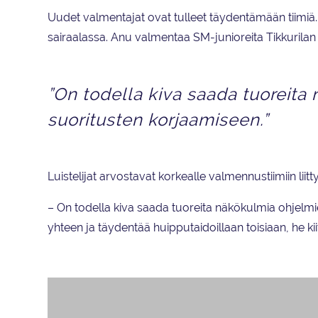
Uudet valmentajat ovat tulleet täydentämään tiimiä. S
sairaalassa. Anu valmentaa SM-junioreita Tikkurilan 
”On todella kiva saada tuoreit
suoritusten korjaamiseen.”
Luistelijat arvostavat korkealle valmennustiimiin liit
– On todella kiva saada tuoreita näkökulmia ohjelmi
yhteen ja täydentää huipputaidoillaan toisiaan, he kii