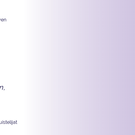
yen
n,
stelijat