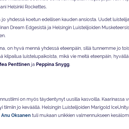
ani Helsinki Rockettes.
jo yhdessä koetun edellisen kauden ansiosta. Uudet luistelijat
arinan Dream Edgesistä ja Helsingin Luistelijoiden Musketeersis
en.
na, on hyvä mennä yhdessä eteenpäin, sillä tunnemme jo to
ää kilpailua luistelupaikoista, mikä vie meitä eteenpäin, hyvällä
ea Penttinen
ja
Peppina Snygg
.
nustiimi on myös täydentynyt uusilla kasvoilla. Kaarinassa 
ttyi tiimiin jo keväällä. Helsingin Luistelijoiden Marigold IceUnit
t
Anu Oksanen
tuli mukaan unikkien valmennukseen kesälom