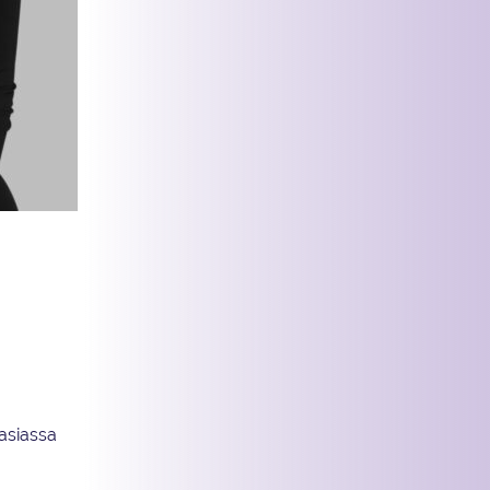
a koko viime
 asiassa