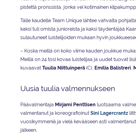
pistettä pronssista, jonka vei kotimainen kilpakumpp
Tälle kaudelle Team Unique lähtee vahvalta pohjalta 
kaksi tuli omista junioreista ja kaksi täydentäjää Ka
sulautuneet luistelijoiden mukaan hyvin joukkueese
– Koska meillä on koko viime kauden joukkue muka
Meillä on 24 tosi kovaa luistelijaa ja uudet tuovat lis
kuvaavat
Tuulia Niittuinperä
(C),
Emilia Balistreri
,
M
Uusia tuulia valmennukseen
Päävalmentaja
Mirjami Penttisen
luotsaama valmen
valmentanut ja koreografioinut
Sini Lagercrantz
lii
vuosikymmeniä ja vielä kevääseen asti valmentanu
jälkeen.