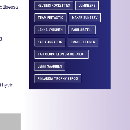
HELSINKI ROCKETTES
LUMINEERS
ollisessa
TEAM FINTASTIC
MAKAR SUNTSEV
JANNA JYRKINEN
PARILUISTELU
a
KAISA ARRATEIG
EMMI PELTONEN
TAITOLUISTELUN EM-KILPAILUT
JENNI SAARINEN
FINLANDIA TROPHY ESPOO
i hyvin