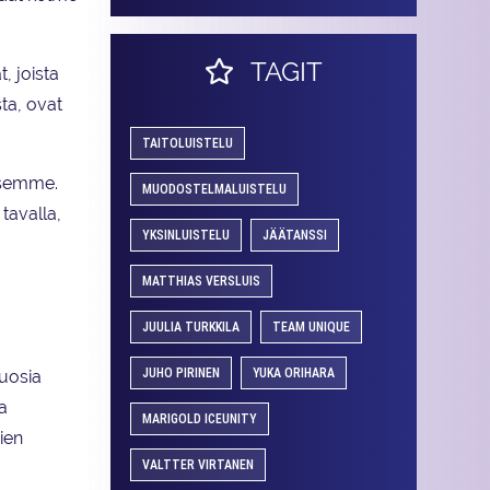
TAGIT
, joista
ta, ovat
TAITOLUISTELU
isemme.
MUODOSTELMALUISTELU
 tavalla,
YKSINLUISTELU
JÄÄTANSSI
MATTHIAS VERSLUIS
JUULIA TURKKILA
TEAM UNIQUE
JUHO PIRINEN
YUKA ORIHARA
vuosia
ya
MARIGOLD ICEUNITY
ien
VALTTER VIRTANEN