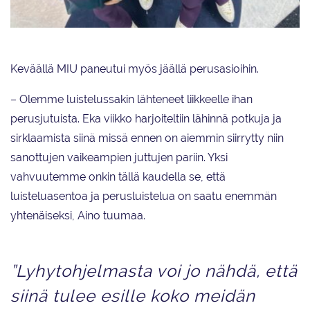
Marigold IceUnityn pitkäaikaiset jäsenet Sanna Tuomisto (vas.), Aino
Palosuo ja Veera Rissanen.
Keväällä MIU paneutui myös jäällä perusasioihin.
– Olemme luistelussakin lähteneet liikkeelle ihan
perusjutuista. Eka viikko harjoiteltiin lähinnä potkuja ja
sirklaamista siinä missä ennen on aiemmin siirrytty niin
sanottujen vaikeampien juttujen pariin. Yksi
vahvuutemme onkin tällä kaudella se, että
luisteluasentoa ja perusluistelua on saatu enemmän
yhtenäiseksi, Aino tuumaa.
”Lyhytohjelmasta voi jo nähdä, että
siinä tulee esille koko meidän