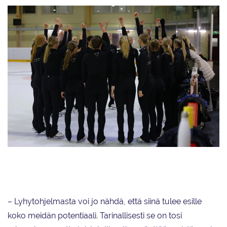
Marigold IceUnity lähtee kauteen 2024–2025 alkavaan kilpailukauteen
uutta intoa ja näyttämisenhalua puhkuen.
– Lyhytohjelmasta voi jo nähdä, että siinä tulee esille
koko meidän potentiaali. Tarinallisesti se on tosi