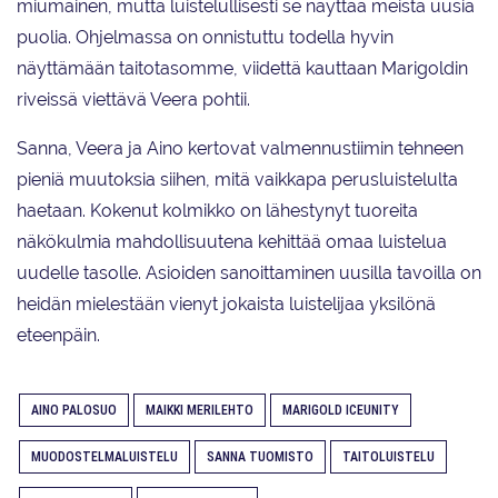
miumainen, mutta luistelullisesti se näyttää meistä uusia
puolia. Ohjelmassa on onnistuttu todella hyvin
näyttämään taitotasomme, viidettä kauttaan Marigoldin
riveissä viettävä Veera pohtii.
Sanna, Veera ja Aino kertovat valmennustiimin tehneen
pieniä muutoksia siihen, mitä vaikkapa perusluistelulta
haetaan. Kokenut kolmikko on lähestynyt tuoreita
näkökulmia mahdollisuutena kehittää omaa luistelua
uudelle tasolle. Asioiden sanoittaminen uusilla tavoilla on
heidän mielestään vienyt jokaista luistelijaa yksilönä
eteenpäin.
AINO PALOSUO
MAIKKI MERILEHTO
MARIGOLD ICEUNITY
MUODOSTELMALUISTELU
SANNA TUOMISTO
TAITOLUISTELU