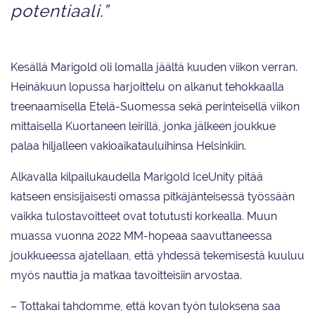
potentiaali.”
Kesällä Marigold oli lomalla jäältä kuuden viikon verran.
Heinäkuun lopussa harjoittelu on alkanut tehokkaalla
treenaamisella Etelä-Suomessa sekä perinteisellä viikon
mittaisella Kuortaneen leirillä, jonka jälkeen joukkue
palaa hiljalleen vakioaikatauluihinsa Helsinkiin.
Alkavalla kilpailukaudella Marigold IceUnity pitää
katseen ensisijaisesti omassa pitkäjänteisessä työssään
vaikka tulostavoitteet ovat totutusti korkealla. Muun
muassa vuonna 2022 MM-hopeaa saavuttaneessa
joukkueessa ajatellaan, että yhdessä tekemisestä kuuluu
myös nauttia ja matkaa tavoitteisiin arvostaa.
– Tottakai tahdomme, että kovan työn tuloksena saa