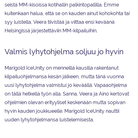
seistä MM-kisoissa kotihallin palkintopallilla. Emme
kuitenkaan halua, että se on kauden ainut kohokohta tai
syy luistella, Veera tiivistää ja viittaa ensi keväänä
Helsingissä järjestettäviin MM-kilpailuihin.
Valmis lyhytohjelma soljuu jo hyvin
Marigold IceUnity on menneillä kausilla rakentanut
kilpailuohjelmansa kesän jälkeen, mutta tänä vuonna
uusi lyhytohjelma valmistui jo keväällä. Vapaaohjelma
on tällä hetkellä työn alla. Sanna, Veera ja Aino kertovat
ohjelmien olevan erityyliset keskenään mutta sopivan
hyvin kauden joukkueelle. Marigold IceUnity nauttii
uuden lyhytohjelmansa luistelemisesta.