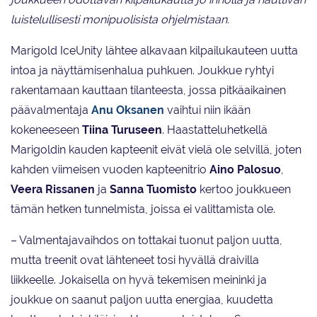
luistelullisesti monipuolisista ohjelmistaan.
Marigold IceUnity lähtee alkavaan kilpailukauteen uutta
intoa ja näyttämisenhalua puhkuen. Joukkue ryhtyi
rakentamaan kauttaan tilanteesta, jossa pitkäaikainen
päävalmentaja
Anu Oksanen
vaihtui niin ikään
kokeneeseen
Tiina Turuseen
. Haastatteluhetkellä
Marigoldin kauden kapteenit eivät vielä ole selvillä, joten
kahden viimeisen vuoden kapteenitrio
Aino Palosuo
,
Veera Rissanen
ja
Sanna Tuomisto
kertoo joukkueen
tämän hetken tunnelmista, joissa ei valittamista ole.
– Valmentajavaihdos on tottakai tuonut paljon uutta,
mutta treenit ovat lähteneet tosi hyvällä draivilla
liikkeelle. Jokaisella on hyvä tekemisen meininki ja
joukkue on saanut paljon uutta energiaa, kuudetta