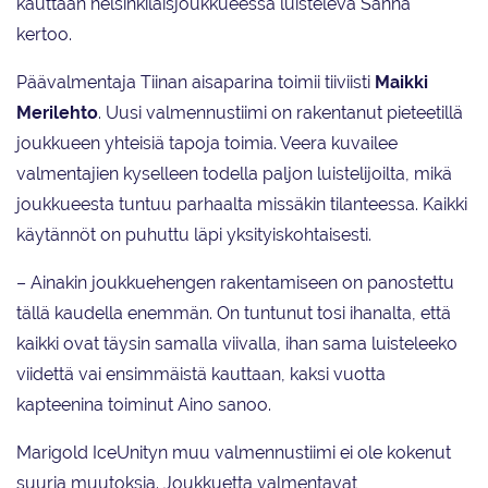
kauttaan helsinkiläisjoukkueessa luisteleva Sanna
kertoo.
Päävalmentaja Tiinan aisaparina toimii tiiviisti
Maikki
Merilehto
. Uusi valmennustiimi on rakentanut pieteetillä
joukkueen yhteisiä tapoja toimia. Veera kuvailee
valmentajien kyselleen todella paljon luistelijoilta, mikä
joukkueesta tuntuu parhaalta missäkin tilanteessa. Kaikki
käytännöt on puhuttu läpi yksityiskohtaisesti.
– Ainakin joukkuehengen rakentamiseen on panostettu
tällä kaudella enemmän. On tuntunut tosi ihanalta, että
kaikki ovat täysin samalla viivalla, ihan sama luisteleeko
viidettä vai ensimmäistä kauttaan, kaksi vuotta
kapteenina toiminut Aino sanoo.
Marigold IceUnityn muu valmennustiimi ei ole kokenut
suuria muutoksia. Joukkuetta valmentavat