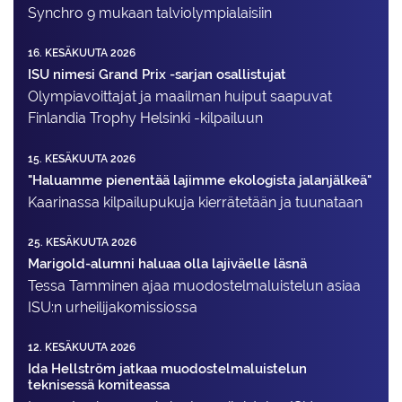
Synchro 9 mukaan talviolympialaisiin
16. KESÄKUUTA 2026
ISU nimesi Grand Prix -sarjan osallistujat
Olympiavoittajat ja maailman huiput saapuvat
Finlandia Trophy Helsinki -kilpailuun
15. KESÄKUUTA 2026
"Haluamme pienentää lajimme ekologista jalanjälkeä"
Kaarinassa kilpailupukuja kierrätetään ja tuunataan
25. KESÄKUUTA 2026
Marigold-alumni haluaa olla lajiväelle läsnä
Tessa Tamminen ajaa muodostelma­luistelun asiaa
ISU:n urheilija­komissiossa
12. KESÄKUUTA 2026
Ida Hellström jatkaa muodostelmaluistelun
teknisessä komiteassa