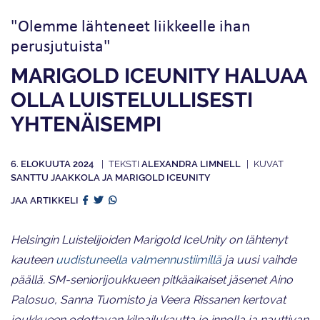
"Olemme lähteneet liikkeelle ihan
perusjutuista"
MARIGOLD ICEUNITY HALUAA
OLLA LUISTELULLISESTI
YHTENÄISEMPI
6. ELOKUUTA 2024
ALEXANDRA LIMNELL
SANTTU JAAKKOLA JA MARIGOLD ICEUNITY
JAA ARTIKKELI
Helsingin Luistelijoiden Marigold IceUnity on lähtenyt
kauteen
uudistuneella valmennustiimillä
ja uusi vaihde
päällä. SM-seniorijoukkueen pitkäaikaiset jäsenet Aino
Palosuo, Sanna Tuomisto ja Veera Rissanen kertovat
joukkueen odottavan kilpailukautta jo innolla ja nauttivan