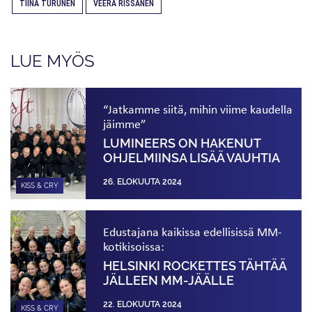
TIINA TURUNEN
VEERA RISSANEN
LUE MYÖS
“Jatkamme siitä, mihin viime kaudella
jäimme”
LUMINEERS ON HAKENUT
OHJELMIINSA LISÄÄ VAUHTIA
26. ELOKUUTA 2024
KISS & CRY
Edustajana kaikissa edellisissä MM-
kotikisoissa:
HELSINKI ROCKETTES TÄHTÄÄ
JÄLLEEN MM-JÄÄLLE
22. ELOKUUTA 2024
KISS & CRY