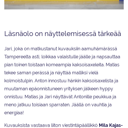
Dudes on Skates -kuvauspäivä oli tiivis ja työntäyteinen, mutta hauska.
Läsnäolo on näyttelemisessä tärkeää
Jari, joka on matkustanut kuvauksiin aamuhämärässä
Tampereelta asti, loikkaa valaistulle jäälle ja napsauttaa
pian toinen toistaan komeampia kaksoisaxeleita. Matias
tekee saman perässä ja näyttää malliksi vielä
kolmoistulpin. Anton innostuu hänkin kaksoisaxelista ja
muutaman epäonnistuneen yrityksen jälkeen hyppy
onnistuu. Matias ja Jari näyttävät Antonille peukkua ja
meno jatkuu toisiaan sparraten. Jäällä on vauhtia ja
energiaa!
Kuvauksista vastaava liiton viestintäpäällikkö
Mila Kajas-