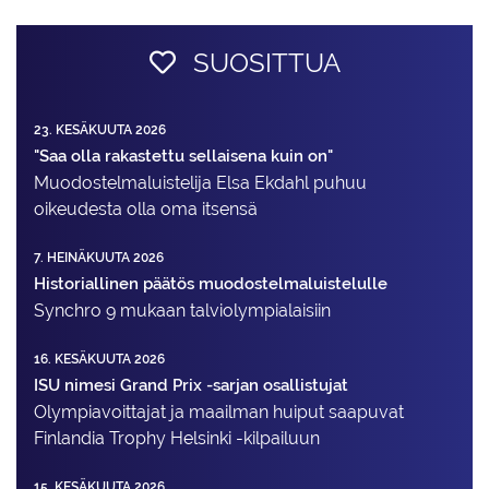
SUOSITTUA
23. KESÄKUUTA 2026
"Saa olla rakastettu sellaisena kuin on"
Muodostelma­luistelija Elsa Ekdahl puhuu
oikeudesta olla oma itsensä
7. HEINÄKUUTA 2026
Historiallinen päätös muodostelmaluistelulle
Synchro 9 mukaan talviolympialaisiin
16. KESÄKUUTA 2026
ISU nimesi Grand Prix -sarjan osallistujat
Olympiavoittajat ja maailman huiput saapuvat
Finlandia Trophy Helsinki -kilpailuun
15. KESÄKUUTA 2026