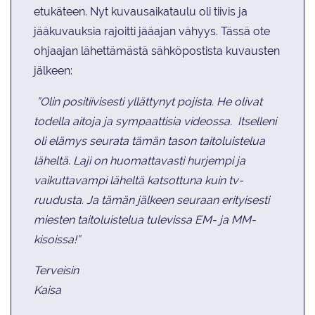
etukäteen. Nyt kuvausaikataulu oli tiivis ja
jääkuvauksia rajoitti jääajan vähyys. Tässä ote
ohjaajan lähettämästä sähköpostista kuvausten
jälkeen:
”Olin positiivisesti yllättynyt pojista. He olivat
todella aitoja ja sympaattisia videossa.
Itselleni
oli elämys seurata tämän tason taitoluistelua
läheltä. Laji on huomattavasti hurjempi ja
vaikuttavampi läheltä katsottuna kuin tv-
ruudusta. Ja tämän jälkeen seuraan erityisesti
miesten taitoluistelua tulevissa EM- ja MM-
kisoissa!”
Terveisin
Kaisa