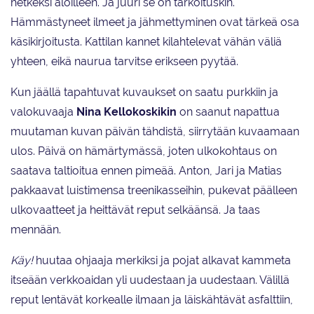
hetkeksi aloilleen. Ja juuri se on tarkoituskin.
Hämmästyneet ilmeet ja jähmettyminen ovat tärkeä osa
käsikirjoitusta. Kattilan kannet kilahtelevat vähän väliä
yhteen, eikä naurua tarvitse erikseen pyytää.
Kun jäällä tapahtuvat kuvaukset on saatu purkkiin ja
valokuvaaja
Nina Kellokoskikin
on saanut napattua
muutaman kuvan päivän tähdistä, siirrytään kuvaamaan
ulos. Päivä on hämärtymässä, joten ulkokohtaus on
saatava taltioitua ennen pimeää. Anton, Jari ja Matias
pakkaavat luistimensa treenikasseihin, pukevat päälleen
ulkovaatteet ja heittävät reput selkäänsä. Ja taas
mennään.
Käy!
huutaa ohjaaja merkiksi ja pojat alkavat kammeta
itseään verkkoaidan yli uudestaan ja uudestaan. Välillä
reput lentävät korkealle ilmaan ja läiskähtävät asfalttiin,