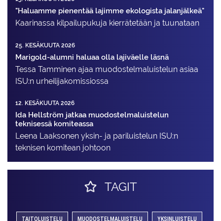
"Haluamme pienentää lajimme ekologista jalanjälkeä"
Kaarinassa kilpailupukuja kierrätetään ja tuunataan
25. KESÄKUUTA 2026
Marigold-alumni haluaa olla lajiväelle läsnä
Tessa Tamminen ajaa muodostelma­luistelun asiaa
ISU:n urheilija­komissiossa
12. KESÄKUUTA 2026
Ida Hellström jatkaa muodostelmaluistelun
teknisessä komiteassa
Leena Laaksonen yksin- ja pariluistelun ISU:n
teknisen komitean johtoon
TAGIT
TAITOLUISTELU
MUODOSTELMALUISTELU
YKSINLUISTELU