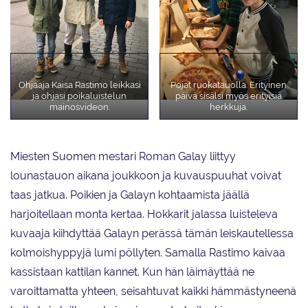
Ohjaaja Kaisa Rastimo leikkasi
Pojat ruokatauolla. Erityinen
ja ohjasi poikaluistelun
päivä sisälsi myös erityisiä
mainosvideon.
herkkuja.
Miesten Suomen mestari Roman Galay liittyy
lounastauon aikana joukkoon ja kuvauspuuhat voivat
taas jatkua. Poikien ja Galayn kohtaamista jäällä
harjoitellaan monta kertaa. Hokkarit jalassa luisteleva
kuvaaja kiihdyttää Galayn perässä tämän leiskautellessa
kolmoishyppyjä lumi pöllyten. Samalla Rastimo kaivaa
kassistaan kattilan kannet. Kun hän läimäyttää ne
varoittamatta yhteen, seisahtuvat kaikki hämmästyneenä