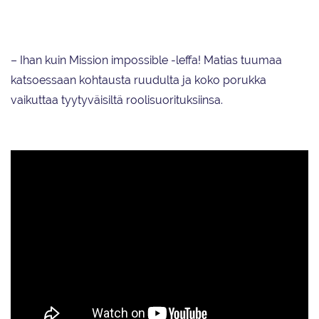
Kiipeäminen aidan yli kuului käsikirjoitukseen.
– Ihan kuin Mission impossible -leffa! Matias tuumaa
katsoessaan kohtausta ruudulta ja koko porukka
vaikuttaa tyytyväisiltä roolisuorituksiinsa.