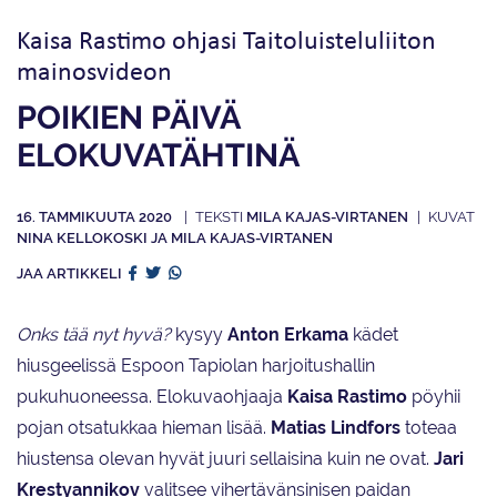
Kaisa Rastimo ohjasi Taitoluisteluliiton
mainosvideon
POIKIEN PÄIVÄ
ELOKUVATÄHTINÄ
16. TAMMIKUUTA 2020
MILA KAJAS-VIRTANEN
NINA KELLOKOSKI JA MILA KAJAS-VIRTANEN
JAA ARTIKKELI
Onks tää nyt hyvä?
kysyy
Anton Erkama
kädet
hiusgeelissä Espoon Tapiolan harjoitushallin
pukuhuoneessa. Elokuvaohjaaja
Kaisa Rastimo
pöyhii
pojan otsatukkaa hieman lisää.
Matias Lindfors
toteaa
hiustensa olevan hyvät juuri sellaisina kuin ne ovat.
Jari
Krestyannikov
valitsee vihertävänsinisen paidan