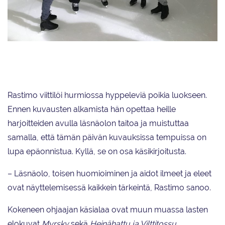
Kuvaaja Tuomas Järvelä näyttää Antonille, Matiakselle ja Jarille kohdat,
joihin temput pitää suorittaa.
Rastimo viittilöi hurmiossa hyppeleviä poikia luokseen.
Ennen kuvausten alkamista hän opettaa heille
harjoitteiden avulla läsnäolon taitoa ja muistuttaa
samalla, että tämän päivän kuvauksissa tempuissa on
lupa epäonnistua. Kyllä, se on osa käsikirjoitusta.
– Läsnäolo, toisen huomioiminen ja aidot ilmeet ja eleet
ovat näyttelemisessä kaikkein tärkeintä, Rastimo sanoo.
Kokeneen ohjaajan käsialaa ovat muun muassa lasten
elokuvat
Myrsky
sekä
Heinähattu ja Vilttitossu
.