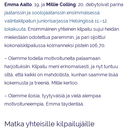
Emma Aalto
, 19, ja
Millie Colling
, 20, debytoivat parina
jäätanssin
ja soolojäätanssin ensimmäisessä
valintakilpailun juniorisarjassa Helsingissä 11.–12.
lokakuuta
. Ensimmäinen yhteinen kilpailu sujui heidän
mielestään odotettua paremmin, ja pari sijoittui
kokonaiskilpailussa kolmanneksi pistein 106,70.
– Olemme todella motivoituneita palaamaan
harjoituksiin. Kilpailu meni erinomaisesti, ja nyt tuntuu
siltä, että kaikki on mahdollista, kunhan saamme lisää
kokemusta ja treeniä, Millie kertoo.
– Olemme iloisia, tyytyväisiä ja vielä aiempaa
motivoituneempia, Emma täydentää.
Matka yhteisille kilpailujäille