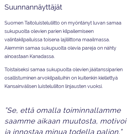
Suunnannäyttäjät
Suomen Taitoluisteluliitto on myöntänyt luvan samaa
sukupuolta olevien parien kilpailemiseen
valintakilpailuissa toisena lajiliittona maailmassa.
Aiemmin samaa sukupuolta olevia pareja on nähty
ainoastaan Kanadassa.
Toistaiseksi samaa sukupuolta olevien jäätanssiparien
osallistuminen arvokilpailuihin on kuitenkin kiellettyä
Kansainvälisen luisteluliiton linjausten vuoksi.
”Se, että omalla toiminnallamme
saamme aikaan muutosta, motivoi
ja innostaa minua todella paljon.”