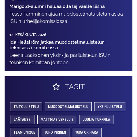
Marigold-alumni haluaa olla lajiväelle läsnä
Tessa Tamminen ajaa muodostelma­luistelun asiaa
ISU:n urheilija­komissiossa
12. KESÄKUUTA 2026
Ida Hellström jatkaa muodostelmaluistelun
teknisessä komiteassa
Leena Laaksonen yksin- ja pariluistelun ISU:n
teknisen komitean johtoon
TAGIT
TAITOLUISTELU
MUODOSTELMALUISTELU
YKSINLUISTELU
JÄÄTANSSI
MATTHIAS VERSLUIS
JUULIA TURKKILA
TEAM UNIQUE
JUHO PIRINEN
YUKA ORIHARA