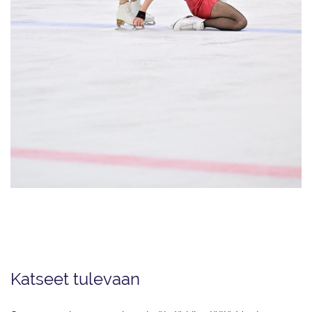
Millie Colling (vas.) ja Emma Aalto kilpailivat ensimmäistä kertaa yhdessä
jäätanssin ja soolojäätanssin ensimmäisessä valintakilpailussa Helsingissä
11. lokakuuta.
Katseet tulevaan