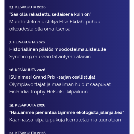
23. KESÄKUUTA 2026
"Saa olla rakastettu sellaisena kuin on"
Muodostelma­luistelija Elsa Ekdahl puhuu
oikeudesta olla oma itsensä
7. HEINÄKUUTA 2026
Historiallinen päätös muodostelmaluistelulle
Synchro 9 mukaan talviolympialaisiin
16. KESÄKUUTA 2026
ISU nimesi Grand Prix -sarjan osallistujat
Olympiavoittajat ja maailman huiput saapuvat
Finlandia Trophy Helsinki -kilpailuun
15. KESÄKUUTA 2026
"Haluamme pienentää lajimme ekologista jalanjälkeä"
Kaarinassa kilpailupukuja kierrätetään ja tuunataan
25. KESÄKUUTA 2026