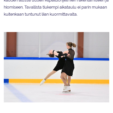
kauden alussa uusien kilpailuohjelmien rakentamiseen ja
hiomiseen. Tavallista tiukempi aikataulu ei parin mukaan
kuitenkaan tuntunut liian kuormittavalta.
Millie Colling ja Emma Aalto alkoivat harjoitella yhdessä huhtikuussa 2025.