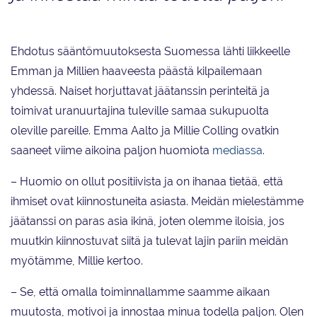
Ehdotus sääntömuutoksesta Suomessa lähti liikkeelle
Emman ja Millien haaveesta päästä kilpailemaan
yhdessä. Naiset horjuttavat jäätanssin perinteitä ja
toimivat uranuurtajina tuleville samaa sukupuolta
oleville pareille. Emma Aalto ja Millie Colling ovatkin
saaneet viime aikoina paljon huomiota
mediassa
.
– Huomio on ollut positiivista ja on ihanaa tietää, että
ihmiset ovat kiinnostuneita asiasta. Meidän mielestämme
jäätanssi on paras asia ikinä, joten olemme iloisia, jos
muutkin kiinnostuvat siitä ja tulevat lajin pariin meidän
myötämme, Millie kertoo.
– Se, että omalla toiminnallamme saamme aikaan
muutosta, motivoi ja innostaa minua todella paljon. Olen